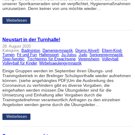
unserer Sportkameraden sind wir verpflichtet, Hygienemaßnahmen
umzusetzen. Denn keiner von uns möchte wieder…
Weiterlesen
Neustart in der Turnhalle!
28. August 2020
Kategorie:
Badminton
, 
Damengymnastik
, 
Drums Alive®
, 
Eltern-Kind-
Turnen
, 
Fit und Fun
, 
Hallensport
, 
Ju-Jutsu
, 
Judo
, 
Seniorengymnastik
, 
Step Aerobic
, 
Tischtennis für Erwachsene
, 
Vereinsheim
, 
Volleyball
, 
Volleyball für Kinder
, 
Wirbelsaeulengymnastik
Einige Gruppen werden im September ihren Übungs- und
Trainingsbetrieb in der Brelinger Schulsporthalle wieder aufnehmen
können. (siehe angehängtes PDF)Um die Ausbreitung des
Coronavirus zu verhindern gibt es diverse Vorgaben, die
eingehalten werden müssen.Die Übungsleiter sind für die
Umsetzung und Einhaltung aller Vorgaben durch die
Trainingsteilnehmer verantwortlich.Anfragen zu den einzelnen
Angeboten werden gerne durch die Übungsleiter…
Weiterlesen