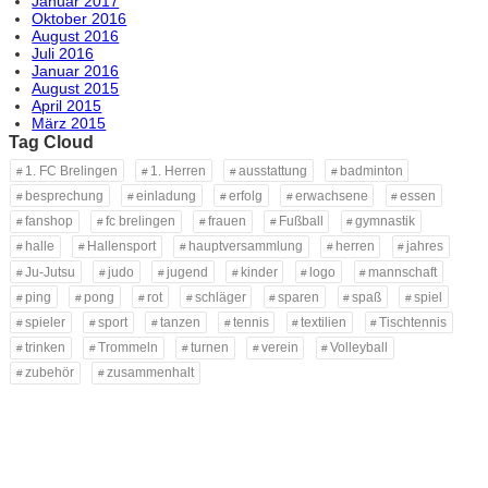
Januar 2017
Oktober 2016
August 2016
Juli 2016
Januar 2016
August 2015
April 2015
März 2015
Tag Cloud
1. FC Brelingen
1. Herren
ausstattung
badminton
besprechung
einladung
erfolg
erwachsene
essen
fanshop
fc brelingen
frauen
Fußball
gymnastik
halle
Hallensport
hauptversammlung
herren
jahres
Ju-Jutsu
judo
jugend
kinder
logo
mannschaft
ping
pong
rot
schläger
sparen
spaß
spiel
spieler
sport
tanzen
tennis
textilien
Tischtennis
trinken
Trommeln
turnen
verein
Volleyball
zubehör
zusammenhalt