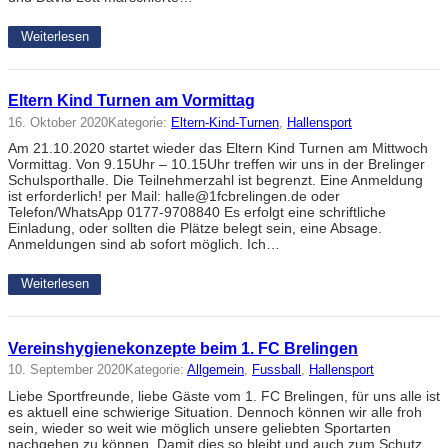
Weiterlesen
Eltern Kind Turnen am Vormittag
16. Oktober 2020
Kategorie:
Eltern-Kind-Turnen
, 
Hallensport
Am 21.10.2020 startet wieder das Eltern Kind Turnen am Mittwoch
Vormittag. Von 9.15Uhr – 10.15Uhr treffen wir uns in der Brelinger
Schulsporthalle. Die Teilnehmerzahl ist begrenzt. Eine Anmeldung
ist erforderlich! per Mail: halle@1fcbrelingen.de oder
Telefon/WhatsApp 0177-9708840 Es erfolgt eine schriftliche
Einladung, oder sollten die Plätze belegt sein, eine Absage.
Anmeldungen sind ab sofort möglich. Ich…
Weiterlesen
Vereinshygienekonzepte beim 1. FC Brelingen
10. September 2020
Kategorie:
Allgemein
, 
Fussball
, 
Hallensport
Liebe Sportfreunde, liebe Gäste vom 1. FC Brelingen, für uns alle ist
es aktuell eine schwierige Situation. Dennoch können wir alle froh
sein, wieder so weit wie möglich unsere geliebten Sportarten
nachgehen zu können. Damit dies so bleibt und auch zum Schutz