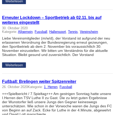
Weiterlesen
Erneuter Lockdown – Sportbetrieb ab 02.11. bis auf
weiteres eingestellt
30. Oktober 2020
Kategorie:
Allgemein
, 
Fussball
, 
Hallensport
, 
Tennis
, 
Vereinsheim
Liebe Vereinsmitglieder (m/w/d), der Vorstand ist aufgrund der neu
erlassenen Verordnung der Bundesregierung erneut gezwungen,
den Sportbetrieb ab dem 2. November bis voraussichtlich 30.
November einzustellen. Wir bitten um Verständnis für die aktuelle
Situation. Bleibt gesund und zuversichtlich. Der Vorstand
Weiterlesen
Fußball: Brelingen weiter Spitzenreiter
26. Oktober 2020
Kategorie:
1. Herren
, 
Fussball
+++Spielbericht / 7.Spieltag+++ Am gestrigen Sonntag hatte unsere
I.Herren den TSV Luthe II zu Gast. Die zu letzt guten Ergebnisse
der Wunstorfer ließ unsere Jungs den Gegner keineswegs
unterschätzen. Wie schon in der Vorwoche waren die Jungs des FC
von Beginn an auf Zack. Ecke für Luthe in der 4.Minute, abgewehrt
und David Lott marschierte…