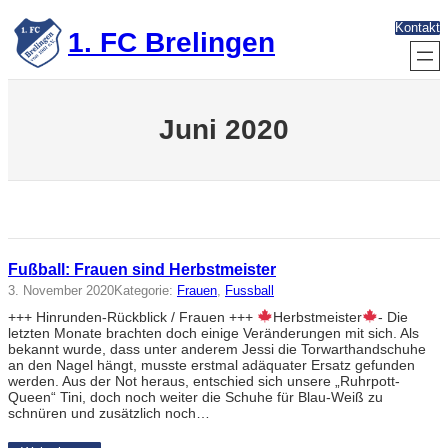
Zum
Kontakt
Inhalt
1. FC Brelingen
springen
Juni 2020
Fußball: Frauen sind Herbstmeister
3. November 2020
Kategorie:
Frauen
, 
Fussball
+++ Hinrunden-Rückblick / Frauen +++
Herbstmeister
- Die
letzten Monate brachten doch einige Veränderungen mit sich. Als
bekannt wurde, dass unter anderem Jessi die Torwarthandschuhe
an den Nagel hängt, musste erstmal adäquater Ersatz gefunden
werden. Aus der Not heraus, entschied sich unsere „Ruhrpott-
Queen“ Tini, doch noch weiter die Schuhe für Blau-Weiß zu
schnüren und zusätzlich noch…