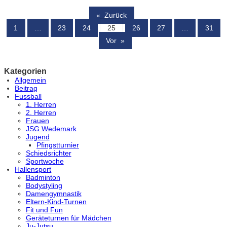
«
Zurück
1
…
23
24
25
26
27
…
31
Vor
»
Kategorien
Allgemein
Beitrag
Fussball
1. Herren
2. Herren
Frauen
JSG Wedemark
Jugend
Pfingstturnier
Schiedsrichter
Sportwoche
Hallensport
Badminton
Bodystyling
Damengymnastik
Eltern-Kind-Turnen
Fit und Fun
Geräteturnen für Mädchen
Ju-Jutsu