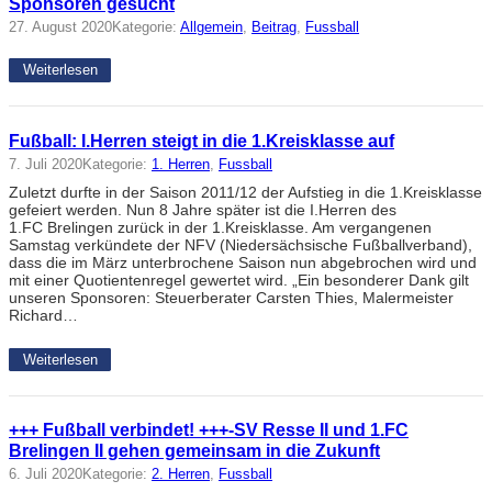
Sponsoren gesucht
27. August 2020
Kategorie:
Allgemein
, 
Beitrag
, 
Fussball
Weiterlesen
Fußball: I.Herren steigt in die 1.Kreisklasse auf
7. Juli 2020
Kategorie:
1. Herren
, 
Fussball
Zuletzt durfte in der Saison 2011/12 der Aufstieg in die 1.Kreisklasse
gefeiert werden. Nun 8 Jahre später ist die I.Herren des
1.FC Brelingen zurück in der 1.Kreisklasse. Am vergangenen
Samstag verkündete der NFV (Niedersächsische Fußballverband),
dass die im März unterbrochene Saison nun abgebrochen wird und
mit einer Quotientenregel gewertet wird. „Ein besonderer Dank gilt
unseren Sponsoren: Steuerberater Carsten Thies, Malermeister
Richard…
Weiterlesen
+++ Fußball verbindet! +++-SV Resse II und 1.FC
Brelingen II gehen gemeinsam in die Zukunft
6. Juli 2020
Kategorie:
2. Herren
, 
Fussball