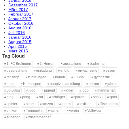
Januar 2018
Dezember 2017
März 2017
Februar 2017
Januar 2017
Oktober 2016
August 2016
Juli 2016
Januar 2016
August 2015
April 2015
März 2015
Tag Cloud
1. FC Brelingen
1. Herren
ausstattung
badminton
besprechung
einladung
erfolg
erwachsene
essen
fanshop
fc brelingen
frauen
Fußball
gymnastik
halle
Hallensport
hauptversammlung
herren
jahres
Ju-Jutsu
judo
jugend
kinder
logo
mannschaft
ping
pong
rot
schläger
sparen
spaß
spiel
spieler
sport
tanzen
tennis
textilien
Tischtennis
trinken
Trommeln
turnen
verein
Volleyball
zubehör
zusammenhalt