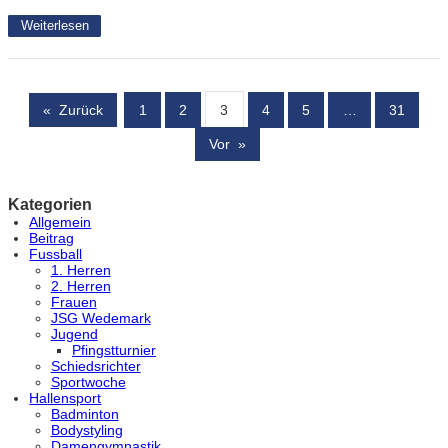
Weiterlesen
«
Zurück
1
2
3
4
5
…
31
Vor
»
Kategorien
Allgemein
Beitrag
Fussball
1. Herren
2. Herren
Frauen
JSG Wedemark
Jugend
Pfingstturnier
Schiedsrichter
Sportwoche
Hallensport
Badminton
Bodystyling
Damengymnastik