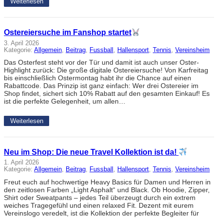
Weiterlesen
Ostereiersuche im Fanshop startet
3. April 2026
Kategorie:
Allgemein
, 
Beitrag
, 
Fussball
, 
Hallensport
, 
Tennis
, 
Vereinsheim
Das Osterfest steht vor der Tür und damit ist auch unser Oster-
Highlight zurück: Die große digitale Ostereiersuche! Von Karfreitag
bis einschließlich Ostermontag habt ihr die Chance auf einen
Rabattcode. Das Prinzip ist ganz einfach: Wer drei Ostereier im
Shop findet, sichert sich 10% Rabatt auf den gesamten Einkauf! Es
ist die perfekte Gelegenheit, um allen…
Weiterlesen
Neu im Shop: Die neue Travel Kollektion ist da!
1. April 2026
Kategorie:
Allgemein
, 
Beitrag
, 
Fussball
, 
Hallensport
, 
Tennis
, 
Vereinsheim
Freut euch auf hochwertige Heavy Basics für Damen und Herren in
den zeitlosen Farben „Light Asphalt“ und Black. Ob Hoodie, Zipper,
Shirt oder Sweatpants – jedes Teil überzeugt durch ein extrem
weiches Tragegefühl und einen relaxed Fit. Dezent mit eurem
Vereinslogo veredelt, ist die Kollektion der perfekte Begleiter für