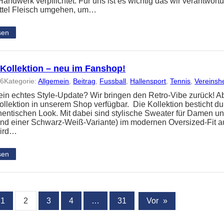
andwerk verpflichtet. Für uns ist es wichtig das wir verantwort
ttel Fleisch umgehen, um…
sen
-Kollektion – neu im Fanshop!
26
Kategorie:
Allgemein
, 
Beitrag
, 
Fussball
, 
Hallensport
, 
Tennis
, 
Vereinsh
 ein echtes Style-Update? Wir bringen den Retro-Vibe zurück! Ab
ollektion in unserem Shop verfügbar. Die Kollektion besticht d
hentischen Look. Mit dabei sind stylische Sweater für Damen und
und einer Schwarz-Weiß-Variante) im modernen Oversized-Fit 
wird…
sen
1
2
3
4
…
31
Vor
»