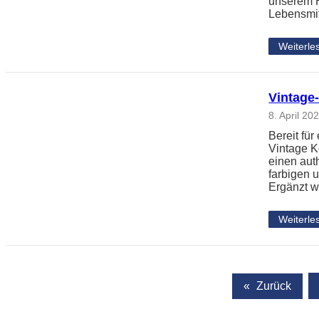
unserem H
Lebensmi
Weiterle
Vintage
8. April 20
Bereit für
Vintage K
einen aut
farbigen 
Ergänzt 
Weiterle
«
Zurück