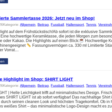
sen
ierte Sammlertasse 2026: Jetzt neu im Shop!
26
Kategorie:
Allgemein
, 
Beitrag
, 
Fussball
, 
Hallensport
, 
Tennis
, 
Vereins
light auf dem Frühstückstisch!Ab sofort ist die exklusive Sam
h. Eine hochwertige Keramiktasse, die jeden Morgen zum beson
e oder Kakao. Die Highlights auf einen Blick:
Hochwertige K
hinengeeignet
Fassungsvermögen ca. 330 ml Limitierte Stück
er Vorrat…
sen
e Highlight im Shop: SHIRT LIGHT
26
Kategorie:
Allgemein
, 
Beitrag
, 
Fussball
, 
Hallensport
, 
Tennis
, 
Vereins
T | Helle Leichtigkeit trifft auf minimalistisches Design. Frisch
es SHIRT LIGHT ist ab sofort verfügbar! Das nachhaltige Shir
 durch seinen cleanen Look und höchsten Tragekomfort. Ob in h
es weißes Shirt – das minimalistische Logo-Design macht es z