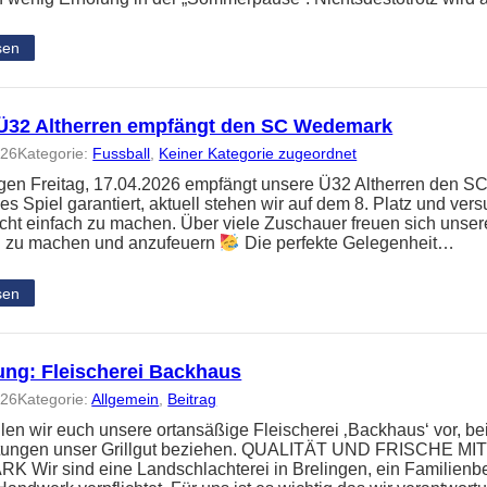
sen
Ü32 Altherren empfängt den SC Wedemark
026
Kategorie:
Fussball
, 
Keiner Kategorie zugeordnet
en Freitag, 17.04.2026 empfängt unsere Ü32 Altherren den S
s Spiel garantiert, aktuell stehen wir auf dem 8. Platz und v
nicht einfach zu machen. Über viele Zuschauer freuen sich unser
 zu machen und anzufeuern
Die perfekte Gelegenheit…
sen
lung: Fleischerei Backhaus
026
Kategorie:
Allgemein
, 
Beitrag
llen wir euch unsere ortansäßige Fleischerei ‚Backhaus‘ vor, be
ltungen unser Grillgut beziehen. QUALITÄT UND FRISCHE 
Wir sind eine Landschlachterei in Brelingen, ein Familienbet