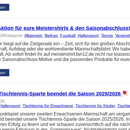
sen
Aktion für eure Meistershirts & den Saisonabschluss
026
Kategorie:
Allgemein
, 
Beitrag
, 
Fussball
, 
Hallensport
, 
Tennis
, 
Vereins
n biegt auf die Zielgerade ein – Zeit, sich für den großen Absc
haft, Aufstieg oder die wohlverdiente Mannschaftsfahrt: Wir hab
. Ab sofort findet ihr auf meistershirt.fan12.de nicht nur klassi
e Saisonabschluss-Motive und die passenden Produkte für eur
sen
Tischtennis-Sparte beendet die Saison 2025/2026
026
Hallensport
, 
Tischtennis für Erwachsene
, 
Tischtennis für Kinder
, 
Tischte
Punktspiel unserer zweiten Erwachsenen-Mannschaft am verg
d beendet unsere Tischtennis-Sparte die Saison 2025/2026. In
ren Erfolg zu feiern und wir schauen zuversichtlich auf die näch
n wenig Erholung in der „Sommerpause“. Nichtsdestotrotz wird 