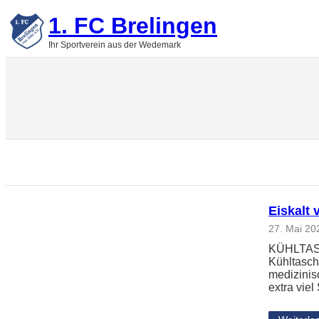
Zum
1. FC Brelingen
Inhalt
springen
Ihr Sportverein aus der Wedemark
Eiskalt 
27. Mai 20
KÜHLTASCH
Kühltasch
medizinis
extra vie