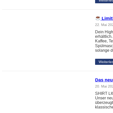
Weiterle
Limit
22. Mai 20
Dein High
erhältlic
Kaffee, Te
Spülmasc
solange d
Weiterle
Das neu
20. Mai 20
SHIRT LIGH
Unser neu
überzeugt
klassisch