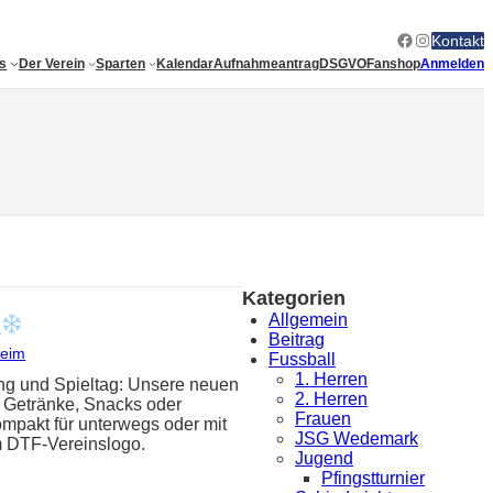
Facebook
Instagram
Kontakt
es
Der Verein
Sparten
Kalendar
Aufnahmeantrag
DSGVO
Fanshop
Anmelden
Kategorien
Allgemein
!
Beitrag
heim
Fussball
1. Herren
ing und Spieltag: Unsere neuen
2. Herren
n Getränke, Snacks oder
Frauen
ompakt für unterwegs oder mit
JSG Wedemark
m DTF-Vereinslogo.
Jugend
Pfingstturnier