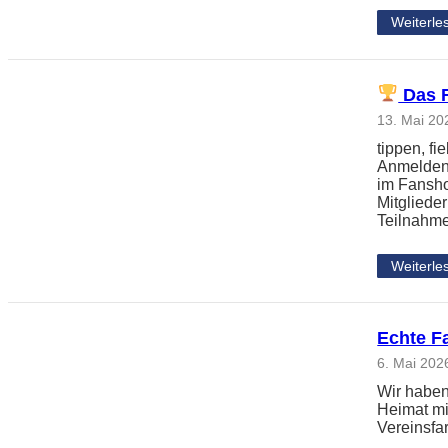
Weiterle
Das F
13. Mai 20
tippen, f
Anmelden,
im Fansho
Mitgliede
Teilnahm
Weiterle
Echte F
6. Mai 202
Wir haben
Heimat mi
Vereinsfa