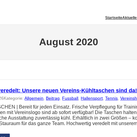
Startseite
Aktuell
August 2020
veredelt: Unsere neuen Vereins-Kühltaschen sind da
26
Kategorie:
Allgemein
, 
Beitrag
, 
Fussball
, 
Hallensport
, 
Tennis
, 
Vereins
EN | Bereit für jeden Einsatz. Frische Verpflegung für Train
en mit Vereinslogo sind ab sofort verfügbar! Die Taschen halte
che Ausstattung zuverlässig kühl. Erhältlich in zwei Größen – k
l Stauraum für das ganze Team. Hochwertig veredelt mit unsere