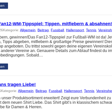
sen
an12-WM-Tippspiel: Tippen, mitfiebern & absahnen
26
Kategorie:
Allgemein
, 
Beitrag
, 
Fussball
, 
Hallensport
, 
Tennis
, 
Vereins
iebern, gewinnen!Das Fan12-Tippspiel zur Fußball-WM ist da! Je
 Tipps abgeben, mitfiebern & großartige Preise gewinnen! Dies
p angeboten. Du trittst sowohl gegen deine eigenen Vereinsko
r anderer Vereine an. Genauere Details zum Ablauf findest du 
ebedingungen. Sobald…
sen
ans tragen Liebe!
6
Kategorie:
Allgemein
, 
Beitrag
, 
Fussball
, 
Hallensport
, 
Tennis
, 
Vereinsh
 unser Produktsortiment erweitert! Zeigt eure Verbundenheit z
t dem neuen Shirt Liebe. Das Shirt gibt’s in klassischem schwar
rbe für Damen & Herren.