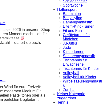
Schiedsrichter
Sportwoche
Hallensport
Badminton
Bodystyling
Damengymnastik
heim
Eltern-Kind-Turnen
mlertasse 2026 in unserem Shop
Fit und Fun
deren Moment macht – ob für
Geräteturnen für
eramiktasse
Mädchen
zahl – sichert sie euch,
Ju-Jutsu
Judo
Kinderturnen
Seniorengymnastik
Tischtennis für
Erwachsene
Tischtennis für Kinder
Volleyball
Volleyball für Kinder
heim
Wirbelsaeulengymnasti
k
er Wind für eure Freizeit:
Zumba
t im modernen Medium Fit
Keiner Kategorie
ellen Pastelltönen oder als
zugeordnet
um perfekten Begleiter…
Tennis