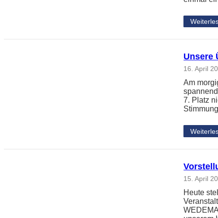
Weiterle
Unsere 
16. April 2
Am morgig
spannende
7. Platz 
Stimmung
Weiterle
Vorstel
15. April 2
Heute ste
Veransta
WEDEMARK 