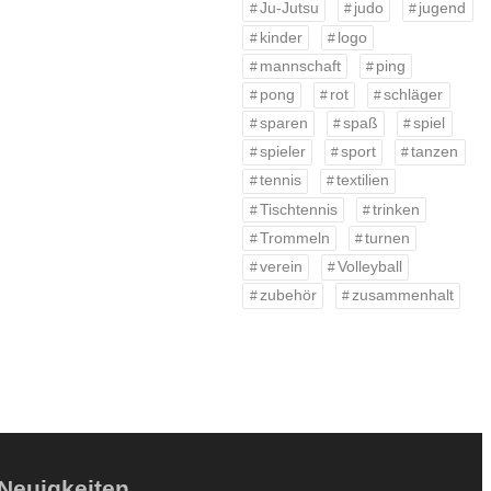
Ju-Jutsu
judo
jugend
kinder
logo
mannschaft
ping
pong
rot
schläger
sparen
spaß
spiel
spieler
sport
tanzen
tennis
textilien
Tischtennis
trinken
Trommeln
turnen
verein
Volleyball
zubehör
zusammenhalt
Neuigkeiten