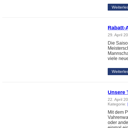
Weiterle
Rabatt-
29. April 2
Die Saiso
Meistersc
Mannschaft
viele neu
Weiterle
Unsere 
22. April 2
Kategorie:
Mit dem 
Vahrenwal
oder ande
einmal ei