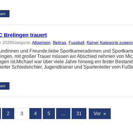
sen
C Brelingen trauert
r 2026
Kategorie:
Allgemein
, 
Beitrag
, 
Fussball
, 
Keiner Kategorie zugeor
eundinnen und Freunde,liebe Sportkameradinnen und Sportka
lingen, mit großer Trauer müssen wir Abschied nehmen von Micha
gen ist.Michael war über viele Jahre hinweg ein fester Bestand
ierter Schiedsrichter, Jugendtrainer und Spartenleiter vom Fußba
sen
2
3
4
5
…
31
Vor
»