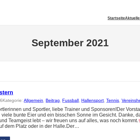
Startseite
Aktuell
September 2021
stern
26
Kategorie:
Allgemein
, 
Beitrag
, 
Fussball
, 
Hallensport
, 
Tennis
, 
Vereinsh
rtlerinnen und Sportler, liebe Trainer und Sponsoren!Der Vors
, viele bunte Eier und ein bisschen Sonne im Gesicht. Danke, da
 und Teamgeist lebt – wir freuen uns auf alles, was noch kommt.
auf dem Platz oder in der Halle.Der…