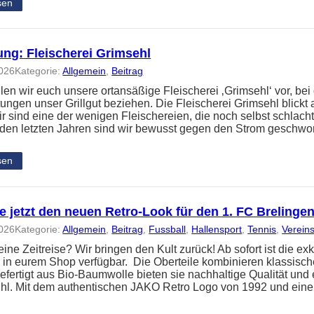
sen
ung: Fleischerei Grimsehl
2026
Kategorie:
Allgemein
, 
Beitrag
llen wir euch unsere ortansäßige Fleischerei ‚Grimsehl‘ vor, bei
ungen unser Grillgut beziehen. Die Fleischerei Grimsehl blickt 
ir sind eine der wenigen Fleischereien, die noch selbst schlach
 den letzten Jahren sind wir bewusst gegen den Strom gesc
sen
 jetzt den neuen Retro-Look für den 1. FC Brelinge
2026
Kategorie:
Allgemein
, 
Beitrag
, 
Fussball
, 
Hallensport
, 
Tennis
, 
Verein
 eine Zeitreise? Wir bringen den Kult zurück! Ab sofort ist die
n in eurem Shop verfügbar. Die Oberteile kombinieren klassisc
efertigt aus Bio-Baumwolle bieten sie nachhaltige Qualität und
hl. Mit dem authentischen JAKO Retro Logo von 1992 und einem