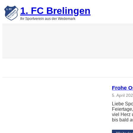
Zum
1. FC Brelingen
Inhalt
springen
Ihr Sportverein aus der Wedemark
Frohe O
5. April 20
Liebe Spo
Feiertage
viel Herz
bis bald 