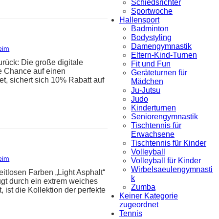
Schiedsrichter
Sportwoche
Hallensport
Badminton
Bodystyling
Damengymnastik
eim
Eltern-Kind-Turnen
urück: Die große digitale
Fit und Fun
ie Chance auf einen
Geräteturnen für
et, sichert sich 10% Rabatt auf
Mädchen
Ju-Jutsu
Judo
Kinderturnen
Seniorengymnastik
Tischtennis für
Erwachsene
Tischtennis für Kinder
Volleyball
eim
Volleyball für Kinder
Wirbelsaeulengymnasti
itlosen Farben „Light Asphalt“
k
ugt durch ein extrem weiches
Zumba
ist die Kollektion der perfekte
Keiner Kategorie
zugeordnet
Tennis