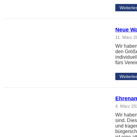
Weiterle
Neue Wa
11. März 2
Wir haben
den Größe
individue
fürs Vere
Weiterle
Ehrenam
4. März 20
Wir haben
sind. Die
und trage
bürgersch
ist eine 