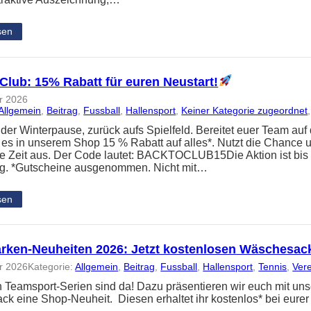
sen
Club: 15% Rabatt für euren Neustart!
r 2026
Allgemein
, 
Beitrag
, 
Fussball
, 
Hallensport
, 
Keiner Kategorie zugeordnet
,
er Winterpause, zurück aufs Spielfeld. Bereitet euer Team auf d
t es in unserem Shop 15 % Rabatt auf alles*. Nutzt die Chance u
Zeit aus. Der Code lautet: BACKTOCLUB15Die Aktion ist bis e
ig. *Gutscheine ausgenommen. Nicht mit…
sen
rken-Neuheiten 2026: Jetzt kostenlosen Wäschesac
r 2026
Kategorie:
Allgemein
, 
Beitrag
, 
Fussball
, 
Hallensport
, 
Tennis
, 
Ver
 Teamsport-Serien sind da! Dazu präsentieren wir euch mit u
k eine Shop-Neuheit. Diesen erhaltet ihr kostenlos* bei eure