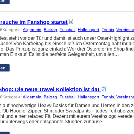
sen
ersuche im Fanshop startet
26
Kategorie:
Allgemein
, 
Beitrag
, 
Fussball
, 
Hallensport
, 
Tennis
, 
Vereinsh
est steht vor der Tür und damit ist auch unser Oster-Highlight z
suche! Von Karfreitag bis einschließlich Ostermontag habt ihr d
. Das Prinzip ist ganz einfach: Wer drei Ostereier im Shop find
ten Einkauf! Es ist die perfekte Gelegenheit, um allen…
sen
hop: Die neue Travel Kollektion ist da!
26
Kategorie:
Allgemein
, 
Beitrag
, 
Fussball
, 
Hallensport
, 
Tennis
, 
Vereinsh
h auf hochwertige Heavy Basics für Damen und Herren in den ze
. Ob Hoodie, Zipper, Shirt oder Sweatpants – jedes Teil überze
l und einen relaxed Fit. Dezent mit eurem Vereinslogo veredelt, 
 für unterwegs oder entspannte Stunden zuhause.