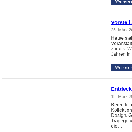
Weiterle
Vorstell
25. März 
Heute ste
Veranstalt
zurück. W
Jahren.In
Weiterle
Entdecke
18. März 
Bereit für
Kollektio
Design. G
Tragegefü
die…