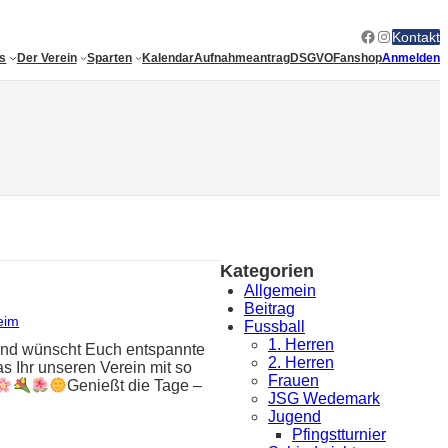
Facebook
Instagram
Kontakt
es
Der Verein
Sparten
Kalendar
Aufnahmeantrag
DSGVO
Fanshop
Anmelden
Kategorien
Allgemein
Beitrag
eim
Fussball
1. Herren
tand wünscht Euch entspannte
2. Herren
s Ihr unseren Verein mit so
Frauen
Genießt die Tage –
JSG Wedemark
Jugend
Pfingstturnier