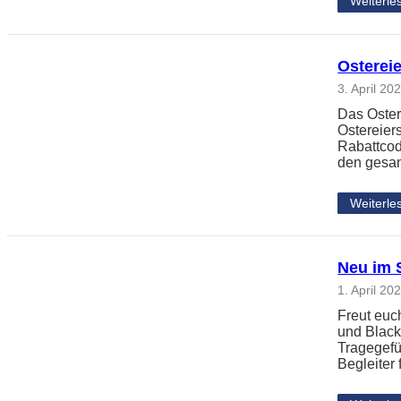
Weiterle
Osterei
3. April 20
Das Osterf
Ostereier
Rabattcode
den gesam
Weiterle
Neu im S
1. April 20
Freut euc
und Black
Tragegefüh
Begleiter