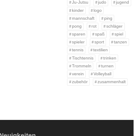
Ju-Jutsu
judo
jugend
kinder
logo
mannschaft
ping
pong
rot
schläger
sparen
spaß
spiel
spieler
sport
tanzen
tennis
textilien
Tischtennis
trinken
Trommeln
turnen
verein
Volleyball
zubehör
zusammenhalt
Neuigkeiten