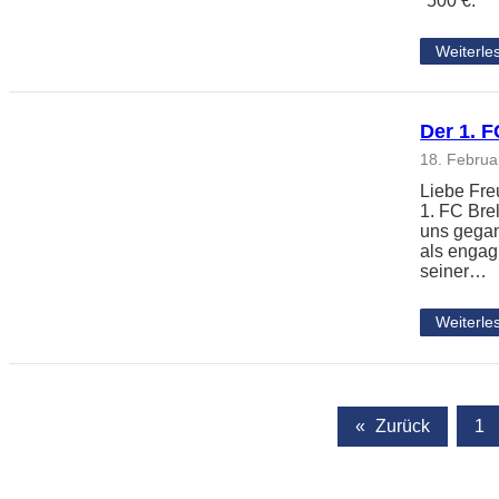
*500 €.
Weiterle
Der 1. F
18. Februa
Liebe Fr
1. FC Bre
uns gegan
als engag
seiner…
Weiterle
«
Zurück
1