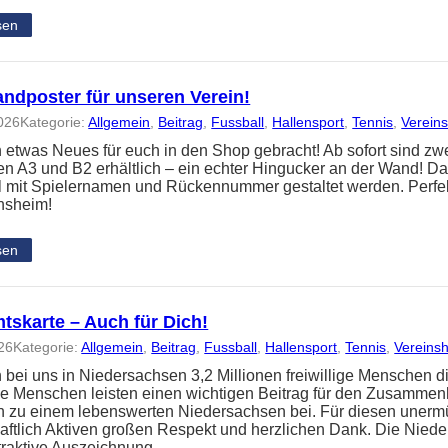
sen
ndposter für unseren Verein!
026
Kategorie:
Allgemein
, 
Beitrag
, 
Fussball
, 
Hallensport
, 
Tennis
, 
Verein
 etwas Neues für euch in den Shop gebracht! Ab sofort sind z
n A3 und B2 erhältlich – ein echter Hingucker an der Wand! Da
ll mit Spielernamen und Rückennummer gestaltet werden. Perfe
insheim!
sen
tskarte – Auch für Dich!
26
Kategorie:
Allgemein
, 
Beitrag
, 
Fussball
, 
Hallensport
, 
Tennis
, 
Vereins
 bei uns in Niedersachsen 3,2 Millionen freiwillige Menschen d
se Menschen leisten einen wichtigen Beitrag für den Zusammenh
n zu einem lebenswerten Niedersachsen bei. Für diesen unermü
aftlich Aktiven großen Respekt und herzlichen Dank. Die Nied
attraktive Auszeichnung,…