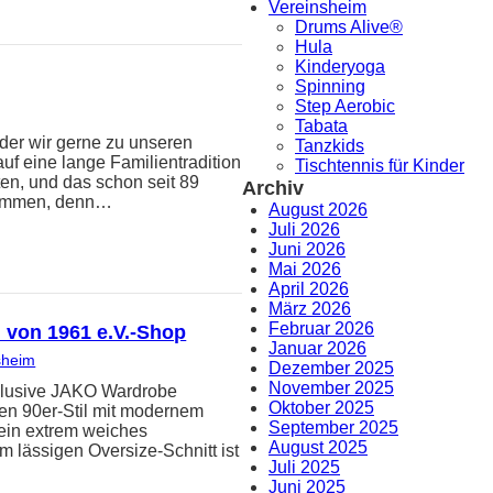
Vereinsheim
Drums Alive®
Hula
Kinderyoga
Spinning
Step Aerobic
Tabata
 der wir gerne zu unseren
Tanzkids
auf eine lange Familientradition
Tischtennis für Kinder
ten, und das schon seit 89
Archiv
hwommen, denn…
August 2026
Juli 2026
Juni 2026
Mai 2026
April 2026
März 2026
Februar 2026
n von 1961 e.V.-Shop
Januar 2026
sheim
Dezember 2025
November 2025
 exklusive JAKO Wardrobe
Oktober 2025
hen 90er-Stil mit modernem
September 2025
 ein extrem weiches
August 2025
 lässigen Oversize-Schnitt ist
Juli 2025
Juni 2025