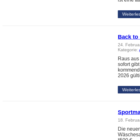
Weiterle
Back to 
24. Februa
Kategorie:
Raus aus d
sofort gib
kommende 
2026 gült
Weiterle
Sportma
18. Februa
Die neuen
Wäschesac