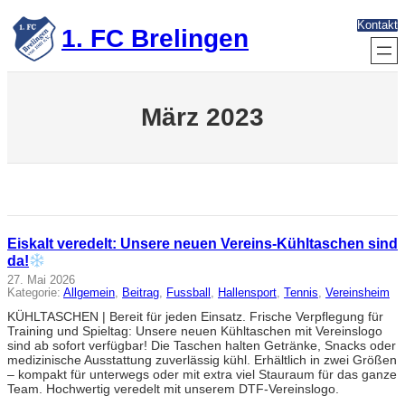
Zum
Kontakt
Inhalt
1. FC Brelingen
springen
März 2023
Eiskalt veredelt: Unsere neuen Vereins-Kühltaschen sind
da!
27. Mai 2026
Kategorie:
Allgemein
, 
Beitrag
, 
Fussball
, 
Hallensport
, 
Tennis
, 
Vereinsheim
KÜHLTASCHEN | Bereit für jeden Einsatz. Frische Verpflegung für
Training und Spieltag: Unsere neuen Kühltaschen mit Vereinslogo
sind ab sofort verfügbar! Die Taschen halten Getränke, Snacks oder
medizinische Ausstattung zuverlässig kühl. Erhältlich in zwei Größen
– kompakt für unterwegs oder mit extra viel Stauraum für das ganze
Team. Hochwertig veredelt mit unserem DTF-Vereinslogo.