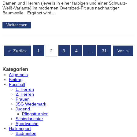
Damen und Herren (jeweils in einer farbigen und einer Schwarz-
Weiß-Variante) im modernen Oversized-Fit aus nachhaltiger
Baumwolle. Ergänzt wird…
Weiterlesen
«
Zurück
1
2
3
4
…
31
Vor
»
Kategorien
Allgemein
Beitrag
Fussball
1. Herren
2. Herren
Frauen
JSG Wedemark
Jugend
Pfingstturnier
Schiedsrichter
Sportwoche
Hallensport
Badminton