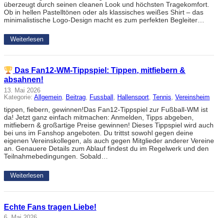
überzeugt durch seinen cleanen Look und höchsten Tragekomfort.
Ob in hellen Pastelltönen oder als klassisches weißes Shirt – das
minimalistische Logo-Design macht es zum perfekten Begleiter…
Weiterlesen
Das Fan12-WM-Tippspiel: Tippen, mitfiebern &
absahnen!
13. Mai 2026
Kategorie:
Allgemein
, 
Beitrag
, 
Fussball
, 
Hallensport
, 
Tennis
, 
Vereinsheim
tippen, fiebern, gewinnen!Das Fan12-Tippspiel zur Fußball-WM ist
da! Jetzt ganz einfach mitmachen: Anmelden, Tipps abgeben,
mitfiebern & großartige Preise gewinnen! Dieses Tippspiel wird auch
bei uns im Fanshop angeboten. Du trittst sowohl gegen deine
eigenen Vereinskollegen, als auch gegen Mitglieder anderer Vereine
an. Genauere Details zum Ablauf findest du im Regelwerk und den
Teilnahmebedingungen. Sobald…
Weiterlesen
Echte Fans tragen Liebe!
6. Mai 2026