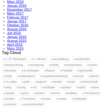
März 2018
Januar 2018
Dezember 2017
März 2017
Februar 2017
Januar 2017
Oktober 2016
August 2016
Juli 2016
Januar 2016
August 2015
April 2015
März 2015
Tag Cloud
1. FC Brelingen
1. Herren
ausstattung
badminton
besprechung
einladung
erfolg
erwachsene
essen
fanshop
fc brelingen
frauen
Fußball
gymnastik
halle
Hallensport
hauptversammlung
herren
jahres
Ju-Jutsu
judo
jugend
kinder
logo
mannschaft
ping
pong
rot
schläger
sparen
spaß
spiel
spieler
sport
tanzen
tennis
textilien
Tischtennis
trinken
Trommeln
turnen
verein
Volleyball
zubehör
zusammenhalt