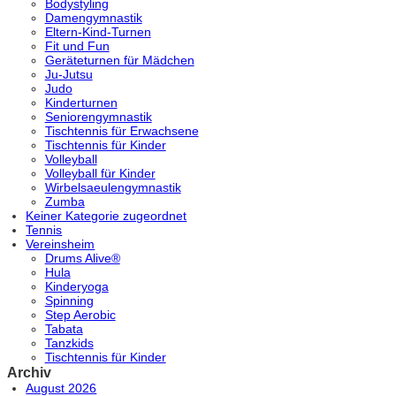
Bodystyling
Damengymnastik
Eltern-Kind-Turnen
Fit und Fun
Geräteturnen für Mädchen
Ju-Jutsu
Judo
Kinderturnen
Seniorengymnastik
Tischtennis für Erwachsene
Tischtennis für Kinder
Volleyball
Volleyball für Kinder
Wirbelsaeulengymnastik
Zumba
Keiner Kategorie zugeordnet
Tennis
Vereinsheim
Drums Alive®
Hula
Kinderyoga
Spinning
Step Aerobic
Tabata
Tanzkids
Tischtennis für Kinder
Archiv
August 2026