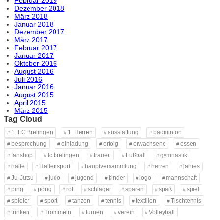
Februar 2019
Dezember 2018
März 2018
Januar 2018
Dezember 2017
März 2017
Februar 2017
Januar 2017
Oktober 2016
August 2016
Juli 2016
Januar 2016
August 2015
April 2015
März 2015
Tag Cloud
1. FC Brelingen
1. Herren
ausstattung
badminton
besprechung
einladung
erfolg
erwachsene
essen
fanshop
fc brelingen
frauen
Fußball
gymnastik
halle
Hallensport
hauptversammlung
herren
jahres
Ju-Jutsu
judo
jugend
kinder
logo
mannschaft
ping
pong
rot
schläger
sparen
spaß
spiel
spieler
sport
tanzen
tennis
textilien
Tischtennis
trinken
Trommeln
turnen
verein
Volleyball