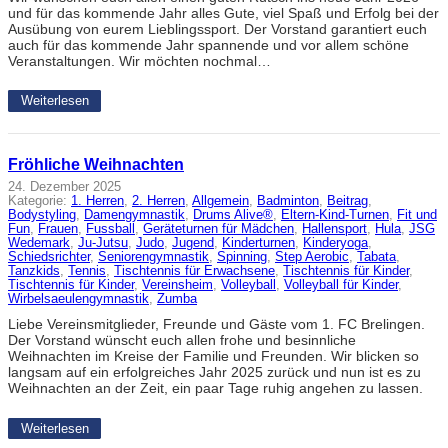
und für das kommende Jahr alles Gute, viel Spaß und Erfolg bei der
Ausübung von eurem Lieblingssport. Der Vorstand garantiert euch
auch für das kommende Jahr spannende und vor allem schöne
Veranstaltungen. Wir möchten nochmal…
Weiterlesen
Fröhliche Weihnachten
24. Dezember 2025
Kategorie:
1. Herren
, 
2. Herren
, 
Allgemein
, 
Badminton
, 
Beitrag
, 
Bodystyling
, 
Damengymnastik
, 
Drums Alive®
, 
Eltern-Kind-Turnen
, 
Fit und
Fun
, 
Frauen
, 
Fussball
, 
Geräteturnen für Mädchen
, 
Hallensport
, 
Hula
, 
JSG
Wedemark
, 
Ju-Jutsu
, 
Judo
, 
Jugend
, 
Kinderturnen
, 
Kinderyoga
, 
Schiedsrichter
, 
Seniorengymnastik
, 
Spinning
, 
Step Aerobic
, 
Tabata
, 
Tanzkids
, 
Tennis
, 
Tischtennis für Erwachsene
, 
Tischtennis für Kinder
, 
Tischtennis für Kinder
, 
Vereinsheim
, 
Volleyball
, 
Volleyball für Kinder
, 
Wirbelsaeulengymnastik
, 
Zumba
Liebe Vereinsmitglieder, Freunde und Gäste vom 1. FC Brelingen.
Der Vorstand wünscht euch allen frohe und besinnliche
Weihnachten im Kreise der Familie und Freunden. Wir blicken so
langsam auf ein erfolgreiches Jahr 2025 zurück und nun ist es zu
Weihnachten an der Zeit, ein paar Tage ruhig angehen zu lassen.
Weiterlesen