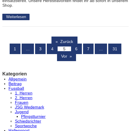
einsatzbereit. Unsere Herbstfavoriten findet ihr ab sofort in unserem
Shop.
Weiterlesen
«
Zurück
1
…
3
4
5
6
7
…
31
Vor
»
Kategorien
Allgemein
Beitrag
Fussball
1. Herren
2. Herren
Frauen
JSG Wedemark
Jugend
Pfingstturnier
Schiedsrichter
Sportwoche
Hallensport