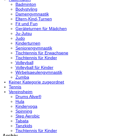
Badminton
Bodystyling
Damengymnastik
Eltern-Kind-Turnen
Fit und Fun
Geräteturnen für Mädchen
Ju-Jutsu
Judo
Kinderturnen
Seniorengymnastik
Tischtennis für Erwachsene
Tischtennis für Kinder
Volleyball
Volleyball für Kinder
Wirbelsaeulengymnastik
Zumba
Keiner Kategorie zugeordnet
Tennis
Vereinsheim
Drums Alive®
Hula
Kinderyoga
Spinning
Step Aerobic
Tabata
Tanzkids
Tischtennis für Kinder
Archiv