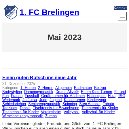
Zum
Kontakt
Inhalt
1. FC Brelingen
springen
Mai 2023
Einen guten Rutsch ins neue Jahr
31. Dezember 2025
Kategorie:
1. Herren
, 
2. Herren
, 
Allgemein
, 
Badminton
, 
Beitrag
, 
Bodystyling
, 
Damengymnastik
, 
Drums Alive®
, 
Eltern-Kind-Turnen
, 
Fit und
Fun
, 
Frauen
, 
Fussball
, 
Geräteturnen für Mädchen
, 
Hallensport
, 
Hula
, 
JSG
Wedemark
, 
Ju-Jutsu
, 
Judo
, 
Jugend
, 
Kinderturnen
, 
Kinderyoga
, 
Schiedsrichter
, 
Seniorengymnastik
, 
Spinning
, 
Step Aerobic
, 
Tabata
, 
Tanzkids
, 
Tennis
, 
Tischtennis für Erwachsene
, 
Tischtennis für Kinder
, 
Tischtennis für Kinder
, 
Vereinsheim
, 
Volleyball
, 
Volleyball für Kinder
, 
Wirbelsaeulengymnastik
, 
Zumba
Liebe Vereinsmitglieder, Freunde und Gäste vom 1. FC Brelingen.
Wir wünschen euch allen einen guten Rutsch ins neue Jahr 2026