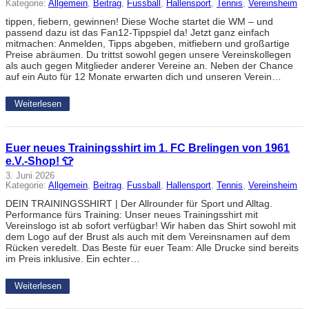
Kategorie:
Allgemein
, 
Beitrag
, 
Fussball
, 
Hallensport
, 
Tennis
, 
Vereinsheim
tippen, fiebern, gewinnen! Diese Woche startet die WM – und
passend dazu ist das Fan12-Tippspiel da! Jetzt ganz einfach
mitmachen: Anmelden, Tipps abgeben, mitfiebern und großartige
Preise abräumen. Du trittst sowohl gegen unsere Vereinskollegen
als auch gegen Mitglieder anderer Vereine an. Neben der Chance
auf ein Auto für 12 Monate erwarten dich und unseren Verein…
Weiterlesen
Euer neues Trainingsshirt im 1. FC Brelingen von 1961
e.V.-Shop! 👕
3. Juni 2026
Kategorie:
Allgemein
, 
Beitrag
, 
Fussball
, 
Hallensport
, 
Tennis
, 
Vereinsheim
DEIN TRAININGSSHIRT | Der Allrounder für Sport und Alltag.
Performance fürs Training: Unser neues Trainingsshirt mit
Vereinslogo ist ab sofort verfügbar! Wir haben das Shirt sowohl mit
dem Logo auf der Brust als auch mit dem Vereinsnamen auf dem
Rücken veredelt. Das Beste für euer Team: Alle Drucke sind bereits
im Preis inklusive. Ein echter…
Weiterlesen