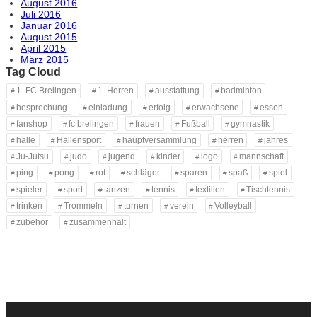
August 2016
Juli 2016
Januar 2016
August 2015
April 2015
März 2015
Tag Cloud
1. FC Brelingen
1. Herren
ausstattung
badminton
besprechung
einladung
erfolg
erwachsene
essen
fanshop
fc brelingen
frauen
Fußball
gymnastik
halle
Hallensport
hauptversammlung
herren
jahres
Ju-Jutsu
judo
jugend
kinder
logo
mannschaft
ping
pong
rot
schläger
sparen
spaß
spiel
spieler
sport
tanzen
tennis
textilien
Tischtennis
trinken
Trommeln
turnen
verein
Volleyball
zubehör
zusammenhalt