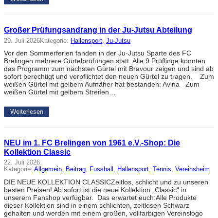
Großer Prüfungsandrang in der Ju-Jutsu Abteilung
29. Juli 2026
Kategorie:
Hallensport
, 
Ju-Jutsu
Vor den Sommerferien fanden in der Ju-Jutsu Sparte des FC
Brelingen mehrere Gürtelprüfungen statt. Alle 9 Prüflinge konnten
das Programm zum nächsten Gürtel mit Bravour zeigen und sind ab
sofort berechtigt und verpflichtet den neuen Gürtel zu tragen. Zum
weißen Gürtel mit gelbem Aufnäher hat bestanden: Avina Zum
weißen Gürtel mit gelbem Streifen…
Weiterlesen
NEU im 1. FC Brelingen von 1961 e.V.-Shop: Die
Kollektion Classic
22. Juli 2026
Kategorie:
Allgemein
, 
Beitrag
, 
Fussball
, 
Hallensport
, 
Tennis
, 
Vereinsheim
DIE NEUE KOLLEKTION CLASSICZeitlos, schlicht und zu unseren
besten Preisen! Ab sofort ist die neue Kollektion „Classic“ in
unserem Fanshop verfügbar. Das erwartet euch:Alle Produkte
dieser Kollektion sind in einem schlichten, zeitlosen Schwarz
gehalten und werden mit einem großen, vollfarbigen Vereinslogo