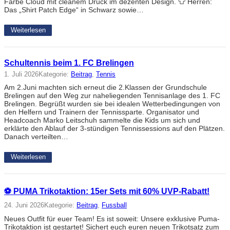
Farbe Cloud mit cleanem Druck im dezenten Design. 👕 Herren:
Das „Shirt Patch Edge“ in Schwarz sowie…
Weiterlesen
Schultennis beim 1. FC Brelingen
1. Juli 2026
Kategorie:
Beitrag
, 
Tennis
Am 2.Juni machten sich erneut die 2.Klassen der Grundschule
Brelingen auf den Weg zur naheliegenden Tennisanlage des 1. FC
Brelingen. Begrüßt wurden sie bei idealen Wetterbedingungen von
den Helfern und Trainern der Tennissparte. Organisator und
Headcoach Marko Leitschuh sammelte die Kids um sich und
erklärte den Ablauf der 3-stündigen Tennissessions auf den Plätzen.
Danach verteilten…
Weiterlesen
⚽ PUMA Trikotaktion: 15er Sets mit 60% UVP-Rabatt!
24. Juni 2026
Kategorie:
Beitrag
, 
Fussball
Neues Outfit für euer Team! Es ist soweit: Unsere exklusive Puma-
Trikotaktion ist gestartet! Sichert euch euren neuen Trikotsatz zum