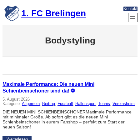
Zum
Kontakt
Inhalt
1. FC Brelingen
springen
Bodystyling
Maximale Performance: Die neuen Mini
Schienbeinschoner sind da! ⚽
5. August 2026
Kategorie:
Allgemein
, 
Beitrag
, 
Fussball
, 
Hallensport
, 
Tennis
, 
Vereinsheim
DIE NEUEN MINI SCHIENBEINSCHONERMaximale Performance
mit minimaler Größe. Ab sofort gibt es die neuen Mini
Schienbeinschoner in eurem Fanshop – perfekt zum Start der
neuen Saison!
Weiterlesen