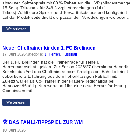
absoluten Spitzenpreis mit 60 % Rabatt auf die UVP (Mindestmenge
15 Sets). Trikotsatz für 349 € zzgl. Veredelungen (14+1
Trikots):Wählt eure Spieler- und Torwarttrikots aus und konfiguriert
auf der Produktseite direkt die passenden Veredelungen wie euer…
Weiterlesen
Neuer Cheftrainer für den 1. FC Brelingen
17. Juni 2026
Kategorie:
1. Herren
, 
Fussball
Der 1. FC Brelingen hat die Trainerfrage für seine I.
Herrenmannschaft geklärt: Zur Saison 2026/27 übernimmt Hendrik
Behnke das Amt des Cheftrainers beim Kreisligisten. Behnke bringt
dabei bereits Erfahrung aus dem höherklassigen Fußball mit.
Zuletzt war er als Co-Trainer in der Frauen-Regionalliga bei
Hannover 96 tätig. Nun wartet auf ihn eine neue Herausforderung:
Gemeinsam mit…
Weiterlesen
🏆 DAS FAN12-TIPPSPIEL ZUR WM
10. Juni 2026