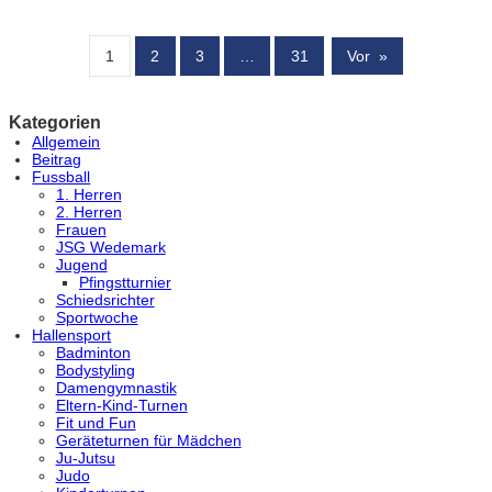
1
2
3
…
31
Vor
»
Kategorien
Allgemein
Beitrag
Fussball
1. Herren
2. Herren
Frauen
JSG Wedemark
Jugend
Pfingstturnier
Schiedsrichter
Sportwoche
Hallensport
Badminton
Bodystyling
Damengymnastik
Eltern-Kind-Turnen
Fit und Fun
Geräteturnen für Mädchen
Ju-Jutsu
Judo