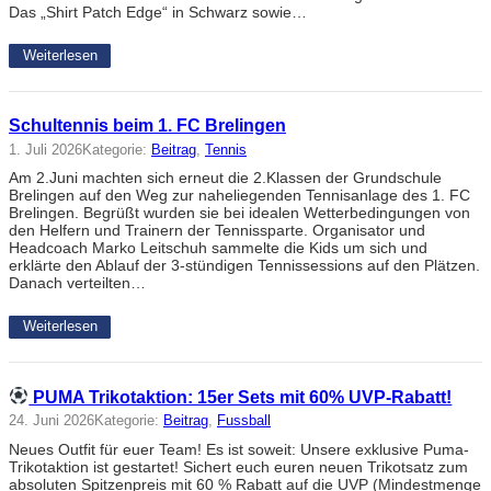
Das „Shirt Patch Edge“ in Schwarz sowie…
Weiterlesen
Schultennis beim 1. FC Brelingen
1. Juli 2026
Kategorie:
Beitrag
, 
Tennis
Am 2.Juni machten sich erneut die 2.Klassen der Grundschule
Brelingen auf den Weg zur naheliegenden Tennisanlage des 1. FC
Brelingen. Begrüßt wurden sie bei idealen Wetterbedingungen von
den Helfern und Trainern der Tennissparte. Organisator und
Headcoach Marko Leitschuh sammelte die Kids um sich und
erklärte den Ablauf der 3-stündigen Tennissessions auf den Plätzen.
Danach verteilten…
Weiterlesen
PUMA Trikotaktion: 15er Sets mit 60% UVP-Rabatt!
24. Juni 2026
Kategorie:
Beitrag
, 
Fussball
Neues Outfit für euer Team! Es ist soweit: Unsere exklusive Puma-
Trikotaktion ist gestartet! Sichert euch euren neuen Trikotsatz zum
absoluten Spitzenpreis mit 60 % Rabatt auf die UVP (Mindestmenge