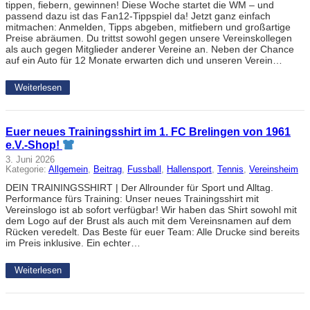
tippen, fiebern, gewinnen! Diese Woche startet die WM – und
passend dazu ist das Fan12-Tippspiel da! Jetzt ganz einfach
mitmachen: Anmelden, Tipps abgeben, mitfiebern und großartige
Preise abräumen. Du trittst sowohl gegen unsere Vereinskollegen
als auch gegen Mitglieder anderer Vereine an. Neben der Chance
auf ein Auto für 12 Monate erwarten dich und unseren Verein…
Weiterlesen
Euer neues Trainingsshirt im 1. FC Brelingen von 1961
e.V.-Shop!
3. Juni 2026
Kategorie:
Allgemein
, 
Beitrag
, 
Fussball
, 
Hallensport
, 
Tennis
, 
Vereinsheim
DEIN TRAININGSSHIRT | Der Allrounder für Sport und Alltag.
Performance fürs Training: Unser neues Trainingsshirt mit
Vereinslogo ist ab sofort verfügbar! Wir haben das Shirt sowohl mit
dem Logo auf der Brust als auch mit dem Vereinsnamen auf dem
Rücken veredelt. Das Beste für euer Team: Alle Drucke sind bereits
im Preis inklusive. Ein echter…
Weiterlesen