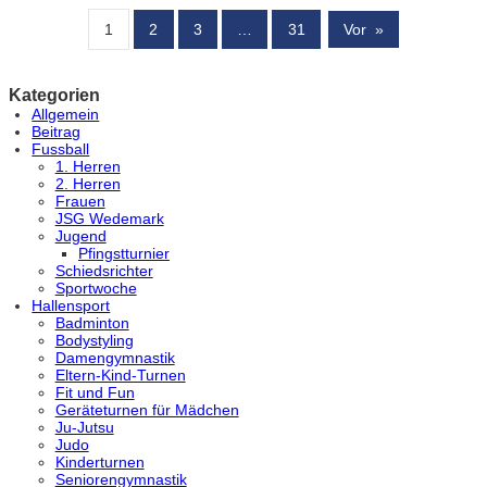
1
2
3
…
31
Vor
»
Kategorien
Allgemein
Beitrag
Fussball
1. Herren
2. Herren
Frauen
JSG Wedemark
Jugend
Pfingstturnier
Schiedsrichter
Sportwoche
Hallensport
Badminton
Bodystyling
Damengymnastik
Eltern-Kind-Turnen
Fit und Fun
Geräteturnen für Mädchen
Ju-Jutsu
Judo
Kinderturnen
Seniorengymnastik