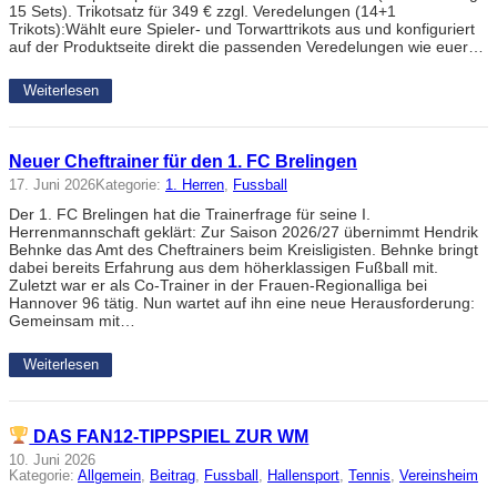
15 Sets). Trikotsatz für 349 € zzgl. Veredelungen (14+1
Trikots):Wählt eure Spieler- und Torwarttrikots aus und konfiguriert
auf der Produktseite direkt die passenden Veredelungen wie euer…
Weiterlesen
Neuer Cheftrainer für den 1. FC Brelingen
17. Juni 2026
Kategorie:
1. Herren
, 
Fussball
Der 1. FC Brelingen hat die Trainerfrage für seine I.
Herrenmannschaft geklärt: Zur Saison 2026/27 übernimmt Hendrik
Behnke das Amt des Cheftrainers beim Kreisligisten. Behnke bringt
dabei bereits Erfahrung aus dem höherklassigen Fußball mit.
Zuletzt war er als Co-Trainer in der Frauen-Regionalliga bei
Hannover 96 tätig. Nun wartet auf ihn eine neue Herausforderung:
Gemeinsam mit…
Weiterlesen
DAS FAN12-TIPPSPIEL ZUR WM
10. Juni 2026
Kategorie:
Allgemein
, 
Beitrag
, 
Fussball
, 
Hallensport
, 
Tennis
, 
Vereinsheim