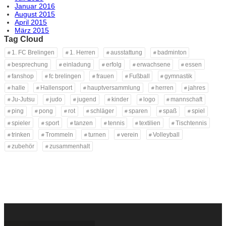
Januar 2016
August 2015
April 2015
März 2015
Tag Cloud
1. FC Brelingen
1. Herren
ausstattung
badminton
besprechung
einladung
erfolg
erwachsene
essen
fanshop
fc brelingen
frauen
Fußball
gymnastik
halle
Hallensport
hauptversammlung
herren
jahres
Ju-Jutsu
judo
jugend
kinder
logo
mannschaft
ping
pong
rot
schläger
sparen
spaß
spiel
spieler
sport
tanzen
tennis
textilien
Tischtennis
trinken
Trommeln
turnen
verein
Volleyball
zubehör
zusammenhalt