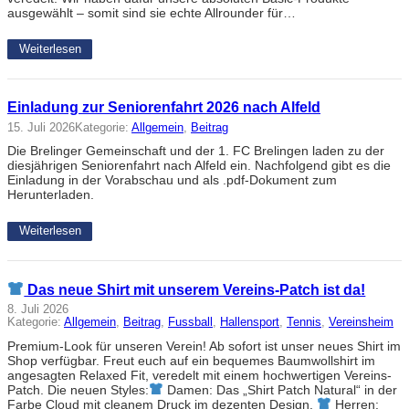
ausgewählt – somit sind sie echte Allrounder für…
Weiterlesen
Einladung zur Seniorenfahrt 2026 nach Alfeld
15. Juli 2026
Kategorie:
Allgemein
, 
Beitrag
Die Brelinger Gemeinschaft und der 1. FC Brelingen laden zu der
diesjährigen Seniorenfahrt nach Alfeld ein. Nachfolgend gibt es die
Einladung in der Vorabschau und als .pdf-Dokument zum
Herunterladen.
Weiterlesen
Das neue Shirt mit unserem Vereins-Patch ist da!
8. Juli 2026
Kategorie:
Allgemein
, 
Beitrag
, 
Fussball
, 
Hallensport
, 
Tennis
, 
Vereinsheim
Premium-Look für unseren Verein! Ab sofort ist unser neues Shirt im
Shop verfügbar. Freut euch auf ein bequemes Baumwollshirt im
angesagten Relaxed Fit, veredelt mit einem hochwertigen Vereins-
Patch. Die neuen Styles:
Damen: Das „Shirt Patch Natural“ in der
Farbe Cloud mit cleanem Druck im dezenten Design.
Herren: