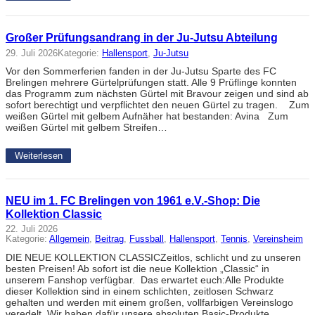
Großer Prüfungsandrang in der Ju-Jutsu Abteilung
29. Juli 2026
Kategorie:
Hallensport
, 
Ju-Jutsu
Vor den Sommerferien fanden in der Ju-Jutsu Sparte des FC
Brelingen mehrere Gürtelprüfungen statt. Alle 9 Prüflinge konnten
das Programm zum nächsten Gürtel mit Bravour zeigen und sind ab
sofort berechtigt und verpflichtet den neuen Gürtel zu tragen. Zum
weißen Gürtel mit gelbem Aufnäher hat bestanden: Avina Zum
weißen Gürtel mit gelbem Streifen…
Weiterlesen
NEU im 1. FC Brelingen von 1961 e.V.-Shop: Die
Kollektion Classic
22. Juli 2026
Kategorie:
Allgemein
, 
Beitrag
, 
Fussball
, 
Hallensport
, 
Tennis
, 
Vereinsheim
DIE NEUE KOLLEKTION CLASSICZeitlos, schlicht und zu unseren
besten Preisen! Ab sofort ist die neue Kollektion „Classic“ in
unserem Fanshop verfügbar. Das erwartet euch:Alle Produkte
dieser Kollektion sind in einem schlichten, zeitlosen Schwarz
gehalten und werden mit einem großen, vollfarbigen Vereinslogo
veredelt. Wir haben dafür unsere absoluten Basic-Produkte