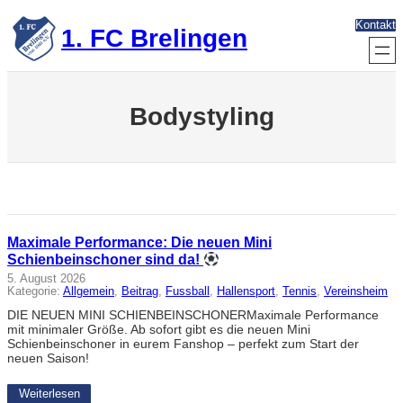
Zum
Kontakt
Inhalt
1. FC Brelingen
springen
Bodystyling
Maximale Performance: Die neuen Mini
Schienbeinschoner sind da!
5. August 2026
Kategorie:
Allgemein
, 
Beitrag
, 
Fussball
, 
Hallensport
, 
Tennis
, 
Vereinsheim
DIE NEUEN MINI SCHIENBEINSCHONERMaximale Performance
mit minimaler Größe. Ab sofort gibt es die neuen Mini
Schienbeinschoner in eurem Fanshop – perfekt zum Start der
neuen Saison!
Weiterlesen