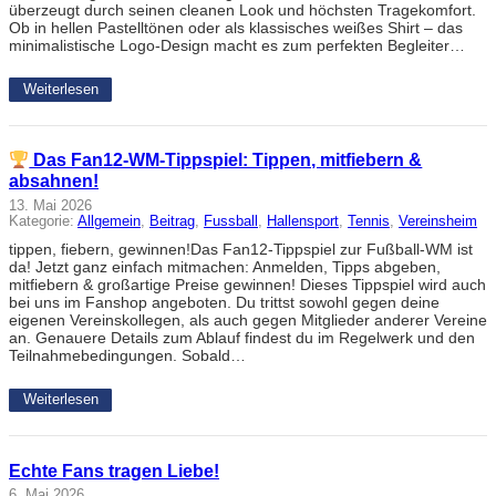
überzeugt durch seinen cleanen Look und höchsten Tragekomfort.
Ob in hellen Pastelltönen oder als klassisches weißes Shirt – das
minimalistische Logo-Design macht es zum perfekten Begleiter…
Weiterlesen
Das Fan12-WM-Tippspiel: Tippen, mitfiebern &
absahnen!
13. Mai 2026
Kategorie:
Allgemein
, 
Beitrag
, 
Fussball
, 
Hallensport
, 
Tennis
, 
Vereinsheim
tippen, fiebern, gewinnen!Das Fan12-Tippspiel zur Fußball-WM ist
da! Jetzt ganz einfach mitmachen: Anmelden, Tipps abgeben,
mitfiebern & großartige Preise gewinnen! Dieses Tippspiel wird auch
bei uns im Fanshop angeboten. Du trittst sowohl gegen deine
eigenen Vereinskollegen, als auch gegen Mitglieder anderer Vereine
an. Genauere Details zum Ablauf findest du im Regelwerk und den
Teilnahmebedingungen. Sobald…
Weiterlesen
Echte Fans tragen Liebe!
6. Mai 2026