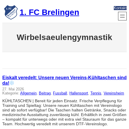
Zum
Kontakt
Inhalt
1. FC Brelingen
springen
Wirbelsaeulengymnastik
Eiskalt veredelt: Unsere neuen Vereins-Kühltaschen sind
da!
27. Mai 2026
Kategorie:
Allgemein
, 
Beitrag
, 
Fussball
, 
Hallensport
, 
Tennis
, 
Vereinsheim
KÜHLTASCHEN | Bereit für jeden Einsatz. Frische Verpflegung für
Training und Spieltag: Unsere neuen Kühltaschen mit Vereinslogo
sind ab sofort verfügbar! Die Taschen halten Getränke, Snacks oder
medizinische Ausstattung zuverlässig kühl. Erhältlich in zwei Größen
– kompakt für unterwegs oder mit extra viel Stauraum für das ganze
Team. Hochwertig veredelt mit unserem DTF-Vereinslogo.