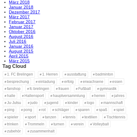
März 2018
Januar 2018
Dezember 2017
März 2017
Februar 2017
Januar 2017
Oktober 2016
August 2016
Juli 2016
Januar 2016
August 2015
April 2015
März 2015
Tag Cloud
1. FC Brelingen
1. Herren
ausstattung
badminton
besprechung
einladung
erfolg
erwachsene
essen
fanshop
fc brelingen
frauen
Fußball
gymnastik
halle
Hallensport
hauptversammlung
herren
jahres
Ju-Jutsu
judo
jugend
kinder
logo
mannschaft
ping
pong
rot
schläger
sparen
spaß
spiel
spieler
sport
tanzen
tennis
textilien
Tischtennis
trinken
Trommeln
turnen
verein
Volleyball
zubehör
zusammenhalt