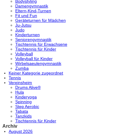
Bodystyling
Damengymnastik
Eltern-Kind-Turnen
Fit und Fun
Geräteturnen für Mädchen
Ju-Jutsu
Judo
Kinderturnen
Seniorengymnastik
Tischtennis für Erwachsene
Tischtennis für Kinder
Volleyball
Volleyball für Kinder
Wirbelsaeulengymnastik
Zumba
Keiner Kategorie zugeordnet
Tennis
Vereinsheim
Drums Alive®
Hula
Kinderyoga
Spinning
Step Aerobic
Tabata
Tanzkids
Tischtennis für Kinder
Archiv
August 2026