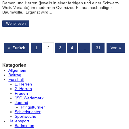
Damen und Herren (jeweils in einer farbigen und einer Schwarz-
Weiß-Variante) im modernen Oversized-Fit aus nachhaltiger
Baumwolle. Ergänzt wird…
Weiterlesen
«
Zurück
1
2
3
4
…
31
Vor
»
Kategorien
Allgemein
Beitrag
Fussball
1. Herren
2. Herren
Frauen
JSG Wedemark
Jugend
Pfingstturnier
Schiedsrichter
Sportwoche
Hallensport
Badminton