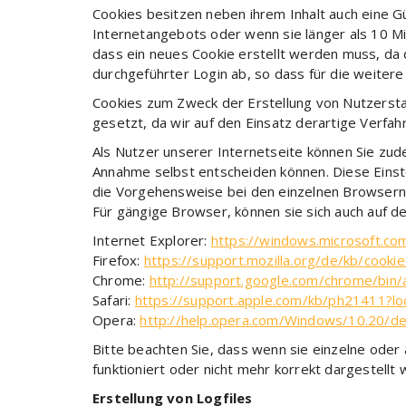
Cookies besitzen neben ihrem Inhalt auch eine G
Internetangebots oder wenn sie länger als 10 Minu
dass ein neues Cookie erstellt werden muss, da da
durchgeführter Login ab, so dass für die weitere
Cookies zum Zweck der Erstellung von Nutzersta
gesetzt, da wir auf den Einsatz derartige Verfah
Als Nutzer unserer Internetseite können Sie zud
Annahme selbst entscheiden können. Diese Einst
die Vorgehensweise bei den einzelnen Browsern v
Für gängige Browser, können sie sich auch auf d
Internet Explorer:
https://windows.microsoft.co
Firefox:
https://support.mozilla.org/de/kb/cooki
Chrome:
http://support.google.com/chrome/bi
Safari:
https://support.apple.com/kb/ph21411?l
Opera:
http://help.opera.com/Windows/10.20/de
Bitte beachten Sie, dass wenn sie einzelne oder
funktioniert oder nicht mehr korrekt dargestellt w
Erstellung von Logfiles