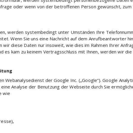
ktformular, werden systembedingt personenbezogene Daten ele
nfrage oder wenn von der betroffenen Person gewünscht, zum 
ieren, werden systembedingt unter Umständen Ihre Telefonnum
itet. Wenn Sie uns eine Nachricht auf dem Anrufbeantworter hi
ir diese Daten nur insoweit, wie dies im Rahmen Ihrer Anfrage 
und es kam zu keinem Vertragsschluss mit Ihnen, werden wir di
itung
nen Webanalysedienst der Google Inc. („Google“). Google Analyt
eine Analyse der Benutzung der Webseite durch Sie ermögliche
e wie
resse),