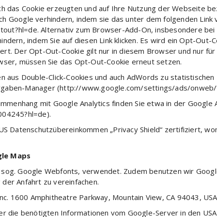
ch das Cookie erzeugten und auf Ihre Nutzung der Webseite bez
ch Google verhindern, indem sie das unter dem folgenden Link
aoptout?hl=de. Alternativ zum Browser-Add-On, insbesondere be
ndern, indem Sie auf diesen Link klicken. Es wird ein Opt-Out-
ert. Der Opt-Out-Cookie gilt nur in diesem Browser und nur fü
owser, müssen Sie das Opt-Out-Cookie erneut setzen.
en aus Double-Click-Cookies und auch AdWords zu statistischen 
rgaben-Manager (http://www.google.com/settings/ads/onweb/?
menhang mit Google Analytics finden Sie etwa in der Google An
004245?hl=de).
-US Datenschutzübereinkommen „Privacy Shield“ zertifiziert, wo
gle Maps
, sog. Google Webfonts, verwendet. Zudem benutzen wir Googl
der Anfahrt zu vereinfachen.
 Inc. 1600 Amphitheatre Parkway, Mountain View, CA 94043, USA
er die benötigten Informationen vom Google-Server in den USA 