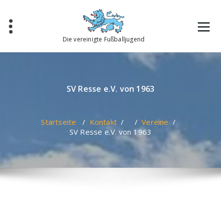
Zum
Inhalt
springen
Die vereinigte Fußballjugend
SV Resse e.V. von 1963
Startseite
/
Kontakt
/ /
Vereine
/
SV Resse e.V. von 1963