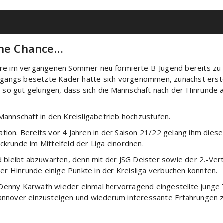
ine Chance…
re im vergangenen Sommer neu formierte B-Jugend bereits zu Pa
ahrgangs besetzte Kader hatte sich vorgenommen, zunächst erst
t so gut gelungen, dass sich die Mannschaft nach der Hinrunde 
Mannschaft in den Kreisligabetrieb hochzustufen.
uation. Bereits vor 4 Jahren in der Saison 21/22 gelang ihm die
krunde im Mittelfeld der Liga einordnen.
 bleibt abzuwarten, denn mit der JSG Deister sowie der 2.-Vert
der Hinrunde einige Punkte in der Kreisliga verbuchen konnten.
 Denny Karwath wieder einmal hervorragend eingestellte junge Tr
annover einzusteigen und wiederum interessante Erfahrungen 