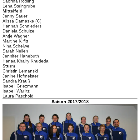
Sabrina Rödling
Lena Steingrube
Mittelfeld
Jenny Sauer
Alissa Damaske (C)
Hannah Schnieders
Daniela Schulze
Antje Wagner
Martine Kilfitt
Nina Scheiwe
Sarah Nellen
Jennifer Hanebuth
Hanaa Khairy Khudeda
Sturm
Christin Lemanski
Janine Hofmeister
Sandra Krauß
Isabell Griezmann
Isabell Warlitz
Laura Paschold
Saison 2017/2018