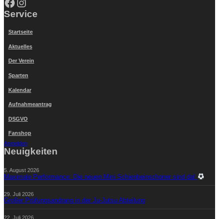
Facebook
Instagram
Service
Startseite
Aktuelles
Der Verein
Sparten
Kalendar
Aufnahmeantrag
DSGVO
Fanshop
Anmelden
Neuigkeiten
5. August 2026
Maximale Performance: Die neuen Mini Schienbeinschoner sind da!
29. Juli 2026
Großer Prüfungsandrang in der Ju-Jutsu Abteilung
22. Juli 2026