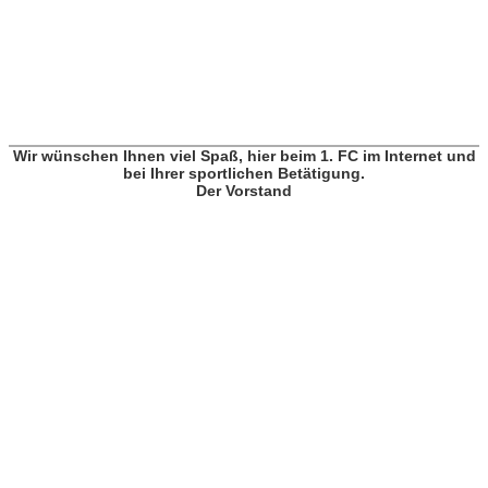
Es sind noch Plätze frei, gerne beim Vorstand melden.
Wir wünschen Ihnen viel Spaß, hier beim 1. FC im Internet und
bei Ihrer sportlichen Betätigung.
Der Vorstand