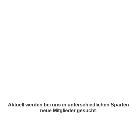
1. FC Brelingen 1961 e. V. • Josef Fischer, 1. Vorsitzender •
josef.fischer@1fcbrelingen.de • Im Amt seit 2024
Aktuell werden bei uns in unterschiedlichen Sparten
neue Mitglieder gesucht.