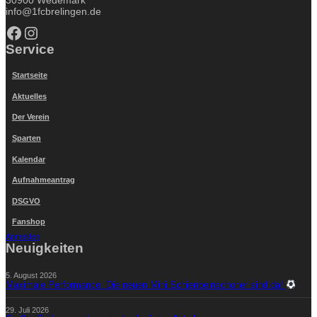
info@1fcbrelingen.de
Facebook
Instagram
Service
Startseite
Aktuelles
Der Verein
Sparten
Kalendar
Aufnahmeantrag
DSGVO
Fanshop
Anmelden
Neuigkeiten
5. August 2026
Maximale Performance: Die neuen Mini Schienbeinschoner sind da!
29. Juli 2026