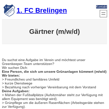
Zum
Kontakt
Inhalt
1. FC Brelingen
springen
Gärtner (m/w/d)
Du suchst eine Aufgabe im Verein und möchtest unser
Greenkeeper-Team unterstützen?
Wir suchen Dich:
Eine Person, die sich um unsere Grünanlagen kümmert (m/w/d)
Wir bieten:
> Freundliches und familiäres Umfeld
> kurze Dienstwege
> Bezahlung nach vorheriger Vereinbarung mit dem Vorstand
Deine Aufgaben:
> Mähen der Fußballplätze (Aufsitzmäher steht zur Verfügung mit
allem Equipment was benötigt wird).
> Grünpflege um die äußeren Rasenflächen (Arbeitsgeräte stehen
zur Verfügung).