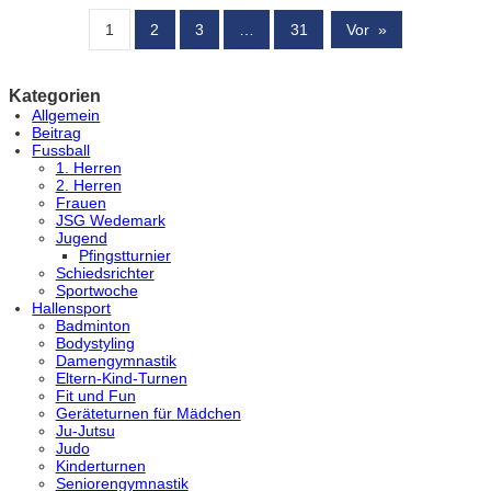
1
2
3
…
31
Vor
»
Kategorien
Allgemein
Beitrag
Fussball
1. Herren
2. Herren
Frauen
JSG Wedemark
Jugend
Pfingstturnier
Schiedsrichter
Sportwoche
Hallensport
Badminton
Bodystyling
Damengymnastik
Eltern-Kind-Turnen
Fit und Fun
Geräteturnen für Mädchen
Ju-Jutsu
Judo
Kinderturnen
Seniorengymnastik