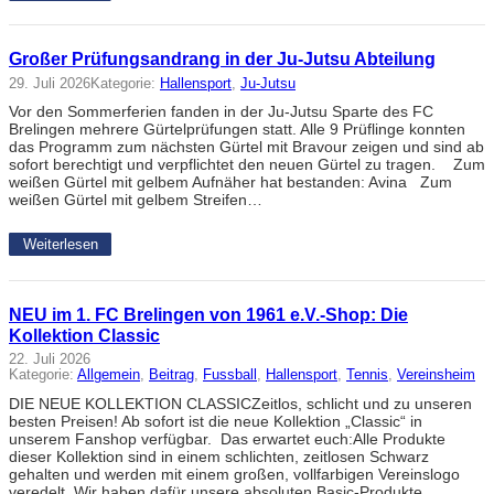
Großer Prüfungsandrang in der Ju-Jutsu Abteilung
29. Juli 2026
Kategorie:
Hallensport
, 
Ju-Jutsu
Vor den Sommerferien fanden in der Ju-Jutsu Sparte des FC
Brelingen mehrere Gürtelprüfungen statt. Alle 9 Prüflinge konnten
das Programm zum nächsten Gürtel mit Bravour zeigen und sind ab
sofort berechtigt und verpflichtet den neuen Gürtel zu tragen. Zum
weißen Gürtel mit gelbem Aufnäher hat bestanden: Avina Zum
weißen Gürtel mit gelbem Streifen…
Weiterlesen
NEU im 1. FC Brelingen von 1961 e.V.-Shop: Die
Kollektion Classic
22. Juli 2026
Kategorie:
Allgemein
, 
Beitrag
, 
Fussball
, 
Hallensport
, 
Tennis
, 
Vereinsheim
DIE NEUE KOLLEKTION CLASSICZeitlos, schlicht und zu unseren
besten Preisen! Ab sofort ist die neue Kollektion „Classic“ in
unserem Fanshop verfügbar. Das erwartet euch:Alle Produkte
dieser Kollektion sind in einem schlichten, zeitlosen Schwarz
gehalten und werden mit einem großen, vollfarbigen Vereinslogo
veredelt. Wir haben dafür unsere absoluten Basic-Produkte