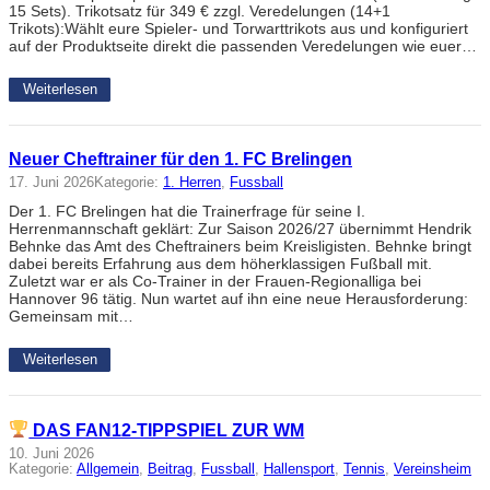
15 Sets). Trikotsatz für 349 € zzgl. Veredelungen (14+1
Trikots):Wählt eure Spieler- und Torwarttrikots aus und konfiguriert
auf der Produktseite direkt die passenden Veredelungen wie euer…
Weiterlesen
Neuer Cheftrainer für den 1. FC Brelingen
17. Juni 2026
Kategorie:
1. Herren
, 
Fussball
Der 1. FC Brelingen hat die Trainerfrage für seine I.
Herrenmannschaft geklärt: Zur Saison 2026/27 übernimmt Hendrik
Behnke das Amt des Cheftrainers beim Kreisligisten. Behnke bringt
dabei bereits Erfahrung aus dem höherklassigen Fußball mit.
Zuletzt war er als Co-Trainer in der Frauen-Regionalliga bei
Hannover 96 tätig. Nun wartet auf ihn eine neue Herausforderung:
Gemeinsam mit…
Weiterlesen
DAS FAN12-TIPPSPIEL ZUR WM
10. Juni 2026
Kategorie:
Allgemein
, 
Beitrag
, 
Fussball
, 
Hallensport
, 
Tennis
, 
Vereinsheim