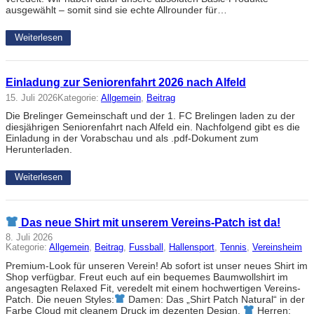
ausgewählt – somit sind sie echte Allrounder für…
Weiterlesen
Einladung zur Seniorenfahrt 2026 nach Alfeld
15. Juli 2026
Kategorie:
Allgemein
, 
Beitrag
Die Brelinger Gemeinschaft und der 1. FC Brelingen laden zu der
diesjährigen Seniorenfahrt nach Alfeld ein. Nachfolgend gibt es die
Einladung in der Vorabschau und als .pdf-Dokument zum
Herunterladen.
Weiterlesen
Das neue Shirt mit unserem Vereins-Patch ist da!
8. Juli 2026
Kategorie:
Allgemein
, 
Beitrag
, 
Fussball
, 
Hallensport
, 
Tennis
, 
Vereinsheim
Premium-Look für unseren Verein! Ab sofort ist unser neues Shirt im
Shop verfügbar. Freut euch auf ein bequemes Baumwollshirt im
angesagten Relaxed Fit, veredelt mit einem hochwertigen Vereins-
Patch. Die neuen Styles:
Damen: Das „Shirt Patch Natural“ in der
Farbe Cloud mit cleanem Druck im dezenten Design.
Herren: