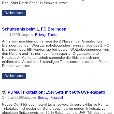
Das „Shirt Patch Edge“ in Schwarz sowie…
Weiterlesen
Schultennis beim 1. FC Brelingen
1. Juli 2026
Kategorie:
Beitrag
, 
Tennis
Am 2.Juni machten sich erneut die 2.Klassen der Grundschule
Brelingen auf den Weg zur naheliegenden Tennisanlage des 1. FC
Brelingen. Begrüßt wurden sie bei idealen Wetterbedingungen von
den Helfern und Trainern der Tennissparte. Organisator und
Headcoach Marko Leitschuh sammelte die Kids um sich und
erklärte den Ablauf der 3-stündigen Tennissessions auf den Plätzen.
Danach verteilten…
Weiterlesen
PUMA Trikotaktion: 15er Sets mit 60% UVP-Rabatt!
24. Juni 2026
Kategorie:
Beitrag
, 
Fussball
Neues Outfit für euer Team! Es ist soweit: Unsere exklusive Puma-
Trikotaktion ist gestartet! Sichert euch euren neuen Trikotsatz zum
absoluten Spitzenpreis mit 60 % Rabatt auf die UVP (Mindestmenge