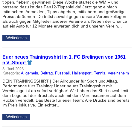
tippen, fiebern, gewinnen! Diese Woche startet die WM – und
passend dazu ist das Fan12-Tippspiel da! Jetzt ganz einfach
mitmachen: Anmelden, Tipps abgeben, mitfiebern und großartige
Preise abräumen. Du trittst sowohl gegen unsere Vereinskollegen
als auch gegen Mitglieder anderer Vereine an. Neben der Chance
auf ein Auto für 12 Monate erwarten dich und unseren Verein…
Weiterlesen
Euer neues Trainingsshirt im 1. FC Brelingen von 1961
e.V.-Shop!
3. Juni 2026
Kategorie:
Allgemein
, 
Beitrag
, 
Fussball
, 
Hallensport
, 
Tennis
, 
Vereinsheim
DEIN TRAININGSSHIRT | Der Allrounder für Sport und Alltag.
Performance fürs Training: Unser neues Trainingsshirt mit
Vereinslogo ist ab sofort verfügbar! Wir haben das Shirt sowohl mit
dem Logo auf der Brust als auch mit dem Vereinsnamen auf dem
Rücken veredelt. Das Beste für euer Team: Alle Drucke sind bereits
im Preis inklusive. Ein echter…
Weiterlesen