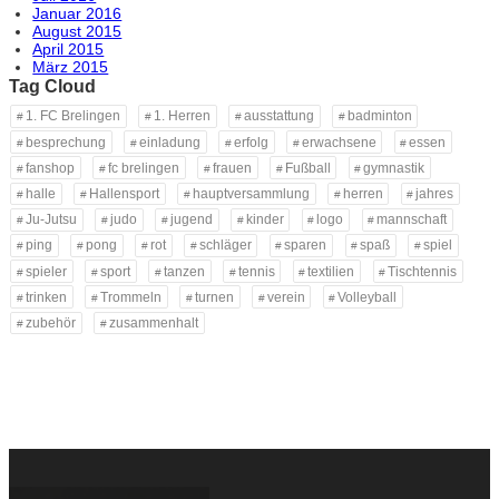
Januar 2016
August 2015
April 2015
März 2015
Tag Cloud
1. FC Brelingen
1. Herren
ausstattung
badminton
besprechung
einladung
erfolg
erwachsene
essen
fanshop
fc brelingen
frauen
Fußball
gymnastik
halle
Hallensport
hauptversammlung
herren
jahres
Ju-Jutsu
judo
jugend
kinder
logo
mannschaft
ping
pong
rot
schläger
sparen
spaß
spiel
spieler
sport
tanzen
tennis
textilien
Tischtennis
trinken
Trommeln
turnen
verein
Volleyball
zubehör
zusammenhalt