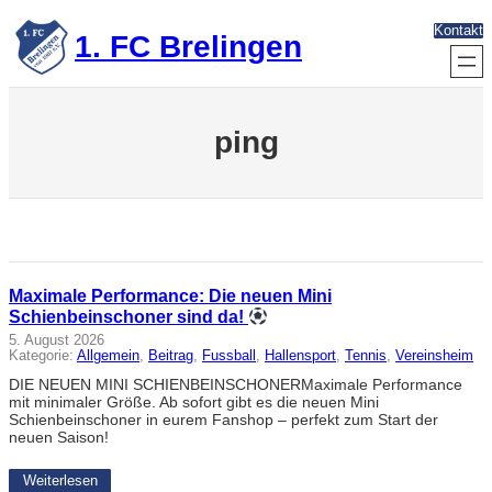
Zum
Kontakt
Inhalt
1. FC Brelingen
springen
ping
Maximale Performance: Die neuen Mini
Schienbeinschoner sind da!
5. August 2026
Kategorie:
Allgemein
, 
Beitrag
, 
Fussball
, 
Hallensport
, 
Tennis
, 
Vereinsheim
DIE NEUEN MINI SCHIENBEINSCHONERMaximale Performance
mit minimaler Größe. Ab sofort gibt es die neuen Mini
Schienbeinschoner in eurem Fanshop – perfekt zum Start der
neuen Saison!
Weiterlesen