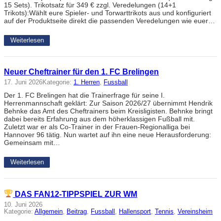
15 Sets). Trikotsatz für 349 € zzgl. Veredelungen (14+1
Trikots):Wählt eure Spieler- und Torwarttrikots aus und konfiguriert
auf der Produktseite direkt die passenden Veredelungen wie euer…
Weiterlesen
Neuer Cheftrainer für den 1. FC Brelingen
17. Juni 2026
Kategorie:
1. Herren
, 
Fussball
Der 1. FC Brelingen hat die Trainerfrage für seine I.
Herrenmannschaft geklärt: Zur Saison 2026/27 übernimmt Hendrik
Behnke das Amt des Cheftrainers beim Kreisligisten. Behnke bringt
dabei bereits Erfahrung aus dem höherklassigen Fußball mit.
Zuletzt war er als Co-Trainer in der Frauen-Regionalliga bei
Hannover 96 tätig. Nun wartet auf ihn eine neue Herausforderung:
Gemeinsam mit…
Weiterlesen
DAS FAN12-TIPPSPIEL ZUR WM
10. Juni 2026
Kategorie:
Allgemein
, 
Beitrag
, 
Fussball
, 
Hallensport
, 
Tennis
, 
Vereinsheim