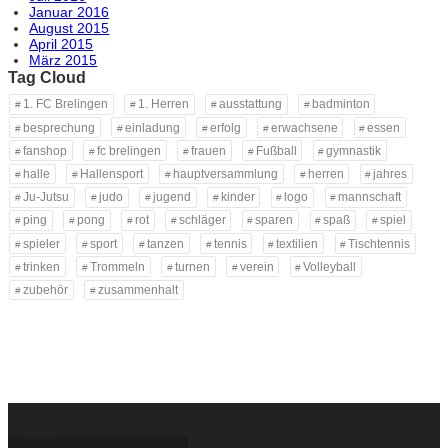
Januar 2016
August 2015
April 2015
März 2015
Tag Cloud
1. FC Brelingen
1. Herren
ausstattung
badminton
besprechung
einladung
erfolg
erwachsene
essen
fanshop
fc brelingen
frauen
Fußball
gymnastik
halle
Hallensport
hauptversammlung
herren
jahres
Ju-Jutsu
judo
jugend
kinder
logo
mannschaft
ping
pong
rot
schläger
sparen
spaß
spiel
spieler
sport
tanzen
tennis
textilien
Tischtennis
trinken
Trommeln
turnen
verein
Volleyball
zubehör
zusammenhalt