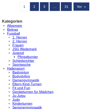
1
2
3
…
31
Vor
»
Kategorien
Allgemein
Beitrag
Fussball
1. Herren
2. Herren
Frauen
JSG Wedemark
Jugend
Pfingstturnier
Schiedsrichter
Sportwoche
Hallensport
Badminton
Bodystyling
Damengymnastik
Eltern-Kind-Turnen
Fit und Fun
Geräteturnen für Mädchen
Ju-Jutsu
Judo
Kinderturnen
Seniorengymnastik