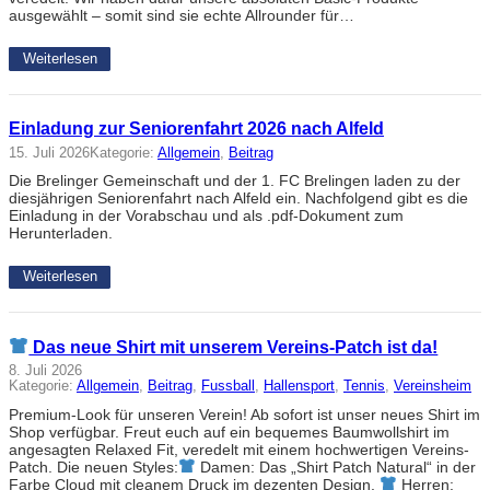
ausgewählt – somit sind sie echte Allrounder für…
Weiterlesen
Einladung zur Seniorenfahrt 2026 nach Alfeld
15. Juli 2026
Kategorie:
Allgemein
, 
Beitrag
Die Brelinger Gemeinschaft und der 1. FC Brelingen laden zu der
diesjährigen Seniorenfahrt nach Alfeld ein. Nachfolgend gibt es die
Einladung in der Vorabschau und als .pdf-Dokument zum
Herunterladen.
Weiterlesen
Das neue Shirt mit unserem Vereins-Patch ist da!
8. Juli 2026
Kategorie:
Allgemein
, 
Beitrag
, 
Fussball
, 
Hallensport
, 
Tennis
, 
Vereinsheim
Premium-Look für unseren Verein! Ab sofort ist unser neues Shirt im
Shop verfügbar. Freut euch auf ein bequemes Baumwollshirt im
angesagten Relaxed Fit, veredelt mit einem hochwertigen Vereins-
Patch. Die neuen Styles:
Damen: Das „Shirt Patch Natural“ in der
Farbe Cloud mit cleanem Druck im dezenten Design.
Herren: