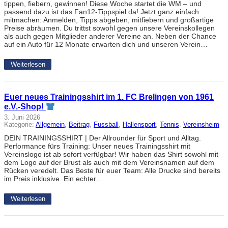
tippen, fiebern, gewinnen! Diese Woche startet die WM – und
passend dazu ist das Fan12-Tippspiel da! Jetzt ganz einfach
mitmachen: Anmelden, Tipps abgeben, mitfiebern und großartige
Preise abräumen. Du trittst sowohl gegen unsere Vereinskollegen
als auch gegen Mitglieder anderer Vereine an. Neben der Chance
auf ein Auto für 12 Monate erwarten dich und unseren Verein…
Weiterlesen
Euer neues Trainingsshirt im 1. FC Brelingen von 1961
e.V.-Shop!
3. Juni 2026
Kategorie:
Allgemein
, 
Beitrag
, 
Fussball
, 
Hallensport
, 
Tennis
, 
Vereinsheim
DEIN TRAININGSSHIRT | Der Allrounder für Sport und Alltag.
Performance fürs Training: Unser neues Trainingsshirt mit
Vereinslogo ist ab sofort verfügbar! Wir haben das Shirt sowohl mit
dem Logo auf der Brust als auch mit dem Vereinsnamen auf dem
Rücken veredelt. Das Beste für euer Team: Alle Drucke sind bereits
im Preis inklusive. Ein echter…
Weiterlesen