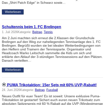
Das „Shirt Patch Edge“ in Schwarz sowie…
Weiterlesen
Schultennis beim 1. FC Brelingen
1. Juli 2026
Kategorie:
Beitrag
, 
Tennis
Am 2.Juni machten sich erneut die 2.Klassen der Grundschule
Brelingen auf den Weg zur naheliegenden Tennisanlage des 1. FC
Brelingen. Begrüßt wurden sie bei idealen Wetterbedingungen von
den Helfern und Trainern der Tennissparte. Organisator und
Headcoach Marko Leitschuh sammelte die Kids um sich und
erklärte den Ablauf der 3-stündigen Tennissessions auf den Plätzen.
Danach verteilten…
Weiterlesen
PUMA Trikotaktion: 15er Sets mit 60% UVP-Rabatt!
24. Juni 2026
Kategorie:
Beitrag
, 
Fussball
Neues Outfit für euer Team! Es ist soweit: Unsere exklusive Puma-
Trikotaktion ist gestartet! Sichert euch euren neuen Trikotsatz zum
absoluten Spitzenpreis mit 60 % Rabatt auf die UVP (Mindestmenge