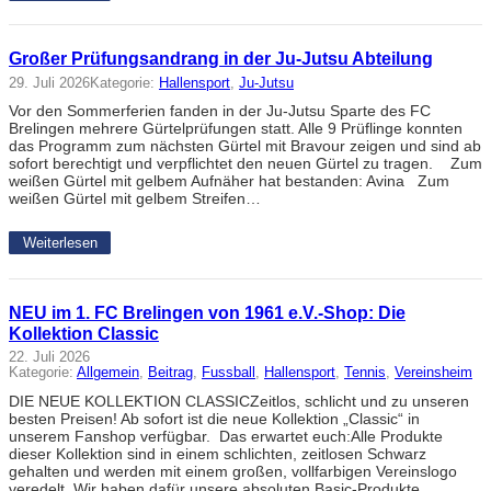
Großer Prüfungsandrang in der Ju-Jutsu Abteilung
29. Juli 2026
Kategorie:
Hallensport
, 
Ju-Jutsu
Vor den Sommerferien fanden in der Ju-Jutsu Sparte des FC
Brelingen mehrere Gürtelprüfungen statt. Alle 9 Prüflinge konnten
das Programm zum nächsten Gürtel mit Bravour zeigen und sind ab
sofort berechtigt und verpflichtet den neuen Gürtel zu tragen. Zum
weißen Gürtel mit gelbem Aufnäher hat bestanden: Avina Zum
weißen Gürtel mit gelbem Streifen…
Weiterlesen
NEU im 1. FC Brelingen von 1961 e.V.-Shop: Die
Kollektion Classic
22. Juli 2026
Kategorie:
Allgemein
, 
Beitrag
, 
Fussball
, 
Hallensport
, 
Tennis
, 
Vereinsheim
DIE NEUE KOLLEKTION CLASSICZeitlos, schlicht und zu unseren
besten Preisen! Ab sofort ist die neue Kollektion „Classic“ in
unserem Fanshop verfügbar. Das erwartet euch:Alle Produkte
dieser Kollektion sind in einem schlichten, zeitlosen Schwarz
gehalten und werden mit einem großen, vollfarbigen Vereinslogo
veredelt. Wir haben dafür unsere absoluten Basic-Produkte