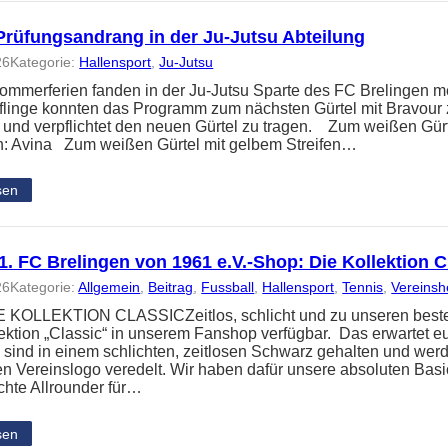
Prüfungsandrang in der Ju-Jutsu Abteilung
26
Kategorie:
Hallensport
, 
Ju-Jutsu
ommerferien fanden in der Ju-Jutsu Sparte des FC Brelingen me
üflinge konnten das Programm zum nächsten Gürtel mit Bravour 
t und verpflichtet den neuen Gürtel zu tragen. Zum weißen Gür
: Avina Zum weißen Gürtel mit gelbem Streifen…
sen
. FC Brelingen von 1961 e.V.-Shop: Die Kollektion C
26
Kategorie:
Allgemein
, 
Beitrag
, 
Fussball
, 
Hallensport
, 
Tennis
, 
Vereins
KOLLEKTION CLASSICZeitlos, schlicht und zu unseren besten P
ektion „Classic“ in unserem Fanshop verfügbar. Das erwartet e
n sind in einem schlichten, zeitlosen Schwarz gehalten und wer
gen Vereinslogo veredelt. Wir haben dafür unsere absoluten Bas
echte Allrounder für…
sen