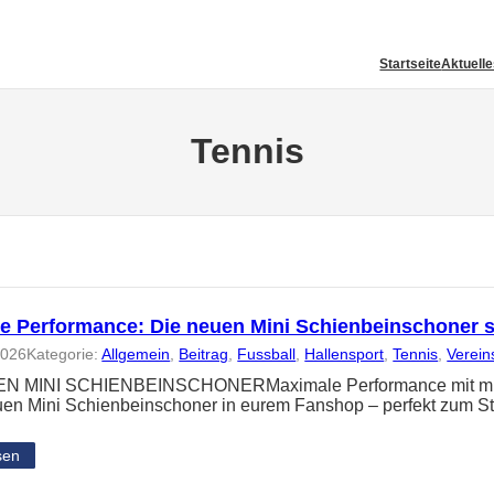
Startseite
Aktuell
Tennis
e Performance: Die neuen Mini Schienbeinschoner 
2026
Kategorie:
Allgemein
, 
Beitrag
, 
Fussball
, 
Hallensport
, 
Tennis
, 
Verein
N MINI SCHIENBEINSCHONERMaximale Performance mit minima
uen Mini Schienbeinschoner in eurem Fanshop – perfekt zum St
sen