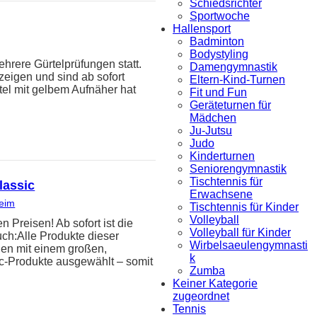
Schiedsrichter
Sportwoche
Hallensport
Badminton
Bodystyling
hrere Gürtelprüfungen statt.
Damengymnastik
zeigen und sind ab sofort
Eltern-Kind-Turnen
tel mit gelbem Aufnäher hat
Fit und Fun
Geräteturnen für
Mädchen
Ju-Jutsu
Judo
Kinderturnen
Seniorengymnastik
Tischtennis für
lassic
Erwachsene
heim
Tischtennis für Kinder
Volleyball
reisen! Ab sofort ist die
Volleyball für Kinder
uch:Alle Produkte dieser
Wirbelsaeulengymnasti
den mit einem großen,
k
ic-Produkte ausgewählt – somit
Zumba
Keiner Kategorie
zugeordnet
Tennis