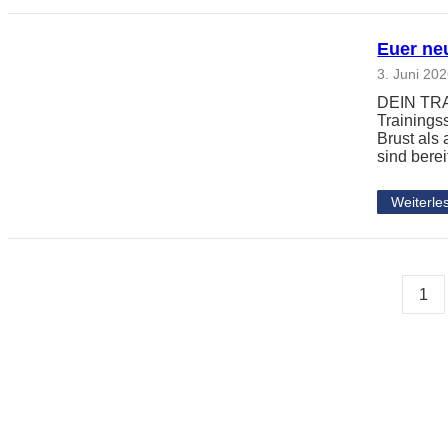
Euer neu
3. Juni 20
DEIN TRAI
Trainingss
Brust als
sind berei
Weiterle
1