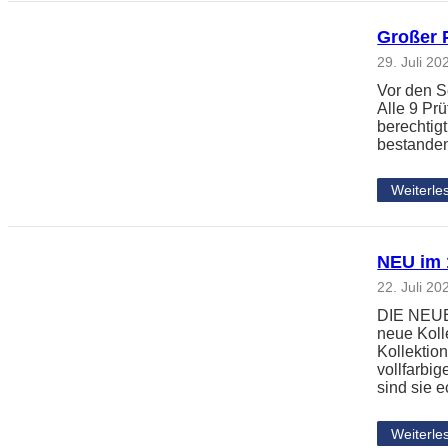
Großer 
29. Juli 20
Vor den S
Alle 9 Pr
berechtig
bestanden
Weiterle
NEU im 1
22. Juli 20
DIE NEUE 
neue Koll
Kollektio
vollfarbi
sind sie 
Weiterle