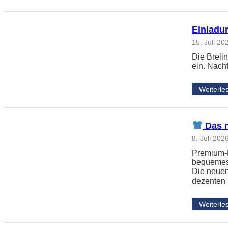
Einladun
15. Juli 20
Die Breli
ein. Nach
Weiterle
Das n
8. Juli 202
Premium-L
bequemes 
Die neuen
dezenten
Weiterle