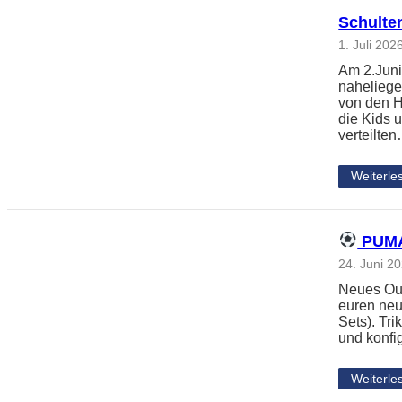
Schulte
1. Juli 202
Am 2.Juni
naheliege
von den H
die Kids 
verteilte
Weiterle
PUMA 
24. Juni 2
Neues Outf
euren neu
Sets). Tri
und konfi
Weiterle