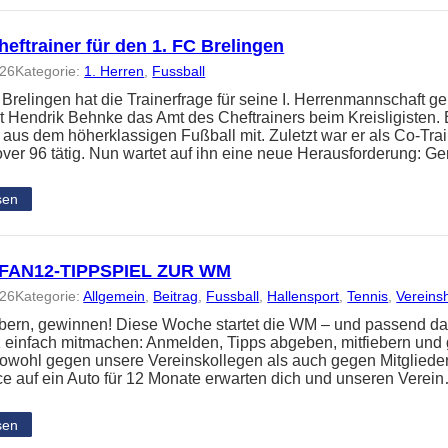
eftrainer für den 1. FC Brelingen
026
Kategorie:
1. Herren
, 
Fussball
 Brelingen hat die Trainerfrage für seine I. Herrenmannschaft ge
 Hendrik Behnke das Amt des Cheftrainers beim Kreisligisten. 
 aus dem höherklassigen Fußball mit. Zuletzt war er als Co-Tra
ver 96 tätig. Nun wartet auf ihn eine neue Herausforderung: 
sen
FAN12-TIPPSPIEL ZUR WM
026
Kategorie:
Allgemein
, 
Beitrag
, 
Fussball
, 
Hallensport
, 
Tennis
, 
Vereins
iebern, gewinnen! Diese Woche startet die WM – und passend da
z einfach mitmachen: Anmelden, Tipps abgeben, mitfiebern und
t sowohl gegen unsere Vereinskollegen als auch gegen Mitglied
e auf ein Auto für 12 Monate erwarten dich und unseren Verei
sen