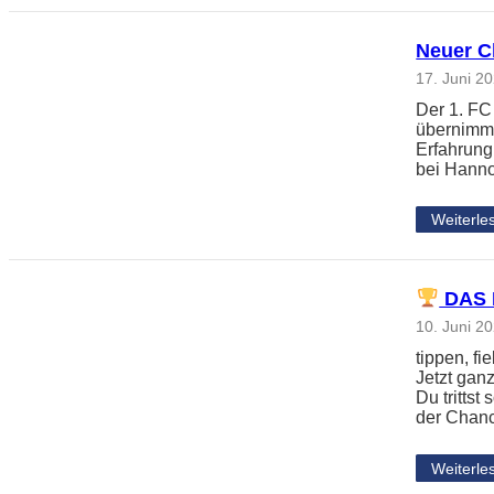
Neuer Ch
17. Juni 2
Der 1. FC
übernimmt
Erfahrung
bei Hanno
Weiterle
DAS 
10. Juni 2
tippen, f
Jetzt gan
Du tritts
der Chanc
Weiterle