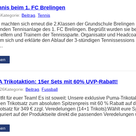
nnis beim 1. FC Brelingen
6
Kategorie:
Beitrag
, 
Tennis
 machten sich erneut die 2.Klassen der Grundschule Brelingen
nden Tennisanlage des 1. FC Brelingen. Begrüßt wurden sie b
elfern und Trainern der Tennissparte. Organisator und Headc
um sich und erklärte den Ablauf der 3-stündigen Tennissessions
n…
sen
Trikotaktion: 15er Sets mit 60% UVP-Rabatt!
026
Kategorie:
Beitrag
, 
Fussball
it für euer Team! Es ist soweit: Unsere exklusive Puma-Trikotakt
en Trikotsatz zum absoluten Spitzenpreis mit 60 % Rabatt auf
kotsatz für 349 € zzgl. Veredelungen (14+1 Trikots):Wählt eure S
guriert auf der Produktseite direkt die passenden Veredelunge
sen