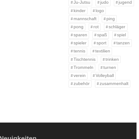
Ju-Jutsu
judo
jugend
kinder
logo
mannschaft
ping
pong
rot
schläger
sparen
spaß
spiel
spieler
sport
tanzen
tennis
textilien
Tischtennis
trinken
Trommeln
turnen
verein
Volleyball
zubehör
zusammenhalt
Neuigkeiten