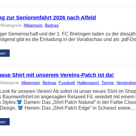
g zur Seniorenfahrt 2026 nach Alfeld
26
Kategorie:
Allgemein
, 
Beitrag
nger Gemeinschaft und der 1. FC Brelingen laden zu der diesjäh
folgend gibt es die Einladung in der Vorabschau und als .pdf-
sen
eue Shirt mit unserem Vereins-Patch ist da!
6
Kategorie:
Allgemein
, 
Beitrag
, 
Fussball
, 
Hallensport
, 
Tennis
, 
Vereinshe
ook für unseren Verein! Ab sofort ist unser neues Shirt im Shop
Baumwollshirt im angesagten Relaxed Fit, veredelt mit einem 
 Styles:
Damen: Das „Shirt Patch Natural“ in der Farbe Clou
 Design.
Herren: Das „Shirt Patch Edge“ in Schwarz sowie…
sen