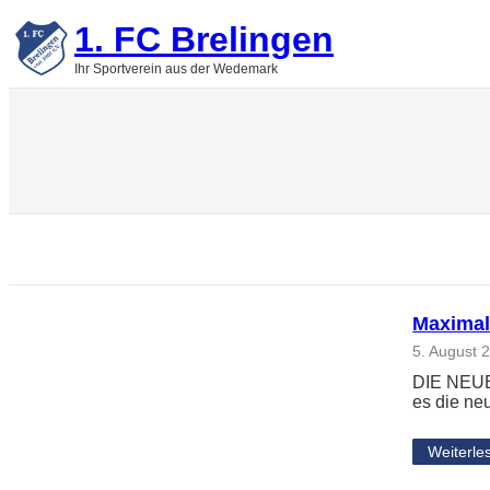
Zum
1. FC Brelingen
Inhalt
springen
Ihr Sportverein aus der Wedemark
Maximal
5. August 
DIE NEUE
es die ne
Weiterle