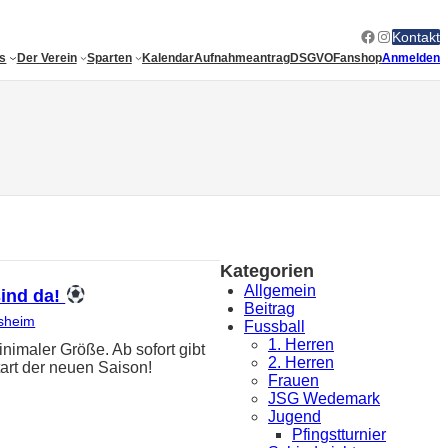
Facebook
Instagram
Kontakt
es
Der Verein
Sparten
Kalendar
Aufnahmeantrag
DSGVO
Fanshop
Anmelden
Kategorien
Allgemein
sind da!
Beitrag
sheim
Fussball
1. Herren
ler Größe. Ab sofort gibt
2. Herren
art der neuen Saison!
Frauen
JSG Wedemark
Jugend
Pfingstturnier