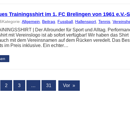
es Trainingsshirt im 1. FC Brelingen von 1961 e.V.
26
Kategorie:
Allgemein
, 
Beitrag
, 
Fussball
, 
Hallensport
, 
Tennis
, 
Vereinsh
NINGSSHIRT | Der Allrounder für Sport und Alltag. Performanc
hirt mit Vereinslogo ist ab sofort verfügbar! Wir haben das Shir
 auch mit dem Vereinsnamen auf dem Rücken veredelt. Das Best
ts im Preis inklusive. Ein echter…
sen
2
3
…
31
Vor
»