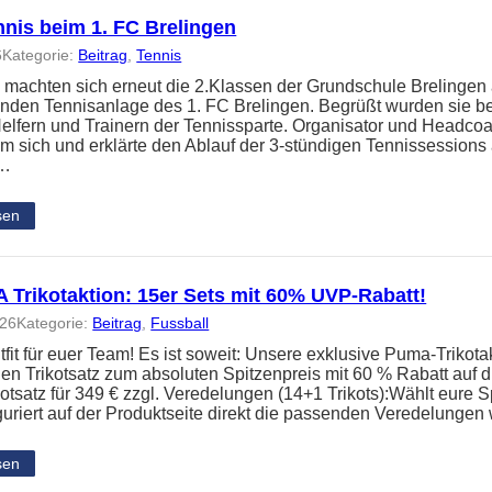
nnis beim 1. FC Brelingen
6
Kategorie:
Beitrag
, 
Tennis
 machten sich erneut die 2.Klassen der Grundschule Brelingen
nden Tennisanlage des 1. FC Brelingen. Begrüßt wurden sie b
elfern und Trainern der Tennissparte. Organisator und Headc
um sich und erklärte den Ablauf der 3-stündigen Tennissessions
n…
sen
Trikotaktion: 15er Sets mit 60% UVP-Rabatt!
026
Kategorie:
Beitrag
, 
Fussball
it für euer Team! Es ist soweit: Unsere exklusive Puma-Trikotakt
en Trikotsatz zum absoluten Spitzenpreis mit 60 % Rabatt auf
kotsatz für 349 € zzgl. Veredelungen (14+1 Trikots):Wählt eure S
guriert auf der Produktseite direkt die passenden Veredelunge
sen