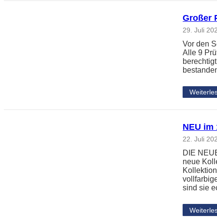
Großer 
29. Juli 20
Vor den S
Alle 9 Pr
berechtig
bestanden
Weiterle
NEU im 1
22. Juli 20
DIE NEUE 
neue Koll
Kollektio
vollfarbi
sind sie 
Weiterle