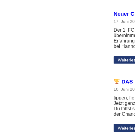
Neuer Ch
17. Juni 2
Der 1. FC
übernimmt
Erfahrung
bei Hanno
Weiterle
DAS 
10. Juni 2
tippen, f
Jetzt gan
Du tritts
der Chanc
Weiterle