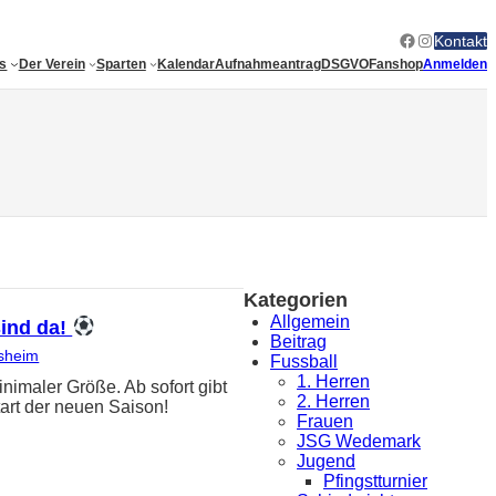
Facebook
Instagram
Kontakt
es
Der Verein
Sparten
Kalendar
Aufnahmeantrag
DSGVO
Fanshop
Anmelden
Kategorien
Allgemein
sind da!
Beitrag
sheim
Fussball
1. Herren
ler Größe. Ab sofort gibt
2. Herren
art der neuen Saison!
Frauen
JSG Wedemark
Jugend
Pfingstturnier