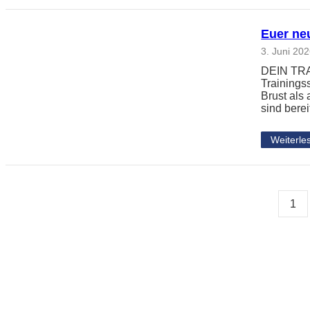
Euer neu
3. Juni 20
DEIN TRAI
Trainingss
Brust als
sind berei
Weiterle
1