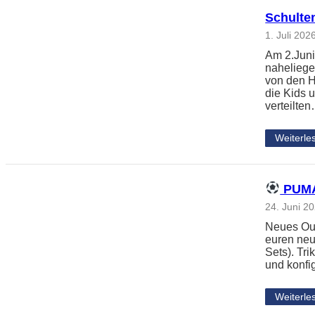
Schulte
1. Juli 202
Am 2.Juni
naheliege
von den H
die Kids 
verteilte
Weiterle
PUMA 
24. Juni 2
Neues Outf
euren neu
Sets). Tri
und konfi
Weiterle