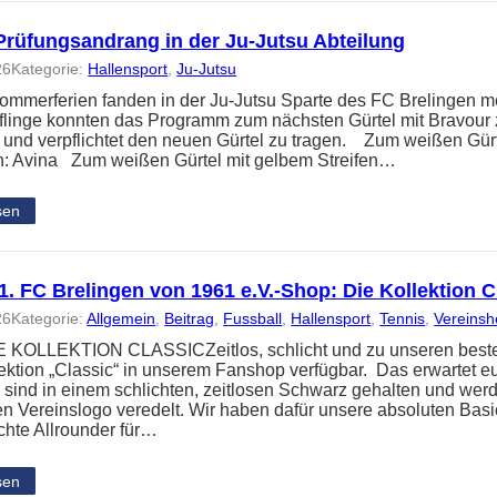
Prüfungsandrang in der Ju-Jutsu Abteilung
26
Kategorie:
Hallensport
, 
Ju-Jutsu
ommerferien fanden in der Ju-Jutsu Sparte des FC Brelingen me
üflinge konnten das Programm zum nächsten Gürtel mit Bravour 
t und verpflichtet den neuen Gürtel zu tragen. Zum weißen Gür
: Avina Zum weißen Gürtel mit gelbem Streifen…
sen
. FC Brelingen von 1961 e.V.-Shop: Die Kollektion C
26
Kategorie:
Allgemein
, 
Beitrag
, 
Fussball
, 
Hallensport
, 
Tennis
, 
Vereins
KOLLEKTION CLASSICZeitlos, schlicht und zu unseren besten P
ektion „Classic“ in unserem Fanshop verfügbar. Das erwartet e
n sind in einem schlichten, zeitlosen Schwarz gehalten und wer
gen Vereinslogo veredelt. Wir haben dafür unsere absoluten Bas
echte Allrounder für…
sen