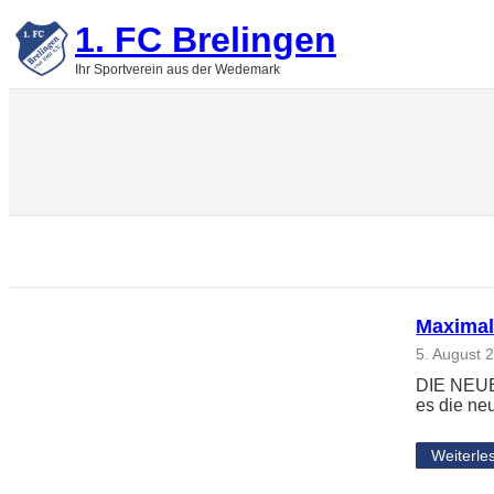
Zum
1. FC Brelingen
Inhalt
springen
Ihr Sportverein aus der Wedemark
Maximal
5. August 
DIE NEUE
es die ne
Weiterle