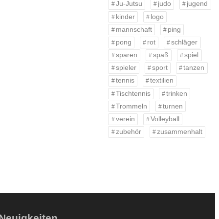
Ju-Jutsu
judo
jugend
kinder
logo
mannschaft
ping
pong
rot
schläger
sparen
spaß
spiel
spieler
sport
tanzen
tennis
textilien
Tischtennis
trinken
Trommeln
turnen
verein
Volleyball
zubehör
zusammenhalt
Neuigkeiten