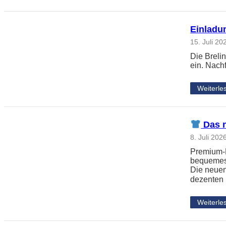
Einladun
15. Juli 20
Die Breli
ein. Nach
Weiterle
Das n
8. Juli 202
Premium-L
bequemes 
Die neuen
dezenten
Weiterle