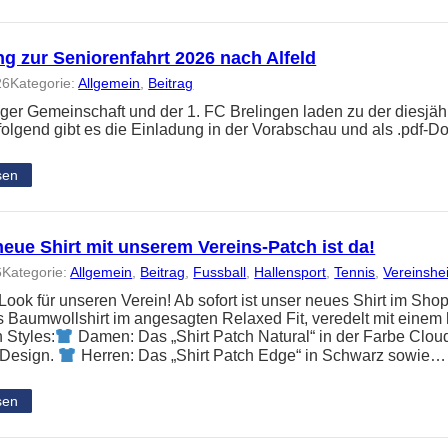
g zur Seniorenfahrt 2026 nach Alfeld
26
Kategorie:
Allgemein
, 
Beitrag
nger Gemeinschaft und der 1. FC Brelingen laden zu der diesjäh
folgend gibt es die Einladung in der Vorabschau und als .pdf-
sen
eue Shirt mit unserem Vereins-Patch ist da!
6
Kategorie:
Allgemein
, 
Beitrag
, 
Fussball
, 
Hallensport
, 
Tennis
, 
Vereinshe
ook für unseren Verein! Ab sofort ist unser neues Shirt im Shop
Baumwollshirt im angesagten Relaxed Fit, veredelt mit einem 
 Styles:
Damen: Das „Shirt Patch Natural“ in der Farbe Clou
 Design.
Herren: Das „Shirt Patch Edge“ in Schwarz sowie…
sen