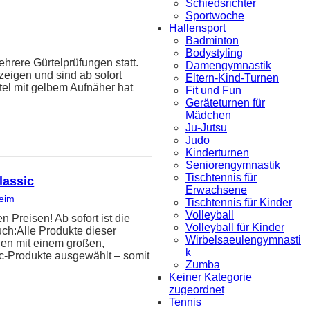
Schiedsrichter
Sportwoche
Hallensport
Badminton
Bodystyling
hrere Gürtelprüfungen statt.
Damengymnastik
zeigen und sind ab sofort
Eltern-Kind-Turnen
tel mit gelbem Aufnäher hat
Fit und Fun
Geräteturnen für
Mädchen
Ju-Jutsu
Judo
Kinderturnen
Seniorengymnastik
Tischtennis für
lassic
Erwachsene
heim
Tischtennis für Kinder
Volleyball
reisen! Ab sofort ist die
Volleyball für Kinder
uch:Alle Produkte dieser
Wirbelsaeulengymnasti
den mit einem großen,
k
ic-Produkte ausgewählt – somit
Zumba
Keiner Kategorie
zugeordnet
Tennis