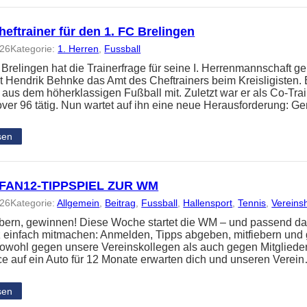
eftrainer für den 1. FC Brelingen
026
Kategorie:
1. Herren
, 
Fussball
 Brelingen hat die Trainerfrage für seine I. Herrenmannschaft ge
 Hendrik Behnke das Amt des Cheftrainers beim Kreisligisten. 
 aus dem höherklassigen Fußball mit. Zuletzt war er als Co-Tra
ver 96 tätig. Nun wartet auf ihn eine neue Herausforderung: 
sen
FAN12-TIPPSPIEL ZUR WM
026
Kategorie:
Allgemein
, 
Beitrag
, 
Fussball
, 
Hallensport
, 
Tennis
, 
Vereins
iebern, gewinnen! Diese Woche startet die WM – und passend da
z einfach mitmachen: Anmelden, Tipps abgeben, mitfiebern und
t sowohl gegen unsere Vereinskollegen als auch gegen Mitglied
e auf ein Auto für 12 Monate erwarten dich und unseren Verei
sen