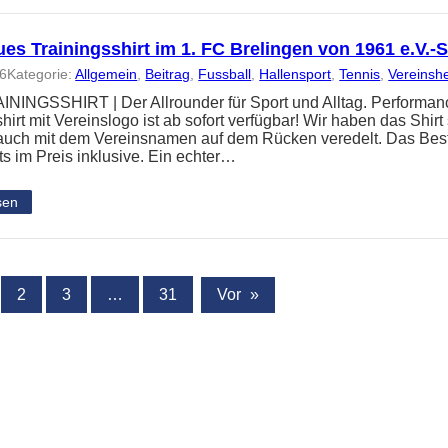
es Trainingsshirt im 1. FC Brelingen von 1961 e.V.
26
Kategorie:
Allgemein
, 
Beitrag
, 
Fussball
, 
Hallensport
, 
Tennis
, 
Vereinsh
NINGSSHIRT | Der Allrounder für Sport und Alltag. Performanc
hirt mit Vereinslogo ist ab sofort verfügbar! Wir haben das Shir
 auch mit dem Vereinsnamen auf dem Rücken veredelt. Das Best
ts im Preis inklusive. Ein echter…
sen
2
3
…
31
Vor
»