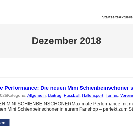
Startseite
Aktuell
Dezember 2018
e Performance: Die neuen Mini Schienbeinschoner 
2026
Kategorie:
Allgemein
, 
Beitrag
, 
Fussball
, 
Hallensport
, 
Tennis
, 
Verein
N MINI SCHIENBEINSCHONERMaximale Performance mit minima
uen Mini Schienbeinschoner in eurem Fanshop – perfekt zum St
sen