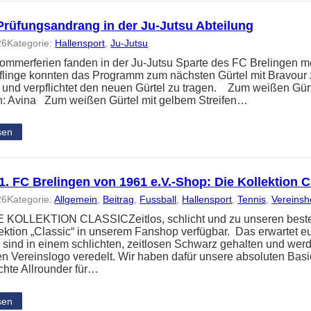
Prüfungsandrang in der Ju-Jutsu Abteilung
26
Kategorie:
Hallensport
, 
Ju-Jutsu
ommerferien fanden in der Ju-Jutsu Sparte des FC Brelingen me
üflinge konnten das Programm zum nächsten Gürtel mit Bravour 
t und verpflichtet den neuen Gürtel zu tragen. Zum weißen Gür
: Avina Zum weißen Gürtel mit gelbem Streifen…
sen
. FC Brelingen von 1961 e.V.-Shop: Die Kollektion C
26
Kategorie:
Allgemein
, 
Beitrag
, 
Fussball
, 
Hallensport
, 
Tennis
, 
Vereins
KOLLEKTION CLASSICZeitlos, schlicht und zu unseren besten P
ektion „Classic“ in unserem Fanshop verfügbar. Das erwartet e
n sind in einem schlichten, zeitlosen Schwarz gehalten und wer
gen Vereinslogo veredelt. Wir haben dafür unsere absoluten Bas
echte Allrounder für…
sen