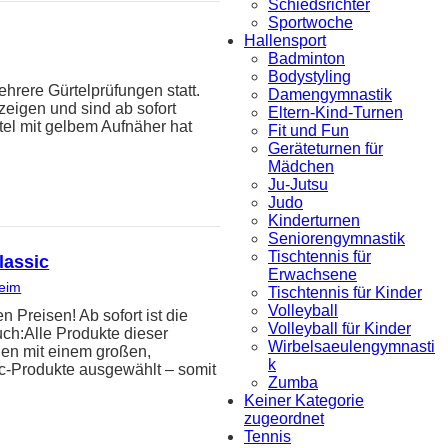
Schiedsrichter
Sportwoche
Hallensport
Badminton
Bodystyling
hrere Gürtelprüfungen statt.
Damengymnastik
zeigen und sind ab sofort
Eltern-Kind-Turnen
tel mit gelbem Aufnäher hat
Fit und Fun
Geräteturnen für
Mädchen
Ju-Jutsu
Judo
Kinderturnen
Seniorengymnastik
Tischtennis für
lassic
Erwachsene
heim
Tischtennis für Kinder
Volleyball
reisen! Ab sofort ist die
Volleyball für Kinder
uch:Alle Produkte dieser
Wirbelsaeulengymnasti
den mit einem großen,
k
ic-Produkte ausgewählt – somit
Zumba
Keiner Kategorie
zugeordnet
Tennis