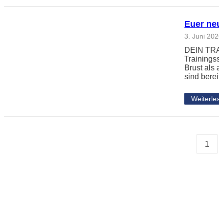
Euer neu
3. Juni 20
DEIN TRAI
Trainingss
Brust als
sind berei
Weiterle
1