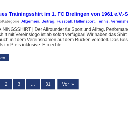
es Trainingsshirt im 1. FC Brelingen von 1961 e.V.
26
Kategorie:
Allgemein
, 
Beitrag
, 
Fussball
, 
Hallensport
, 
Tennis
, 
Vereinsh
NINGSSHIRT | Der Allrounder für Sport und Alltag. Performanc
hirt mit Vereinslogo ist ab sofort verfügbar! Wir haben das Shir
 auch mit dem Vereinsnamen auf dem Rücken veredelt. Das Best
ts im Preis inklusive. Ein echter…
sen
2
3
…
31
Vor
»