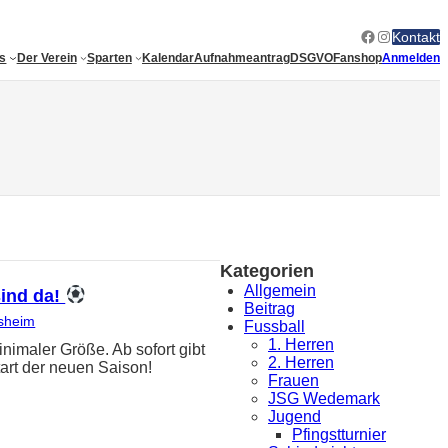
Facebook
Instagram
Kontakt
es
Der Verein
Sparten
Kalendar
Aufnahmeantrag
DSGVO
Fanshop
Anmelden
Kategorien
Allgemein
sind da!
Beitrag
sheim
Fussball
1. Herren
ler Größe. Ab sofort gibt
2. Herren
art der neuen Saison!
Frauen
JSG Wedemark
Jugend
Pfingstturnier