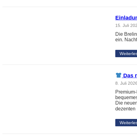
Einladun
15. Juli 20
Die Breli
ein. Nach
Weiterle
Das n
8. Juli 202
Premium-L
bequemes 
Die neuen
dezenten
Weiterle