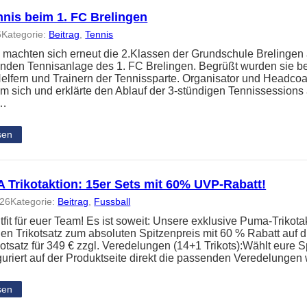
nnis beim 1. FC Brelingen
6
Kategorie:
Beitrag
, 
Tennis
 machten sich erneut die 2.Klassen der Grundschule Brelingen
nden Tennisanlage des 1. FC Brelingen. Begrüßt wurden sie b
elfern und Trainern der Tennissparte. Organisator und Headc
um sich und erklärte den Ablauf der 3-stündigen Tennissessions
n…
sen
Trikotaktion: 15er Sets mit 60% UVP-Rabatt!
026
Kategorie:
Beitrag
, 
Fussball
it für euer Team! Es ist soweit: Unsere exklusive Puma-Trikotakt
en Trikotsatz zum absoluten Spitzenpreis mit 60 % Rabatt auf
kotsatz für 349 € zzgl. Veredelungen (14+1 Trikots):Wählt eure S
guriert auf der Produktseite direkt die passenden Veredelunge
sen