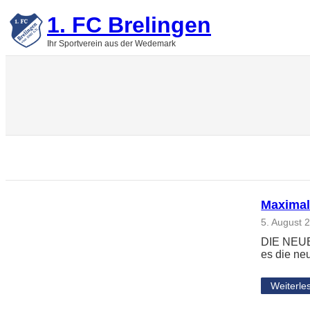
Zum
1. FC Brelingen
Inhalt
springen
Ihr Sportverein aus der Wedemark
Maximal
5. August 
DIE NEUE
es die ne
Weiterle