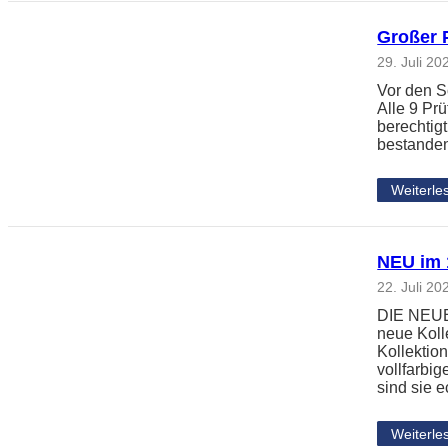
Großer 
29. Juli 20
Vor den S
Alle 9 Pr
berechtig
bestanden
Weiterle
NEU im 1
22. Juli 20
DIE NEUE 
neue Koll
Kollektio
vollfarbi
sind sie 
Weiterle