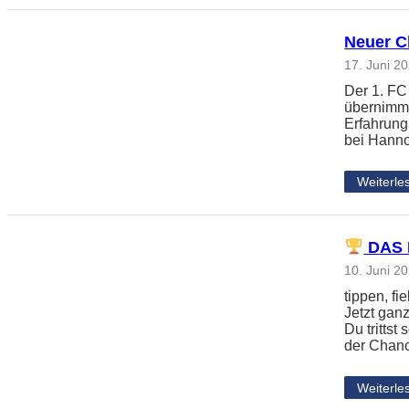
Neuer Ch
17. Juni 2
Der 1. FC
übernimmt
Erfahrung
bei Hanno
Weiterle
DAS 
10. Juni 2
tippen, f
Jetzt gan
Du tritts
der Chanc
Weiterle