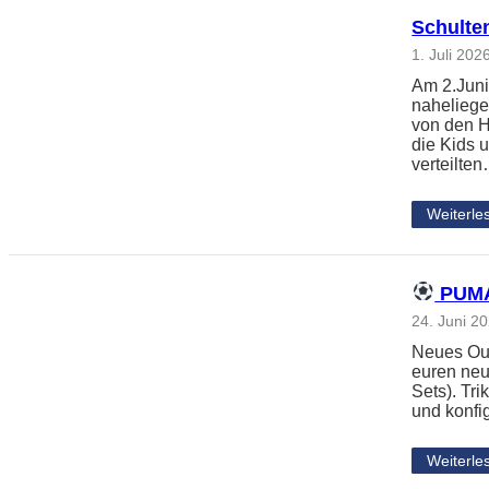
Schulte
1. Juli 202
Am 2.Juni
naheliege
von den H
die Kids 
verteilte
Weiterle
PUMA 
24. Juni 2
Neues Outf
euren neu
Sets). Tri
und konfi
Weiterle