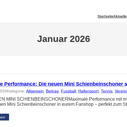
Startseite
Aktuell
Januar 2026
e Performance: Die neuen Mini Schienbeinschoner 
2026
Kategorie:
Allgemein
, 
Beitrag
, 
Fussball
, 
Hallensport
, 
Tennis
, 
Verein
N MINI SCHIENBEINSCHONERMaximale Performance mit minima
uen Mini Schienbeinschoner in eurem Fanshop – perfekt zum St
sen