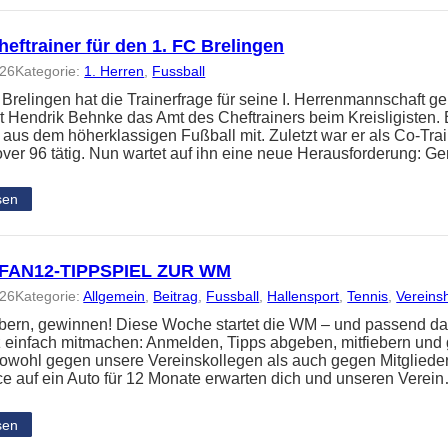
eftrainer für den 1. FC Brelingen
026
Kategorie:
1. Herren
, 
Fussball
 Brelingen hat die Trainerfrage für seine I. Herrenmannschaft ge
 Hendrik Behnke das Amt des Cheftrainers beim Kreisligisten. 
 aus dem höherklassigen Fußball mit. Zuletzt war er als Co-Tra
ver 96 tätig. Nun wartet auf ihn eine neue Herausforderung: 
sen
FAN12-TIPPSPIEL ZUR WM
026
Kategorie:
Allgemein
, 
Beitrag
, 
Fussball
, 
Hallensport
, 
Tennis
, 
Vereins
iebern, gewinnen! Diese Woche startet die WM – und passend da
z einfach mitmachen: Anmelden, Tipps abgeben, mitfiebern und
t sowohl gegen unsere Vereinskollegen als auch gegen Mitglied
e auf ein Auto für 12 Monate erwarten dich und unseren Verei
sen