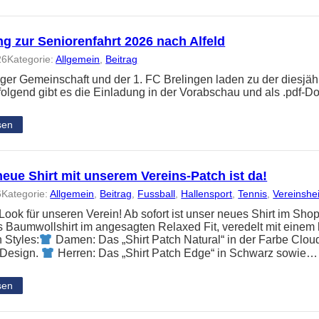
g zur Seniorenfahrt 2026 nach Alfeld
26
Kategorie:
Allgemein
, 
Beitrag
nger Gemeinschaft und der 1. FC Brelingen laden zu der diesjäh
folgend gibt es die Einladung in der Vorabschau und als .pdf-
sen
eue Shirt mit unserem Vereins-Patch ist da!
6
Kategorie:
Allgemein
, 
Beitrag
, 
Fussball
, 
Hallensport
, 
Tennis
, 
Vereinshe
ook für unseren Verein! Ab sofort ist unser neues Shirt im Shop
Baumwollshirt im angesagten Relaxed Fit, veredelt mit einem 
 Styles:
Damen: Das „Shirt Patch Natural“ in der Farbe Clou
 Design.
Herren: Das „Shirt Patch Edge“ in Schwarz sowie…
sen