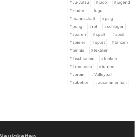
Ju-Jutsu
judo
jugend
kinder
logo
mannschaft
ping
pong
rot
schläger
sparen
spaß
spiel
spieler
sport
tanzen
tennis
textilien
Tischtennis
trinken
Trommeln
turnen
verein
Volleyball
zubehör
zusammenhalt
Neuigkeiten