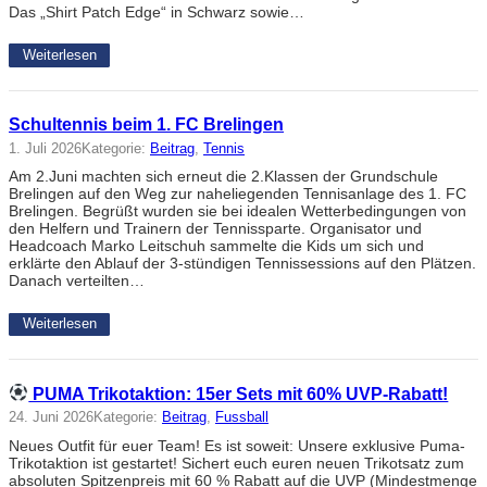
Das „Shirt Patch Edge“ in Schwarz sowie…
Weiterlesen
Schultennis beim 1. FC Brelingen
1. Juli 2026
Kategorie:
Beitrag
, 
Tennis
Am 2.Juni machten sich erneut die 2.Klassen der Grundschule
Brelingen auf den Weg zur naheliegenden Tennisanlage des 1. FC
Brelingen. Begrüßt wurden sie bei idealen Wetterbedingungen von
den Helfern und Trainern der Tennissparte. Organisator und
Headcoach Marko Leitschuh sammelte die Kids um sich und
erklärte den Ablauf der 3-stündigen Tennissessions auf den Plätzen.
Danach verteilten…
Weiterlesen
PUMA Trikotaktion: 15er Sets mit 60% UVP-Rabatt!
24. Juni 2026
Kategorie:
Beitrag
, 
Fussball
Neues Outfit für euer Team! Es ist soweit: Unsere exklusive Puma-
Trikotaktion ist gestartet! Sichert euch euren neuen Trikotsatz zum
absoluten Spitzenpreis mit 60 % Rabatt auf die UVP (Mindestmenge