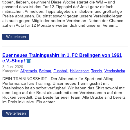
tippen, fiebern, gewinnen! Diese Woche startet die WM – und
passend dazu ist das Fan12-Tippspiel da! Jetzt ganz einfach
mitmachen: Anmelden, Tipps abgeben, mitfiebern und großartige
Preise abräumen. Du trittst sowohl gegen unsere Vereinskollegen
als auch gegen Mitglieder anderer Vereine an. Neben der Chance
auf ein Auto für 12 Monate erwarten dich und unseren Verein…
Weiterlesen
Euer neues Trainingsshirt im 1. FC Brelingen von 1961
e.V.-Shop!
3. Juni 2026
Kategorie:
Allgemein
, 
Beitrag
, 
Fussball
, 
Hallensport
, 
Tennis
, 
Vereinsheim
DEIN TRAININGSSHIRT | Der Allrounder für Sport und Alltag.
Performance fürs Training: Unser neues Trainingsshirt mit
Vereinslogo ist ab sofort verfügbar! Wir haben das Shirt sowohl mit
dem Logo auf der Brust als auch mit dem Vereinsnamen auf dem
Rücken veredelt. Das Beste für euer Team: Alle Drucke sind bereits
im Preis inklusive. Ein echter…
Weiterlesen