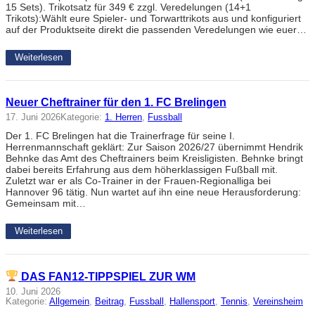
15 Sets). Trikotsatz für 349 € zzgl. Veredelungen (14+1
Trikots):Wählt eure Spieler- und Torwarttrikots aus und konfiguriert
auf der Produktseite direkt die passenden Veredelungen wie euer…
Weiterlesen
Neuer Cheftrainer für den 1. FC Brelingen
17. Juni 2026
Kategorie:
1. Herren
, 
Fussball
Der 1. FC Brelingen hat die Trainerfrage für seine I.
Herrenmannschaft geklärt: Zur Saison 2026/27 übernimmt Hendrik
Behnke das Amt des Cheftrainers beim Kreisligisten. Behnke bringt
dabei bereits Erfahrung aus dem höherklassigen Fußball mit.
Zuletzt war er als Co-Trainer in der Frauen-Regionalliga bei
Hannover 96 tätig. Nun wartet auf ihn eine neue Herausforderung:
Gemeinsam mit…
Weiterlesen
DAS FAN12-TIPPSPIEL ZUR WM
10. Juni 2026
Kategorie:
Allgemein
, 
Beitrag
, 
Fussball
, 
Hallensport
, 
Tennis
, 
Vereinsheim