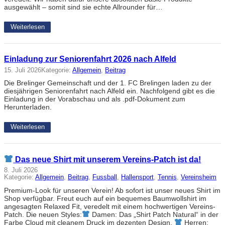
ausgewählt – somit sind sie echte Allrounder für…
Weiterlesen
Einladung zur Seniorenfahrt 2026 nach Alfeld
15. Juli 2026
Kategorie:
Allgemein
, 
Beitrag
Die Brelinger Gemeinschaft und der 1. FC Brelingen laden zu der
diesjährigen Seniorenfahrt nach Alfeld ein. Nachfolgend gibt es die
Einladung in der Vorabschau und als .pdf-Dokument zum
Herunterladen.
Weiterlesen
Das neue Shirt mit unserem Vereins-Patch ist da!
8. Juli 2026
Kategorie:
Allgemein
, 
Beitrag
, 
Fussball
, 
Hallensport
, 
Tennis
, 
Vereinsheim
Premium-Look für unseren Verein! Ab sofort ist unser neues Shirt im
Shop verfügbar. Freut euch auf ein bequemes Baumwollshirt im
angesagten Relaxed Fit, veredelt mit einem hochwertigen Vereins-
Patch. Die neuen Styles:
Damen: Das „Shirt Patch Natural“ in der
Farbe Cloud mit cleanem Druck im dezenten Design.
Herren: