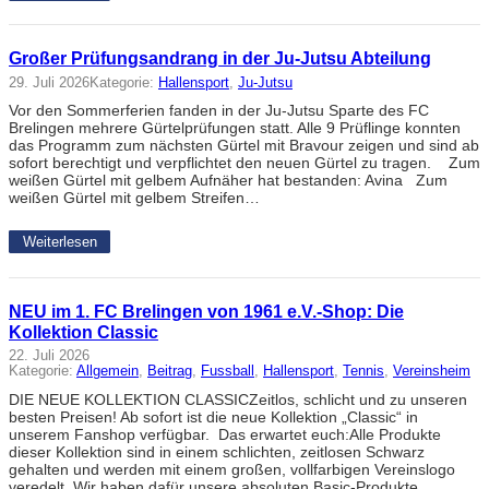
Großer Prüfungsandrang in der Ju-Jutsu Abteilung
29. Juli 2026
Kategorie:
Hallensport
, 
Ju-Jutsu
Vor den Sommerferien fanden in der Ju-Jutsu Sparte des FC
Brelingen mehrere Gürtelprüfungen statt. Alle 9 Prüflinge konnten
das Programm zum nächsten Gürtel mit Bravour zeigen und sind ab
sofort berechtigt und verpflichtet den neuen Gürtel zu tragen. Zum
weißen Gürtel mit gelbem Aufnäher hat bestanden: Avina Zum
weißen Gürtel mit gelbem Streifen…
Weiterlesen
NEU im 1. FC Brelingen von 1961 e.V.-Shop: Die
Kollektion Classic
22. Juli 2026
Kategorie:
Allgemein
, 
Beitrag
, 
Fussball
, 
Hallensport
, 
Tennis
, 
Vereinsheim
DIE NEUE KOLLEKTION CLASSICZeitlos, schlicht und zu unseren
besten Preisen! Ab sofort ist die neue Kollektion „Classic“ in
unserem Fanshop verfügbar. Das erwartet euch:Alle Produkte
dieser Kollektion sind in einem schlichten, zeitlosen Schwarz
gehalten und werden mit einem großen, vollfarbigen Vereinslogo
veredelt. Wir haben dafür unsere absoluten Basic-Produkte