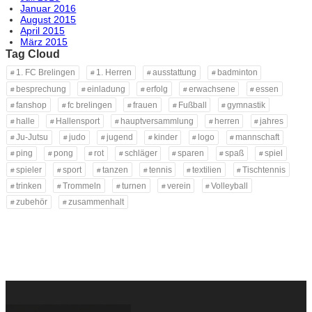
Januar 2016
August 2015
April 2015
März 2015
Tag Cloud
1. FC Brelingen
1. Herren
ausstattung
badminton
besprechung
einladung
erfolg
erwachsene
essen
fanshop
fc brelingen
frauen
Fußball
gymnastik
halle
Hallensport
hauptversammlung
herren
jahres
Ju-Jutsu
judo
jugend
kinder
logo
mannschaft
ping
pong
rot
schläger
sparen
spaß
spiel
spieler
sport
tanzen
tennis
textilien
Tischtennis
trinken
Trommeln
turnen
verein
Volleyball
zubehör
zusammenhalt