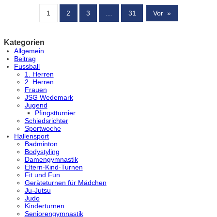
1
2
3
…
31
Vor
»
Kategorien
Allgemein
Beitrag
Fussball
1. Herren
2. Herren
Frauen
JSG Wedemark
Jugend
Pfingstturnier
Schiedsrichter
Sportwoche
Hallensport
Badminton
Bodystyling
Damengymnastik
Eltern-Kind-Turnen
Fit und Fun
Geräteturnen für Mädchen
Ju-Jutsu
Judo
Kinderturnen
Seniorengymnastik