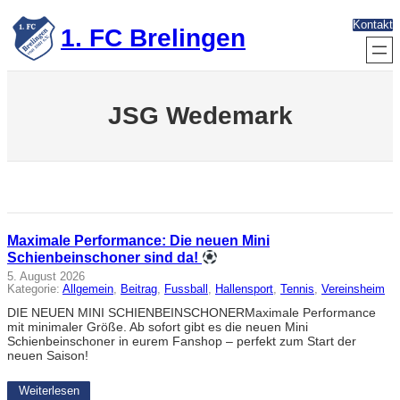
Zum
Kontakt
Inhalt
1. FC Brelingen
springen
JSG Wedemark
Maximale Performance: Die neuen Mini
Schienbeinschoner sind da!
5. August 2026
Kategorie:
Allgemein
, 
Beitrag
, 
Fussball
, 
Hallensport
, 
Tennis
, 
Vereinsheim
DIE NEUEN MINI SCHIENBEINSCHONERMaximale Performance
mit minimaler Größe. Ab sofort gibt es die neuen Mini
Schienbeinschoner in eurem Fanshop – perfekt zum Start der
neuen Saison!
Weiterlesen