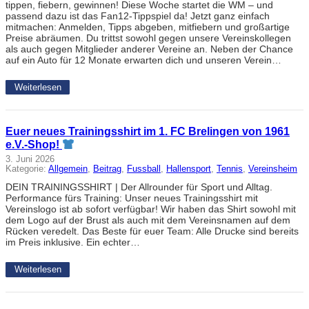
tippen, fiebern, gewinnen! Diese Woche startet die WM – und
passend dazu ist das Fan12-Tippspiel da! Jetzt ganz einfach
mitmachen: Anmelden, Tipps abgeben, mitfiebern und großartige
Preise abräumen. Du trittst sowohl gegen unsere Vereinskollegen
als auch gegen Mitglieder anderer Vereine an. Neben der Chance
auf ein Auto für 12 Monate erwarten dich und unseren Verein…
Weiterlesen
Euer neues Trainingsshirt im 1. FC Brelingen von 1961
e.V.-Shop!
3. Juni 2026
Kategorie:
Allgemein
, 
Beitrag
, 
Fussball
, 
Hallensport
, 
Tennis
, 
Vereinsheim
DEIN TRAININGSSHIRT | Der Allrounder für Sport und Alltag.
Performance fürs Training: Unser neues Trainingsshirt mit
Vereinslogo ist ab sofort verfügbar! Wir haben das Shirt sowohl mit
dem Logo auf der Brust als auch mit dem Vereinsnamen auf dem
Rücken veredelt. Das Beste für euer Team: Alle Drucke sind bereits
im Preis inklusive. Ein echter…
Weiterlesen