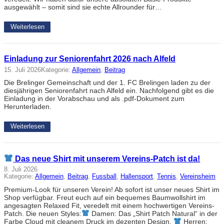
ausgewählt – somit sind sie echte Allrounder für…
Weiterlesen
Einladung zur Seniorenfahrt 2026 nach Alfeld
15. Juli 2026
Kategorie:
Allgemein
, 
Beitrag
Die Brelinger Gemeinschaft und der 1. FC Brelingen laden zu der
diesjährigen Seniorenfahrt nach Alfeld ein. Nachfolgend gibt es die
Einladung in der Vorabschau und als .pdf-Dokument zum
Herunterladen.
Weiterlesen
Das neue Shirt mit unserem Vereins-Patch ist da!
8. Juli 2026
Kategorie:
Allgemein
, 
Beitrag
, 
Fussball
, 
Hallensport
, 
Tennis
, 
Vereinsheim
Premium-Look für unseren Verein! Ab sofort ist unser neues Shirt im
Shop verfügbar. Freut euch auf ein bequemes Baumwollshirt im
angesagten Relaxed Fit, veredelt mit einem hochwertigen Vereins-
Patch. Die neuen Styles:
Damen: Das „Shirt Patch Natural“ in der
Farbe Cloud mit cleanem Druck im dezenten Design.
Herren: