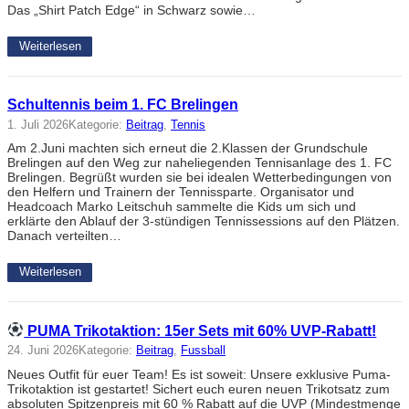
Das „Shirt Patch Edge“ in Schwarz sowie…
Weiterlesen
Schultennis beim 1. FC Brelingen
1. Juli 2026
Kategorie:
Beitrag
, 
Tennis
Am 2.Juni machten sich erneut die 2.Klassen der Grundschule
Brelingen auf den Weg zur naheliegenden Tennisanlage des 1. FC
Brelingen. Begrüßt wurden sie bei idealen Wetterbedingungen von
den Helfern und Trainern der Tennissparte. Organisator und
Headcoach Marko Leitschuh sammelte die Kids um sich und
erklärte den Ablauf der 3-stündigen Tennissessions auf den Plätzen.
Danach verteilten…
Weiterlesen
PUMA Trikotaktion: 15er Sets mit 60% UVP-Rabatt!
24. Juni 2026
Kategorie:
Beitrag
, 
Fussball
Neues Outfit für euer Team! Es ist soweit: Unsere exklusive Puma-
Trikotaktion ist gestartet! Sichert euch euren neuen Trikotsatz zum
absoluten Spitzenpreis mit 60 % Rabatt auf die UVP (Mindestmenge