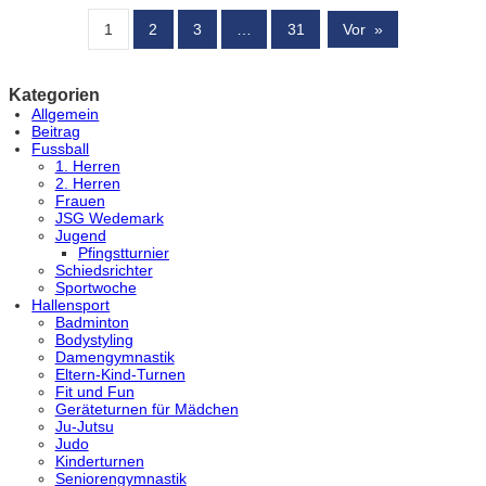
1
2
3
…
31
Vor
»
Kategorien
Allgemein
Beitrag
Fussball
1. Herren
2. Herren
Frauen
JSG Wedemark
Jugend
Pfingstturnier
Schiedsrichter
Sportwoche
Hallensport
Badminton
Bodystyling
Damengymnastik
Eltern-Kind-Turnen
Fit und Fun
Geräteturnen für Mädchen
Ju-Jutsu
Judo
Kinderturnen
Seniorengymnastik