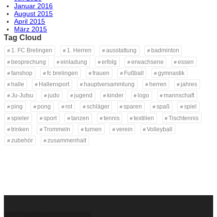
Januar 2016
August 2015
April 2015
März 2015
Tag Cloud
1. FC Brelingen
1. Herren
ausstattung
badminton
besprechung
einladung
erfolg
erwachsene
essen
fanshop
fc brelingen
frauen
Fußball
gymnastik
halle
Hallensport
hauptversammlung
herren
jahres
Ju-Jutsu
judo
jugend
kinder
logo
mannschaft
ping
pong
rot
schläger
sparen
spaß
spiel
spieler
sport
tanzen
tennis
textilien
Tischtennis
trinken
Trommeln
turnen
verein
Volleyball
zubehör
zusammenhalt