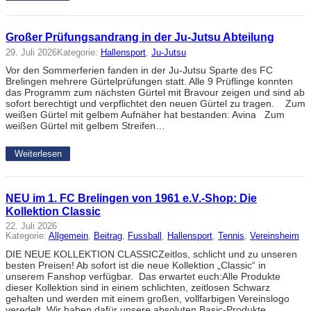
Großer Prüfungsandrang in der Ju-Jutsu Abteilung
29. Juli 2026
Kategorie:
Hallensport
, 
Ju-Jutsu
Vor den Sommerferien fanden in der Ju-Jutsu Sparte des FC
Brelingen mehrere Gürtelprüfungen statt. Alle 9 Prüflinge konnten
das Programm zum nächsten Gürtel mit Bravour zeigen und sind ab
sofort berechtigt und verpflichtet den neuen Gürtel zu tragen. Zum
weißen Gürtel mit gelbem Aufnäher hat bestanden: Avina Zum
weißen Gürtel mit gelbem Streifen…
Weiterlesen
NEU im 1. FC Brelingen von 1961 e.V.-Shop: Die
Kollektion Classic
22. Juli 2026
Kategorie:
Allgemein
, 
Beitrag
, 
Fussball
, 
Hallensport
, 
Tennis
, 
Vereinsheim
DIE NEUE KOLLEKTION CLASSICZeitlos, schlicht und zu unseren
besten Preisen! Ab sofort ist die neue Kollektion „Classic“ in
unserem Fanshop verfügbar. Das erwartet euch:Alle Produkte
dieser Kollektion sind in einem schlichten, zeitlosen Schwarz
gehalten und werden mit einem großen, vollfarbigen Vereinslogo
veredelt. Wir haben dafür unsere absoluten Basic-Produkte