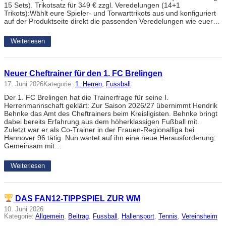
15 Sets). Trikotsatz für 349 € zzgl. Veredelungen (14+1
Trikots):Wählt eure Spieler- und Torwarttrikots aus und konfiguriert
auf der Produktseite direkt die passenden Veredelungen wie euer…
Weiterlesen
Neuer Cheftrainer für den 1. FC Brelingen
17. Juni 2026
Kategorie:
1. Herren
, 
Fussball
Der 1. FC Brelingen hat die Trainerfrage für seine I.
Herrenmannschaft geklärt: Zur Saison 2026/27 übernimmt Hendrik
Behnke das Amt des Cheftrainers beim Kreisligisten. Behnke bringt
dabei bereits Erfahrung aus dem höherklassigen Fußball mit.
Zuletzt war er als Co-Trainer in der Frauen-Regionalliga bei
Hannover 96 tätig. Nun wartet auf ihn eine neue Herausforderung:
Gemeinsam mit…
Weiterlesen
DAS FAN12-TIPPSPIEL ZUR WM
10. Juni 2026
Kategorie:
Allgemein
, 
Beitrag
, 
Fussball
, 
Hallensport
, 
Tennis
, 
Vereinsheim