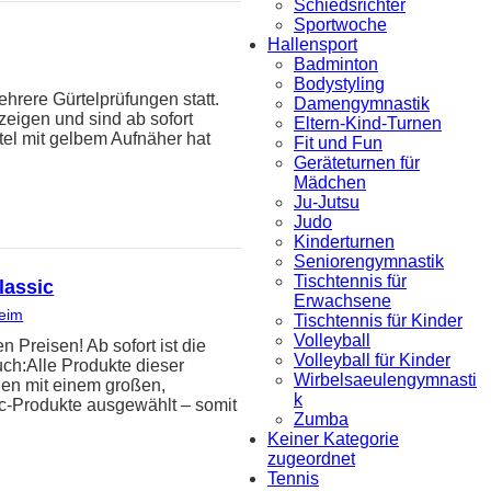
Schiedsrichter
Sportwoche
Hallensport
Badminton
Bodystyling
hrere Gürtelprüfungen statt.
Damengymnastik
zeigen und sind ab sofort
Eltern-Kind-Turnen
tel mit gelbem Aufnäher hat
Fit und Fun
Geräteturnen für
Mädchen
Ju-Jutsu
Judo
Kinderturnen
Seniorengymnastik
Tischtennis für
lassic
Erwachsene
heim
Tischtennis für Kinder
Volleyball
reisen! Ab sofort ist die
Volleyball für Kinder
uch:Alle Produkte dieser
Wirbelsaeulengymnasti
den mit einem großen,
k
ic-Produkte ausgewählt – somit
Zumba
Keiner Kategorie
zugeordnet
Tennis