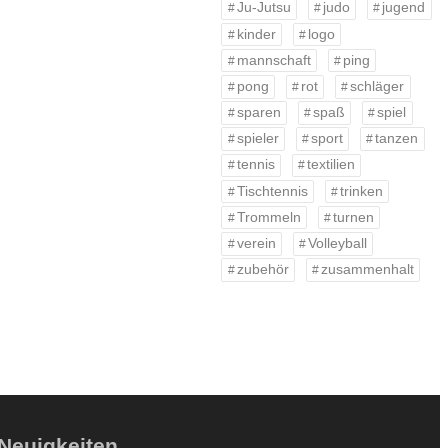
Ju-Jutsu
judo
jugend
kinder
logo
mannschaft
ping
pong
rot
schläger
sparen
spaß
spiel
spieler
sport
tanzen
tennis
textilien
Tischtennis
trinken
Trommeln
turnen
verein
Volleyball
zubehör
zusammenhalt
Neuigkeiten