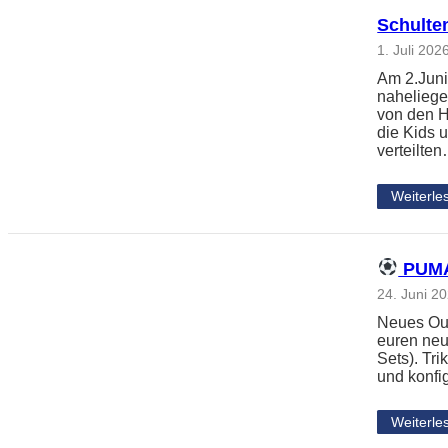
Schulte
1. Juli 202
Am 2.Juni
naheliege
von den H
die Kids 
verteilte
Weiterle
PUMA 
24. Juni 2
Neues Outf
euren neu
Sets). Tri
und konfi
Weiterle