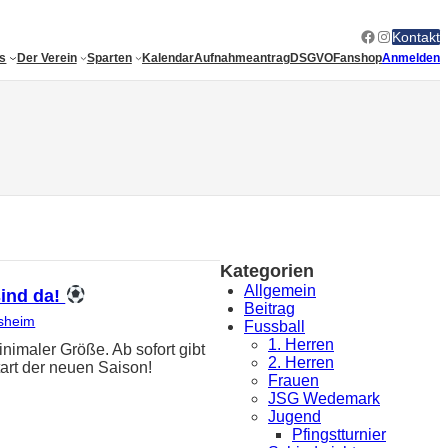
Facebook
Instagram
Kontakt
es
Der Verein
Sparten
Kalendar
Aufnahmeantrag
DSGVO
Fanshop
Anmelden
Kategorien
Allgemein
sind da!
Beitrag
sheim
Fussball
1. Herren
ler Größe. Ab sofort gibt
2. Herren
art der neuen Saison!
Frauen
JSG Wedemark
Jugend
Pfingstturnier