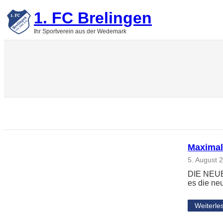
Zum
1. FC Brelingen
Inhalt
springen
Ihr Sportverein aus der Wedemark
Maximal
5. August 
DIE NEUE
es die ne
Weiterle