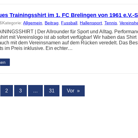
es Trainingsshirt im 1. FC Brelingen von 1961 e.V.
26
Kategorie:
Allgemein
, 
Beitrag
, 
Fussball
, 
Hallensport
, 
Tennis
, 
Vereinsh
NINGSSHIRT | Der Allrounder für Sport und Alltag. Performanc
hirt mit Vereinslogo ist ab sofort verfügbar! Wir haben das Shir
 auch mit dem Vereinsnamen auf dem Rücken veredelt. Das Best
ts im Preis inklusive. Ein echter…
sen
2
3
…
31
Vor
»