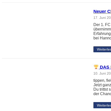
Neuer Ch
17. Juni 2
Der 1. FC
übernimmt
Erfahrung
bei Hanno
Weiterle
DAS 
10. Juni 2
tippen, f
Jetzt gan
Du tritts
der Chanc
Weiterle