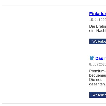
Einladun
15. Juli 20
Die Breli
ein. Nach
Weiterle
Das n
8. Juli 202
Premium-L
bequemes 
Die neuen
dezenten
Weiterle