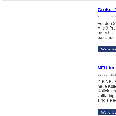
Großer 
29. Juli 20
Vor den S
Alle 9 Pr
berechtig
bestanden
Weiterle
NEU im 1
22. Juli 20
DIE NEUE 
neue Koll
Kollektio
vollfarbi
sind sie 
Weiterle