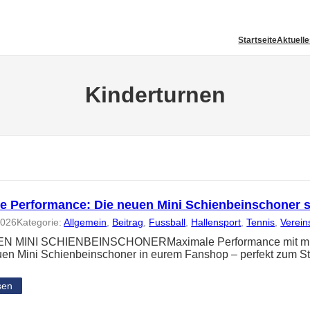
Startseite
Aktuell
Kinderturnen
e Performance: Die neuen Mini Schienbeinschoner 
2026
Kategorie:
Allgemein
, 
Beitrag
, 
Fussball
, 
Hallensport
, 
Tennis
, 
Verein
N MINI SCHIENBEINSCHONERMaximale Performance mit minima
uen Mini Schienbeinschoner in eurem Fanshop – perfekt zum St
sen