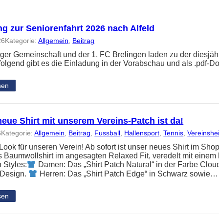
g zur Seniorenfahrt 2026 nach Alfeld
26
Kategorie:
Allgemein
, 
Beitrag
nger Gemeinschaft und der 1. FC Brelingen laden zu der diesjäh
folgend gibt es die Einladung in der Vorabschau und als .pdf-
sen
eue Shirt mit unserem Vereins-Patch ist da!
6
Kategorie:
Allgemein
, 
Beitrag
, 
Fussball
, 
Hallensport
, 
Tennis
, 
Vereinshe
ook für unseren Verein! Ab sofort ist unser neues Shirt im Shop
Baumwollshirt im angesagten Relaxed Fit, veredelt mit einem 
 Styles:
Damen: Das „Shirt Patch Natural“ in der Farbe Clou
 Design.
Herren: Das „Shirt Patch Edge“ in Schwarz sowie…
sen