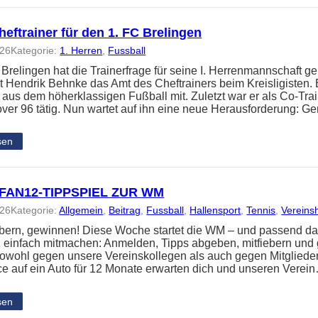
eftrainer für den 1. FC Brelingen
026
Kategorie:
1. Herren
, 
Fussball
 Brelingen hat die Trainerfrage für seine I. Herrenmannschaft ge
 Hendrik Behnke das Amt des Cheftrainers beim Kreisligisten. 
 aus dem höherklassigen Fußball mit. Zuletzt war er als Co-Tra
ver 96 tätig. Nun wartet auf ihn eine neue Herausforderung: 
sen
FAN12-TIPPSPIEL ZUR WM
026
Kategorie:
Allgemein
, 
Beitrag
, 
Fussball
, 
Hallensport
, 
Tennis
, 
Vereins
iebern, gewinnen! Diese Woche startet die WM – und passend da
z einfach mitmachen: Anmelden, Tipps abgeben, mitfiebern und
t sowohl gegen unsere Vereinskollegen als auch gegen Mitglied
e auf ein Auto für 12 Monate erwarten dich und unseren Verei
sen