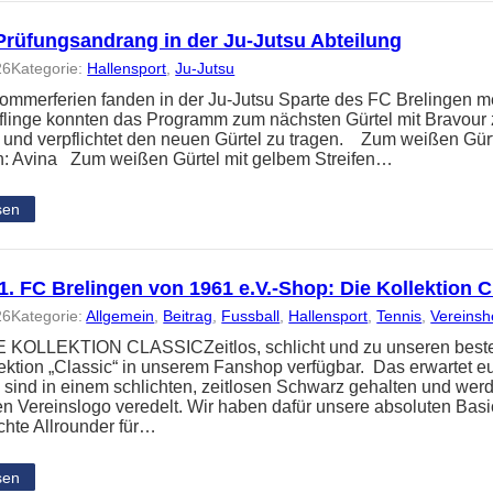
Prüfungsandrang in der Ju-Jutsu Abteilung
26
Kategorie:
Hallensport
, 
Ju-Jutsu
ommerferien fanden in der Ju-Jutsu Sparte des FC Brelingen me
üflinge konnten das Programm zum nächsten Gürtel mit Bravour 
t und verpflichtet den neuen Gürtel zu tragen. Zum weißen Gür
: Avina Zum weißen Gürtel mit gelbem Streifen…
sen
. FC Brelingen von 1961 e.V.-Shop: Die Kollektion C
26
Kategorie:
Allgemein
, 
Beitrag
, 
Fussball
, 
Hallensport
, 
Tennis
, 
Vereins
KOLLEKTION CLASSICZeitlos, schlicht und zu unseren besten P
ektion „Classic“ in unserem Fanshop verfügbar. Das erwartet e
n sind in einem schlichten, zeitlosen Schwarz gehalten und wer
gen Vereinslogo veredelt. Wir haben dafür unsere absoluten Bas
echte Allrounder für…
sen