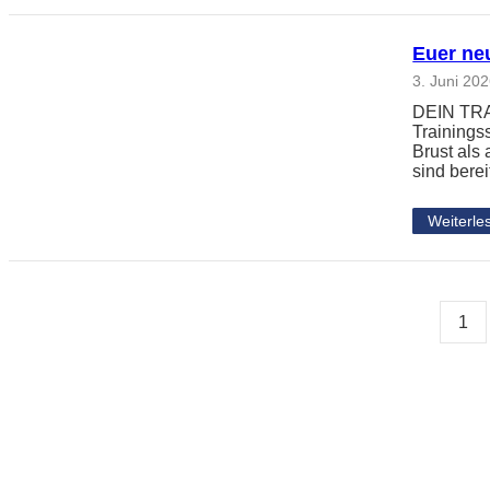
Euer neu
3. Juni 20
DEIN TRAI
Trainingss
Brust als
sind berei
Weiterle
1