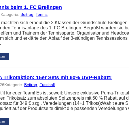
nnis beim 1. FC Brelingen
6
Kategorie:
Beitrag
, 
Tennis
 machten sich erneut die 2.Klassen der Grundschule Brelingen
nden Tennisanlage des 1. FC Brelingen. Begrüßt wurden sie b
elfern und Trainern der Tennissparte. Organisator und Headc
um sich und erklärte den Ablauf der 3-stündigen Tennissessions
n…
sen
Trikotaktion: 15er Sets mit 60% UVP-Rabatt!
026
Kategorie:
Beitrag
, 
Fussball
it für euer Team! Es ist soweit: Unsere exklusive Puma-Trikotakt
en Trikotsatz zum absoluten Spitzenpreis mit 60 % Rabatt auf
kotsatz für 349 € zzgl. Veredelungen (14+1 Trikots):Wählt eure S
guriert auf der Produktseite direkt die passenden Veredelunge
sen