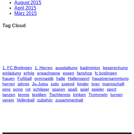
August 2015
April 2015
März 2015
Tag Cloud
1. FC Brelingen
1. Herren
ausstattung
badminton
besprechung
einladung
erfolg
erwachsene
essen
fanshop
fc brelingen
frauen
Fußball
gymnastik
halle
Hallensport
hauptversammlung
herren
jahres
Ju-Jutsu
judo
jugend
kinder
logo
mannschaft
ping
pong
rot
schläger
sparen
spaß
spiel
spieler
sport
tanzen
tennis
textilien
Tischtennis
trinken
Trommeln
turnen
verein
Volleyball
zubehör
zusammenhalt