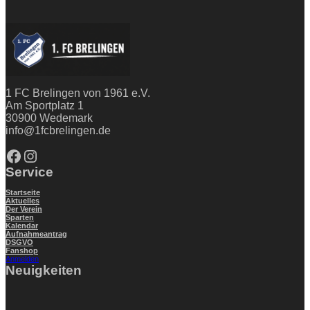
1 FC Brelingen von 1961 e.V.
Am Sportplatz 1
30900 Wedemark
info@1fcbrelingen.de
Facebook
Instagram
Service
Startseite
Aktuelles
Der Verein
Sparten
Kalendar
Aufnahmeantrag
DSGVO
Fanshop
Anmelden
Neuigkeiten