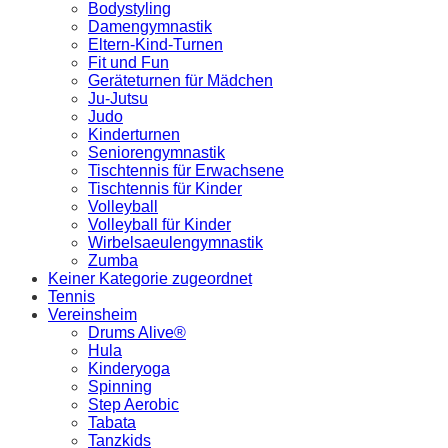
Bodystyling
Damengymnastik
Eltern-Kind-Turnen
Fit und Fun
Geräteturnen für Mädchen
Ju-Jutsu
Judo
Kinderturnen
Seniorengymnastik
Tischtennis für Erwachsene
Tischtennis für Kinder
Volleyball
Volleyball für Kinder
Wirbelsaeulengymnastik
Zumba
Keiner Kategorie zugeordnet
Tennis
Vereinsheim
Drums Alive®
Hula
Kinderyoga
Spinning
Step Aerobic
Tabata
Tanzkids