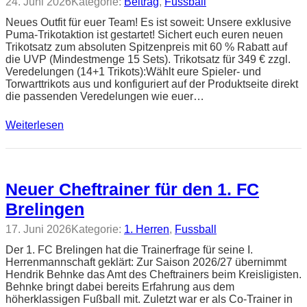
24. Juni 2026
Kategorie:
Beitrag
, 
Fussball
Neues Outfit für euer Team! Es ist soweit: Unsere exklusive
Puma-Trikotaktion ist gestartet! Sichert euch euren neuen
Trikotsatz zum absoluten Spitzenpreis mit 60 % Rabatt auf
die UVP (Mindestmenge 15 Sets). Trikotsatz für 349 € zzgl.
Veredelungen (14+1 Trikots):Wählt eure Spieler- und
Torwarttrikots aus und konfiguriert auf der Produktseite direkt
die passenden Veredelungen wie euer…
Weiterlesen
Neuer Cheftrainer für den 1. FC
Brelingen
17. Juni 2026
Kategorie:
1. Herren
, 
Fussball
Der 1. FC Brelingen hat die Trainerfrage für seine I.
Herrenmannschaft geklärt: Zur Saison 2026/27 übernimmt
Hendrik Behnke das Amt des Cheftrainers beim Kreisligisten.
Behnke bringt dabei bereits Erfahrung aus dem
höherklassigen Fußball mit. Zuletzt war er als Co-Trainer in