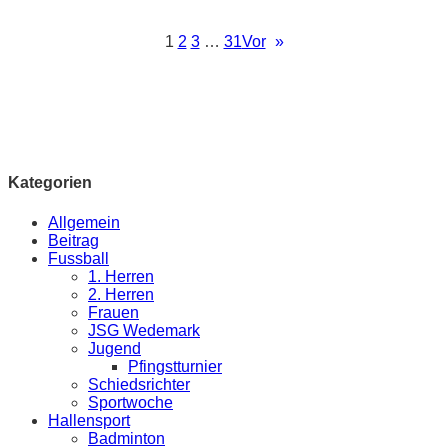
1
2
3
…
31
Vor
»
Kategorien
Allgemein
Beitrag
Fussball
1. Herren
2. Herren
Frauen
JSG Wedemark
Jugend
Pfingstturnier
Schiedsrichter
Sportwoche
Hallensport
Badminton