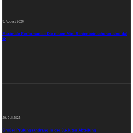
5. August 2026
Maximale Performance: Die neuen Mini Schienbeinschoner sind da!
⚽
29. Juli 2026
Großer Prüfungsandrang in der Ju-Jutsu Abteilung