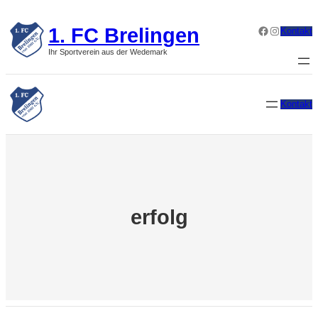
Zum
Inhalt
1. FC Brelingen
Facebook
Instagram
Kontakt
springen
Ihr Sportverein aus der Wedemark
Kontakt
erfolg