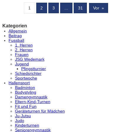
1
2
3
…
31
Vor
»
Kategorien
Allgemein
Beitrag
Fussball
1. Herren
2. Herren
Frauen
JSG Wedemark
Jugend
Pfingstturnier
Schiedsrichter
Sportwoche
Hallensport
Badminton
Bodystyling
Damengymnastik
Eltern-Kind-Turnen
Fit und Fun
Geräteturnen für Mädchen
Ju-Jutsu
Judo
Kinderturnen
Seniorengymnastik