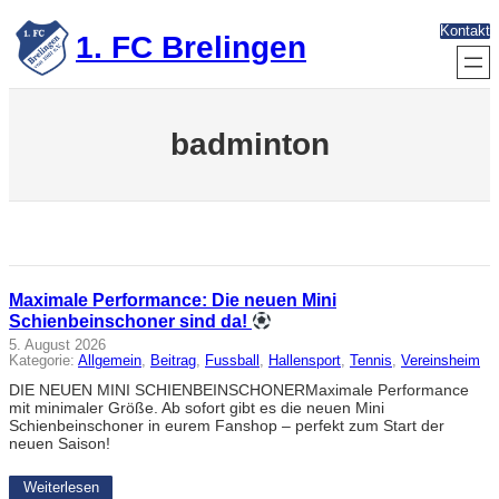
Zum
Kontakt
Inhalt
1. FC Brelingen
springen
badminton
Maximale Performance: Die neuen Mini
Schienbeinschoner sind da!
5. August 2026
Kategorie:
Allgemein
, 
Beitrag
, 
Fussball
, 
Hallensport
, 
Tennis
, 
Vereinsheim
DIE NEUEN MINI SCHIENBEINSCHONERMaximale Performance
mit minimaler Größe. Ab sofort gibt es die neuen Mini
Schienbeinschoner in eurem Fanshop – perfekt zum Start der
neuen Saison!
Weiterlesen