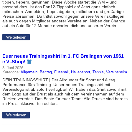
tippen, fiebern, gewinnen! Diese Woche startet die WM – und
passend dazu ist das Fan12-Tippspiel da! Jetzt ganz einfach
mitmachen: Anmelden, Tipps abgeben, mitfiebern und großartige
Preise abräumen. Du trittst sowohl gegen unsere Vereinskollegen
als auch gegen Mitglieder anderer Vereine an. Neben der Chance
auf ein Auto für 12 Monate erwarten dich und unseren Verein…
Weiterlesen
Euer neues Trainingsshirt im 1. FC Brelingen von 1961
e.V.-Shop!
3. Juni 2026
Kategorie:
Allgemein
, 
Beitrag
, 
Fussball
, 
Hallensport
, 
Tennis
, 
Vereinsheim
DEIN TRAININGSSHIRT | Der Allrounder für Sport und Alltag.
Performance fürs Training: Unser neues Trainingsshirt mit
Vereinslogo ist ab sofort verfügbar! Wir haben das Shirt sowohl mit
dem Logo auf der Brust als auch mit dem Vereinsnamen auf dem
Rücken veredelt. Das Beste für euer Team: Alle Drucke sind bereits
im Preis inklusive. Ein echter…
Weiterlesen