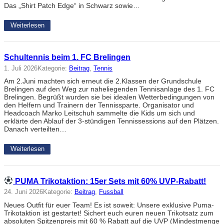
Das „Shirt Patch Edge“ in Schwarz sowie…
Weiterlesen
Schultennis beim 1. FC Brelingen
1. Juli 2026
Kategorie:
Beitrag
, 
Tennis
Am 2.Juni machten sich erneut die 2.Klassen der Grundschule
Brelingen auf den Weg zur naheliegenden Tennisanlage des 1. FC
Brelingen. Begrüßt wurden sie bei idealen Wetterbedingungen von
den Helfern und Trainern der Tennissparte. Organisator und
Headcoach Marko Leitschuh sammelte die Kids um sich und
erklärte den Ablauf der 3-stündigen Tennissessions auf den Plätzen.
Danach verteilten…
Weiterlesen
PUMA Trikotaktion: 15er Sets mit 60% UVP-Rabatt!
24. Juni 2026
Kategorie:
Beitrag
, 
Fussball
Neues Outfit für euer Team! Es ist soweit: Unsere exklusive Puma-
Trikotaktion ist gestartet! Sichert euch euren neuen Trikotsatz zum
absoluten Spitzenpreis mit 60 % Rabatt auf die UVP (Mindestmenge