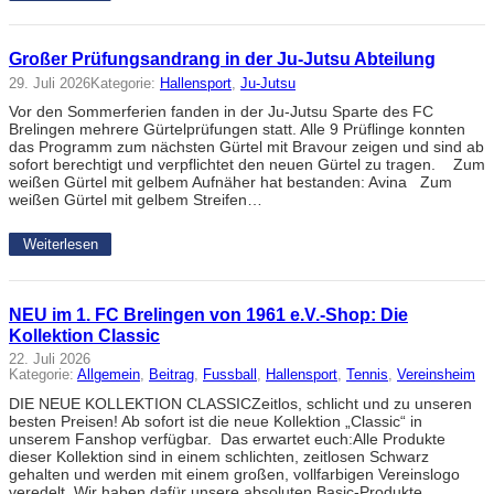
Großer Prüfungsandrang in der Ju-Jutsu Abteilung
29. Juli 2026
Kategorie:
Hallensport
, 
Ju-Jutsu
Vor den Sommerferien fanden in der Ju-Jutsu Sparte des FC
Brelingen mehrere Gürtelprüfungen statt. Alle 9 Prüflinge konnten
das Programm zum nächsten Gürtel mit Bravour zeigen und sind ab
sofort berechtigt und verpflichtet den neuen Gürtel zu tragen. Zum
weißen Gürtel mit gelbem Aufnäher hat bestanden: Avina Zum
weißen Gürtel mit gelbem Streifen…
Weiterlesen
NEU im 1. FC Brelingen von 1961 e.V.-Shop: Die
Kollektion Classic
22. Juli 2026
Kategorie:
Allgemein
, 
Beitrag
, 
Fussball
, 
Hallensport
, 
Tennis
, 
Vereinsheim
DIE NEUE KOLLEKTION CLASSICZeitlos, schlicht und zu unseren
besten Preisen! Ab sofort ist die neue Kollektion „Classic“ in
unserem Fanshop verfügbar. Das erwartet euch:Alle Produkte
dieser Kollektion sind in einem schlichten, zeitlosen Schwarz
gehalten und werden mit einem großen, vollfarbigen Vereinslogo
veredelt. Wir haben dafür unsere absoluten Basic-Produkte