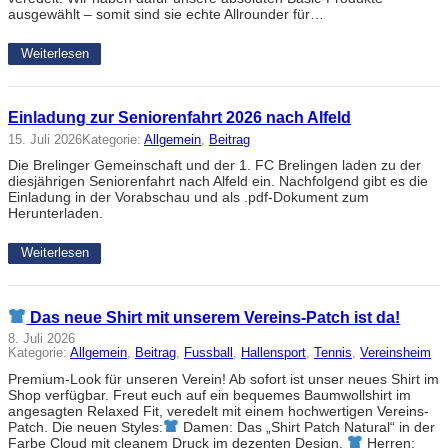
ausgewählt – somit sind sie echte Allrounder für…
Weiterlesen
Einladung zur Seniorenfahrt 2026 nach Alfeld
15. Juli 2026
Kategorie:
Allgemein
, 
Beitrag
Die Brelinger Gemeinschaft und der 1. FC Brelingen laden zu der
diesjährigen Seniorenfahrt nach Alfeld ein. Nachfolgend gibt es die
Einladung in der Vorabschau und als .pdf-Dokument zum
Herunterladen.
Weiterlesen
Das neue Shirt mit unserem Vereins-Patch ist da!
8. Juli 2026
Kategorie:
Allgemein
, 
Beitrag
, 
Fussball
, 
Hallensport
, 
Tennis
, 
Vereinsheim
Premium-Look für unseren Verein! Ab sofort ist unser neues Shirt im
Shop verfügbar. Freut euch auf ein bequemes Baumwollshirt im
angesagten Relaxed Fit, veredelt mit einem hochwertigen Vereins-
Patch. Die neuen Styles:
Damen: Das „Shirt Patch Natural“ in der
Farbe Cloud mit cleanem Druck im dezenten Design.
Herren: