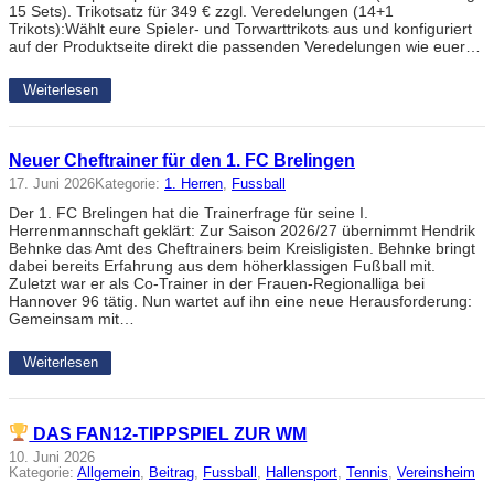
15 Sets). Trikotsatz für 349 € zzgl. Veredelungen (14+1
Trikots):Wählt eure Spieler- und Torwarttrikots aus und konfiguriert
auf der Produktseite direkt die passenden Veredelungen wie euer…
Weiterlesen
Neuer Cheftrainer für den 1. FC Brelingen
17. Juni 2026
Kategorie:
1. Herren
, 
Fussball
Der 1. FC Brelingen hat die Trainerfrage für seine I.
Herrenmannschaft geklärt: Zur Saison 2026/27 übernimmt Hendrik
Behnke das Amt des Cheftrainers beim Kreisligisten. Behnke bringt
dabei bereits Erfahrung aus dem höherklassigen Fußball mit.
Zuletzt war er als Co-Trainer in der Frauen-Regionalliga bei
Hannover 96 tätig. Nun wartet auf ihn eine neue Herausforderung:
Gemeinsam mit…
Weiterlesen
DAS FAN12-TIPPSPIEL ZUR WM
10. Juni 2026
Kategorie:
Allgemein
, 
Beitrag
, 
Fussball
, 
Hallensport
, 
Tennis
, 
Vereinsheim