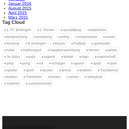
Januar 2016
August 2015
April 2015
März 2015
Tag Cloud
1. FC Brelingen
1. Herren
ausstattung
badminton
besprechung
einladung
erfolg
erwachsene
essen
fanshop
fc brelingen
frauen
Fußball
gymnastik
halle
Hallensport
hauptversammlung
herren
jahres
Ju-Jutsu
judo
jugend
kinder
logo
mannschaft
ping
pong
rot
schläger
sparen
spaß
spiel
spieler
sport
tanzen
tennis
textilien
Tischtennis
trinken
Trommeln
turnen
verein
Volleyball
zubehör
zusammenhalt