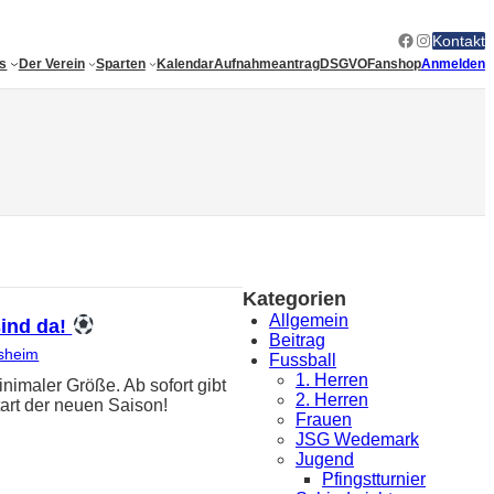
Facebook
Instagram
Kontakt
es
Der Verein
Sparten
Kalendar
Aufnahmeantrag
DSGVO
Fanshop
Anmelden
Kategorien
Allgemein
sind da!
Beitrag
sheim
Fussball
1. Herren
ler Größe. Ab sofort gibt
2. Herren
art der neuen Saison!
Frauen
JSG Wedemark
Jugend
Pfingstturnier