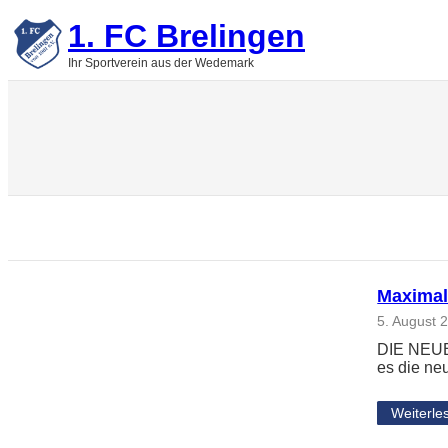
Zum
1. FC Brelingen
Inhalt
springen
Ihr Sportverein aus der Wedemark
Maximal
5. August 
DIE NEUE
es die ne
Weiterle