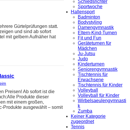
Schiedsrichter
Sportwoche
Hallensport
Badminton
Bodystyling
hrere Gürtelprüfungen statt.
Damengymnastik
zeigen und sind ab sofort
Eltern-Kind-Turnen
tel mit gelbem Aufnäher hat
Fit und Fun
Geräteturnen für
Mädchen
Ju-Jutsu
Judo
Kinderturnen
Seniorengymnastik
Tischtennis für
lassic
Erwachsene
heim
Tischtennis für Kinder
Volleyball
reisen! Ab sofort ist die
Volleyball für Kinder
uch:Alle Produkte dieser
Wirbelsaeulengymnasti
den mit einem großen,
k
ic-Produkte ausgewählt – somit
Zumba
Keiner Kategorie
zugeordnet
Tennis