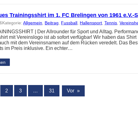
es Trainingsshirt im 1. FC Brelingen von 1961 e.V.
26
Kategorie:
Allgemein
, 
Beitrag
, 
Fussball
, 
Hallensport
, 
Tennis
, 
Vereinsh
NINGSSHIRT | Der Allrounder für Sport und Alltag. Performanc
hirt mit Vereinslogo ist ab sofort verfügbar! Wir haben das Shir
 auch mit dem Vereinsnamen auf dem Rücken veredelt. Das Best
ts im Preis inklusive. Ein echter…
sen
2
3
…
31
Vor
»