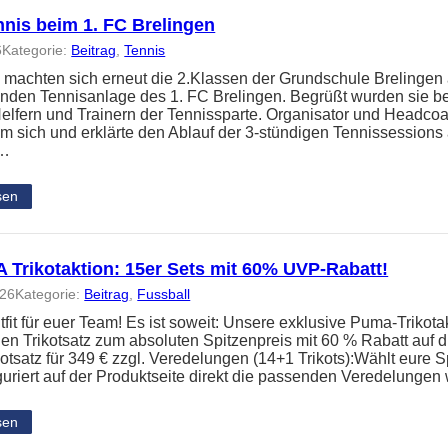
nnis beim 1. FC Brelingen
6
Kategorie:
Beitrag
, 
Tennis
 machten sich erneut die 2.Klassen der Grundschule Brelingen
nden Tennisanlage des 1. FC Brelingen. Begrüßt wurden sie b
elfern und Trainern der Tennissparte. Organisator und Headc
um sich und erklärte den Ablauf der 3-stündigen Tennissessions
n…
sen
Trikotaktion: 15er Sets mit 60% UVP-Rabatt!
026
Kategorie:
Beitrag
, 
Fussball
it für euer Team! Es ist soweit: Unsere exklusive Puma-Trikotakt
en Trikotsatz zum absoluten Spitzenpreis mit 60 % Rabatt auf
kotsatz für 349 € zzgl. Veredelungen (14+1 Trikots):Wählt eure S
guriert auf der Produktseite direkt die passenden Veredelunge
sen