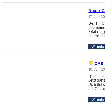
Neuer Ch
17. Juni 2
Der 1. FC
übernimmt
Erfahrung
bei Hanno
Weiterle
DAS 
10. Juni 2
tippen, f
Jetzt gan
Du tritts
der Chanc
Weiterle