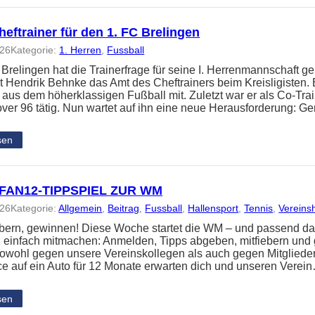
eftrainer für den 1. FC Brelingen
026
Kategorie:
1. Herren
, 
Fussball
 Brelingen hat die Trainerfrage für seine I. Herrenmannschaft ge
 Hendrik Behnke das Amt des Cheftrainers beim Kreisligisten. 
 aus dem höherklassigen Fußball mit. Zuletzt war er als Co-Tra
ver 96 tätig. Nun wartet auf ihn eine neue Herausforderung: 
sen
FAN12-TIPPSPIEL ZUR WM
026
Kategorie:
Allgemein
, 
Beitrag
, 
Fussball
, 
Hallensport
, 
Tennis
, 
Vereins
iebern, gewinnen! Diese Woche startet die WM – und passend da
z einfach mitmachen: Anmelden, Tipps abgeben, mitfiebern und
t sowohl gegen unsere Vereinskollegen als auch gegen Mitglied
e auf ein Auto für 12 Monate erwarten dich und unseren Verei
sen