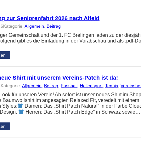
g zur Seniorenfahrt 2026 nach Alfeld
26
Kategorie:
Allgemein
, 
Beitrag
nger Gemeinschaft und der 1. FC Brelingen laden zu der diesjäh
folgend gibt es die Einladung in der Vorabschau und als .pdf-
sen
eue Shirt mit unserem Vereins-Patch ist da!
6
Kategorie:
Allgemein
, 
Beitrag
, 
Fussball
, 
Hallensport
, 
Tennis
, 
Vereinshe
ook für unseren Verein! Ab sofort ist unser neues Shirt im Shop
Baumwollshirt im angesagten Relaxed Fit, veredelt mit einem 
 Styles:
Damen: Das „Shirt Patch Natural“ in der Farbe Clou
 Design.
Herren: Das „Shirt Patch Edge“ in Schwarz sowie…
sen