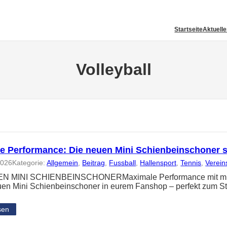
Startseite
Aktuell
Volleyball
e Performance: Die neuen Mini Schienbeinschoner 
2026
Kategorie:
Allgemein
, 
Beitrag
, 
Fussball
, 
Hallensport
, 
Tennis
, 
Verein
N MINI SCHIENBEINSCHONERMaximale Performance mit minima
uen Mini Schienbeinschoner in eurem Fanshop – perfekt zum St
sen