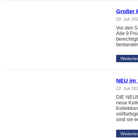
Großer 
29. Juli 20
Vor den S
Alle 9 Pr
berechtig
bestanden
Weiterle
NEU im 1
22. Juli 20
DIE NEUE 
neue Koll
Kollektio
vollfarbi
sind sie 
Weiterle