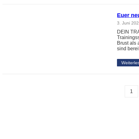
Euer neu
3. Juni 20
DEIN TRAI
Trainingss
Brust als
sind berei
Weiterle
1