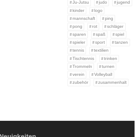
Ju-Jutsu
judo
jugend
kinder
logo
mannschaft
ping
pong
rot
schläger
sparen
spaß
spiel
spieler
sport
tanzen
tennis
textilien
Tischtennis
trinken
Trommeln
turnen
verein
Volleyball
zubehör
zusammenhalt
Neuigkeiten