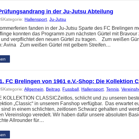
Prüfungsandrang in der Ju-Jutsu Abteilung
26
Kategorie:
Hallensport
, 
Ju-Jutsu
ommerferien fanden in der Ju-Jutsu Sparte des FC Brelingen me
üflinge konnten das Programm zum nächsten Gürtel mit Bravour 
t und verpflichtet den neuen Gürtel zu tragen. Zum weißen Gür
: Avina Zum weißen Gürtel mit gelbem Streifen…
sen
. FC Brelingen von 1961 e.V.-Shop: Die Kollektion C
26
Kategorie:
Allgemein
, 
Beitrag
, 
Fussball
, 
Hallensport
, 
Tennis
, 
Vereins
KOLLEKTION CLASSICZeitlos, schlicht und zu unseren besten P
ektion „Classic“ in unserem Fanshop verfügbar. Das erwartet e
n sind in einem schlichten, zeitlosen Schwarz gehalten und wer
gen Vereinslogo veredelt. Wir haben dafür unsere absoluten Bas
echte Allrounder für…
sen