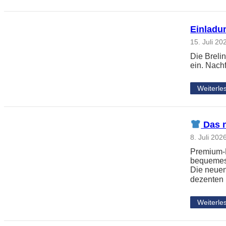
Einladun
15. Juli 20
Die Breli
ein. Nach
Weiterle
Das n
8. Juli 202
Premium-L
bequemes 
Die neuen
dezenten
Weiterle