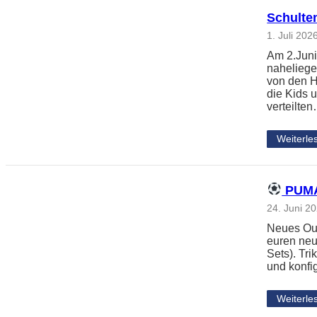
Schulte
1. Juli 202
Am 2.Juni
naheliege
von den H
die Kids 
verteilte
Weiterle
PUMA 
24. Juni 2
Neues Outf
euren neu
Sets). Tri
und konfi
Weiterle