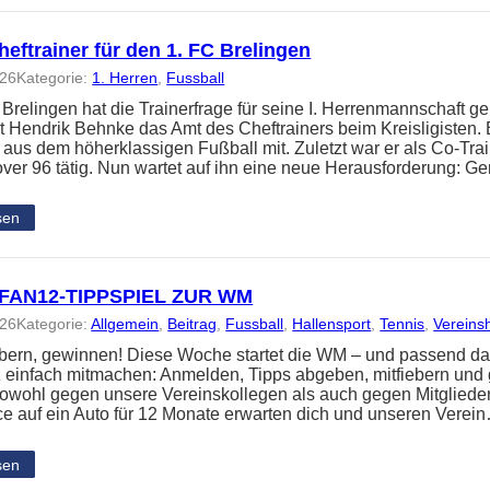
eftrainer für den 1. FC Brelingen
026
Kategorie:
1. Herren
, 
Fussball
 Brelingen hat die Trainerfrage für seine I. Herrenmannschaft ge
 Hendrik Behnke das Amt des Cheftrainers beim Kreisligisten. 
 aus dem höherklassigen Fußball mit. Zuletzt war er als Co-Tra
ver 96 tätig. Nun wartet auf ihn eine neue Herausforderung: 
sen
FAN12-TIPPSPIEL ZUR WM
026
Kategorie:
Allgemein
, 
Beitrag
, 
Fussball
, 
Hallensport
, 
Tennis
, 
Vereins
iebern, gewinnen! Diese Woche startet die WM – und passend da
z einfach mitmachen: Anmelden, Tipps abgeben, mitfiebern und
t sowohl gegen unsere Vereinskollegen als auch gegen Mitglied
e auf ein Auto für 12 Monate erwarten dich und unseren Verei
sen