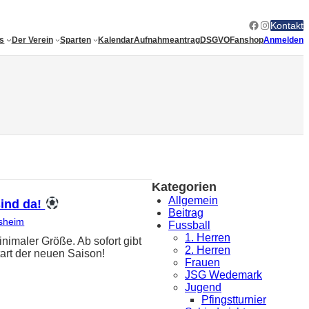
Facebook
Instagram
Kontakt
es
Der Verein
Sparten
Kalendar
Aufnahmeantrag
DSGVO
Fanshop
Anmelden
Kategorien
Allgemein
sind da!
Beitrag
sheim
Fussball
1. Herren
ler Größe. Ab sofort gibt
2. Herren
art der neuen Saison!
Frauen
JSG Wedemark
Jugend
Pfingstturnier