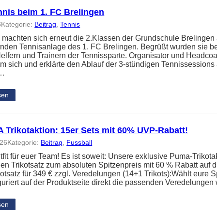
nnis beim 1. FC Brelingen
6
Kategorie:
Beitrag
, 
Tennis
 machten sich erneut die 2.Klassen der Grundschule Brelingen
nden Tennisanlage des 1. FC Brelingen. Begrüßt wurden sie b
elfern und Trainern der Tennissparte. Organisator und Headc
um sich und erklärte den Ablauf der 3-stündigen Tennissessions
n…
sen
Trikotaktion: 15er Sets mit 60% UVP-Rabatt!
026
Kategorie:
Beitrag
, 
Fussball
it für euer Team! Es ist soweit: Unsere exklusive Puma-Trikotakt
en Trikotsatz zum absoluten Spitzenpreis mit 60 % Rabatt auf
kotsatz für 349 € zzgl. Veredelungen (14+1 Trikots):Wählt eure S
guriert auf der Produktseite direkt die passenden Veredelunge
sen