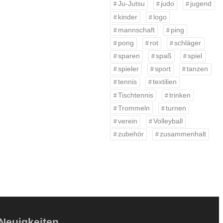
Ju-Jutsu
judo
jugend
kinder
logo
mannschaft
ping
pong
rot
schläger
sparen
spaß
spiel
spieler
sport
tanzen
tennis
textilien
Tischtennis
trinken
Trommeln
turnen
verein
Volleyball
zubehör
zusammenhalt
Neuigkeiten