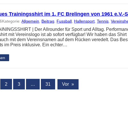
es Trainingsshirt im 1. FC Brelingen von 1961 e.V.
26
Kategorie:
Allgemein
, 
Beitrag
, 
Fussball
, 
Hallensport
, 
Tennis
, 
Vereinsh
NINGSSHIRT | Der Allrounder für Sport und Alltag. Performanc
hirt mit Vereinslogo ist ab sofort verfügbar! Wir haben das Shir
 auch mit dem Vereinsnamen auf dem Rücken veredelt. Das Best
ts im Preis inklusive. Ein echter…
sen
2
3
…
31
Vor
»