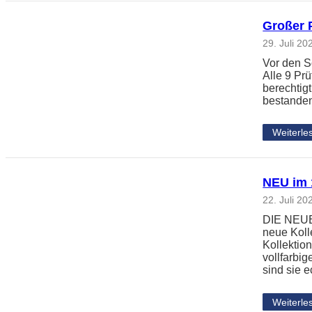
Großer 
29. Juli 20
Vor den S
Alle 9 Pr
berechtig
bestanden
Weiterle
NEU im 1
22. Juli 20
DIE NEUE 
neue Koll
Kollektio
vollfarbi
sind sie 
Weiterle