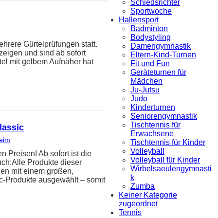
Schiedsrichter
Sportwoche
Hallensport
Badminton
Bodystyling
hrere Gürtelprüfungen statt.
Damengymnastik
zeigen und sind ab sofort
Eltern-Kind-Turnen
tel mit gelbem Aufnäher hat
Fit und Fun
Geräteturnen für
Mädchen
Ju-Jutsu
Judo
Kinderturnen
Seniorengymnastik
Tischtennis für
lassic
Erwachsene
heim
Tischtennis für Kinder
Volleyball
reisen! Ab sofort ist die
Volleyball für Kinder
uch:Alle Produkte dieser
Wirbelsaeulengymnasti
den mit einem großen,
k
ic-Produkte ausgewählt – somit
Zumba
Keiner Kategorie
zugeordnet
Tennis