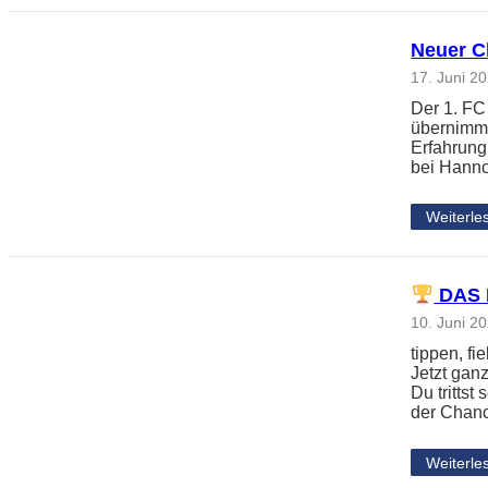
Neuer Ch
17. Juni 2
Der 1. FC
übernimmt
Erfahrung
bei Hanno
Weiterle
DAS 
10. Juni 2
tippen, f
Jetzt gan
Du tritts
der Chanc
Weiterle