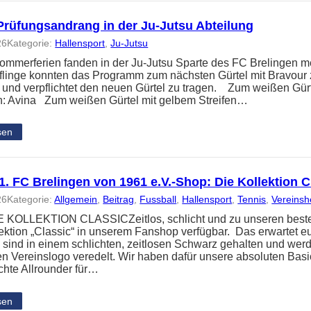
Prüfungsandrang in der Ju-Jutsu Abteilung
26
Kategorie:
Hallensport
, 
Ju-Jutsu
ommerferien fanden in der Ju-Jutsu Sparte des FC Brelingen me
üflinge konnten das Programm zum nächsten Gürtel mit Bravour 
t und verpflichtet den neuen Gürtel zu tragen. Zum weißen Gür
: Avina Zum weißen Gürtel mit gelbem Streifen…
sen
. FC Brelingen von 1961 e.V.-Shop: Die Kollektion C
26
Kategorie:
Allgemein
, 
Beitrag
, 
Fussball
, 
Hallensport
, 
Tennis
, 
Vereins
KOLLEKTION CLASSICZeitlos, schlicht und zu unseren besten P
ektion „Classic“ in unserem Fanshop verfügbar. Das erwartet e
n sind in einem schlichten, zeitlosen Schwarz gehalten und wer
gen Vereinslogo veredelt. Wir haben dafür unsere absoluten Bas
echte Allrounder für…
sen