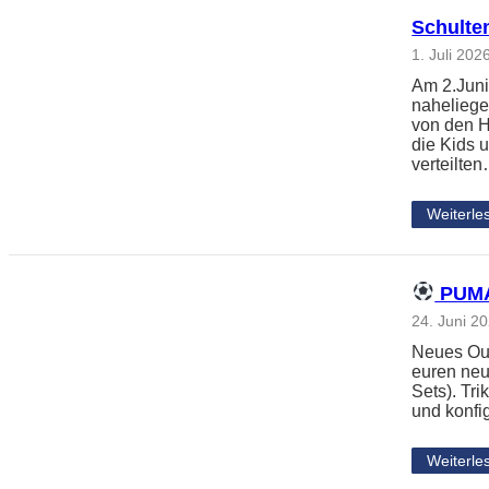
Schulte
1. Juli 202
Am 2.Juni
naheliege
von den H
die Kids 
verteilte
Weiterle
PUMA 
24. Juni 2
Neues Outf
euren neu
Sets). Tri
und konfi
Weiterle