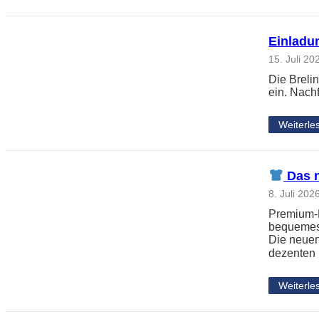
Einladun
15. Juli 20
Die Breli
ein. Nach
Weiterle
Das n
8. Juli 202
Premium-L
bequemes 
Die neuen
dezenten
Weiterle