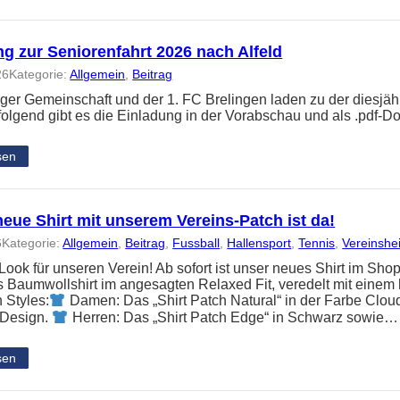
g zur Seniorenfahrt 2026 nach Alfeld
26
Kategorie:
Allgemein
, 
Beitrag
nger Gemeinschaft und der 1. FC Brelingen laden zu der diesjäh
folgend gibt es die Einladung in der Vorabschau und als .pdf-
sen
eue Shirt mit unserem Vereins-Patch ist da!
6
Kategorie:
Allgemein
, 
Beitrag
, 
Fussball
, 
Hallensport
, 
Tennis
, 
Vereinshe
ook für unseren Verein! Ab sofort ist unser neues Shirt im Shop
Baumwollshirt im angesagten Relaxed Fit, veredelt mit einem 
 Styles:
Damen: Das „Shirt Patch Natural“ in der Farbe Clou
 Design.
Herren: Das „Shirt Patch Edge“ in Schwarz sowie…
sen