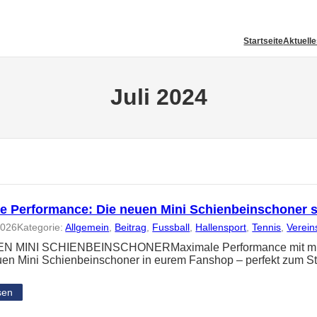
Startseite
Aktuell
Juli 2024
e Performance: Die neuen Mini Schienbeinschoner 
2026
Kategorie:
Allgemein
, 
Beitrag
, 
Fussball
, 
Hallensport
, 
Tennis
, 
Verein
N MINI SCHIENBEINSCHONERMaximale Performance mit minima
uen Mini Schienbeinschoner in eurem Fanshop – perfekt zum St
sen