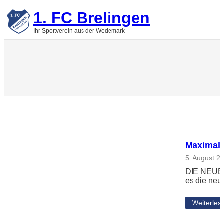
Zum
1. FC Brelingen
Inhalt
springen
Ihr Sportverein aus der Wedemark
Maximal
5. August 
DIE NEUE
es die ne
Weiterle