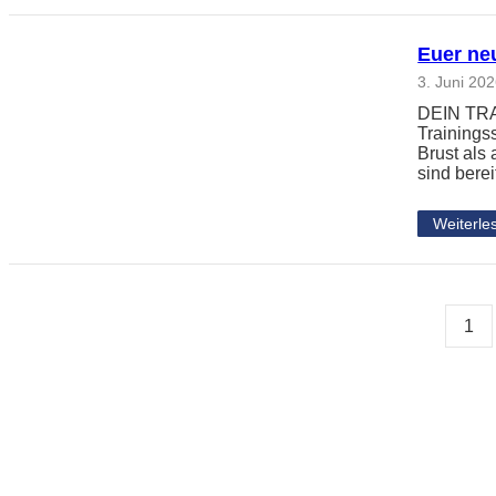
Euer neu
3. Juni 20
DEIN TRAI
Trainingss
Brust als
sind berei
Weiterle
1