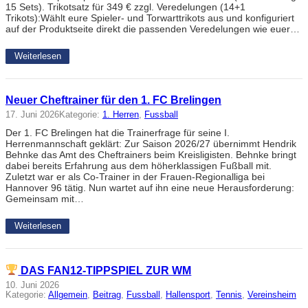
15 Sets). Trikotsatz für 349 € zzgl. Veredelungen (14+1
Trikots):Wählt eure Spieler- und Torwarttrikots aus und konfiguriert
auf der Produktseite direkt die passenden Veredelungen wie euer…
Weiterlesen
Neuer Cheftrainer für den 1. FC Brelingen
17. Juni 2026
Kategorie:
1. Herren
, 
Fussball
Der 1. FC Brelingen hat die Trainerfrage für seine I.
Herrenmannschaft geklärt: Zur Saison 2026/27 übernimmt Hendrik
Behnke das Amt des Cheftrainers beim Kreisligisten. Behnke bringt
dabei bereits Erfahrung aus dem höherklassigen Fußball mit.
Zuletzt war er als Co-Trainer in der Frauen-Regionalliga bei
Hannover 96 tätig. Nun wartet auf ihn eine neue Herausforderung:
Gemeinsam mit…
Weiterlesen
DAS FAN12-TIPPSPIEL ZUR WM
10. Juni 2026
Kategorie:
Allgemein
, 
Beitrag
, 
Fussball
, 
Hallensport
, 
Tennis
, 
Vereinsheim