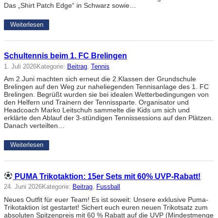
Das „Shirt Patch Edge“ in Schwarz sowie…
Weiterlesen
Schultennis beim 1. FC Brelingen
1. Juli 2026
Kategorie:
Beitrag
, 
Tennis
Am 2.Juni machten sich erneut die 2.Klassen der Grundschule
Brelingen auf den Weg zur naheliegenden Tennisanlage des 1. FC
Brelingen. Begrüßt wurden sie bei idealen Wetterbedingungen von
den Helfern und Trainern der Tennissparte. Organisator und
Headcoach Marko Leitschuh sammelte die Kids um sich und
erklärte den Ablauf der 3-stündigen Tennissessions auf den Plätzen.
Danach verteilten…
Weiterlesen
PUMA Trikotaktion: 15er Sets mit 60% UVP-Rabatt!
24. Juni 2026
Kategorie:
Beitrag
, 
Fussball
Neues Outfit für euer Team! Es ist soweit: Unsere exklusive Puma-
Trikotaktion ist gestartet! Sichert euch euren neuen Trikotsatz zum
absoluten Spitzenpreis mit 60 % Rabatt auf die UVP (Mindestmenge