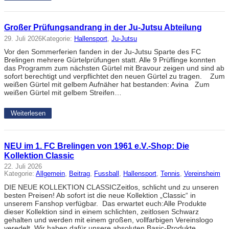
Großer Prüfungsandrang in der Ju-Jutsu Abteilung
29. Juli 2026
Kategorie:
Hallensport
, 
Ju-Jutsu
Vor den Sommerferien fanden in der Ju-Jutsu Sparte des FC
Brelingen mehrere Gürtelprüfungen statt. Alle 9 Prüflinge konnten
das Programm zum nächsten Gürtel mit Bravour zeigen und sind ab
sofort berechtigt und verpflichtet den neuen Gürtel zu tragen. Zum
weißen Gürtel mit gelbem Aufnäher hat bestanden: Avina Zum
weißen Gürtel mit gelbem Streifen…
Weiterlesen
NEU im 1. FC Brelingen von 1961 e.V.-Shop: Die
Kollektion Classic
22. Juli 2026
Kategorie:
Allgemein
, 
Beitrag
, 
Fussball
, 
Hallensport
, 
Tennis
, 
Vereinsheim
DIE NEUE KOLLEKTION CLASSICZeitlos, schlicht und zu unseren
besten Preisen! Ab sofort ist die neue Kollektion „Classic“ in
unserem Fanshop verfügbar. Das erwartet euch:Alle Produkte
dieser Kollektion sind in einem schlichten, zeitlosen Schwarz
gehalten und werden mit einem großen, vollfarbigen Vereinslogo
veredelt. Wir haben dafür unsere absoluten Basic-Produkte