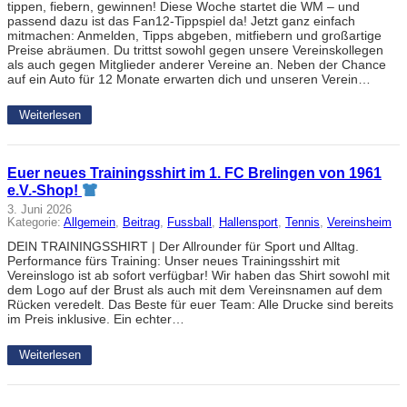
tippen, fiebern, gewinnen! Diese Woche startet die WM – und
passend dazu ist das Fan12-Tippspiel da! Jetzt ganz einfach
mitmachen: Anmelden, Tipps abgeben, mitfiebern und großartige
Preise abräumen. Du trittst sowohl gegen unsere Vereinskollegen
als auch gegen Mitglieder anderer Vereine an. Neben der Chance
auf ein Auto für 12 Monate erwarten dich und unseren Verein…
Weiterlesen
Euer neues Trainingsshirt im 1. FC Brelingen von 1961
e.V.-Shop!
3. Juni 2026
Kategorie:
Allgemein
, 
Beitrag
, 
Fussball
, 
Hallensport
, 
Tennis
, 
Vereinsheim
DEIN TRAININGSSHIRT | Der Allrounder für Sport und Alltag.
Performance fürs Training: Unser neues Trainingsshirt mit
Vereinslogo ist ab sofort verfügbar! Wir haben das Shirt sowohl mit
dem Logo auf der Brust als auch mit dem Vereinsnamen auf dem
Rücken veredelt. Das Beste für euer Team: Alle Drucke sind bereits
im Preis inklusive. Ein echter…
Weiterlesen