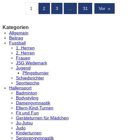
1
2
3
…
31
Vor
»
Kategorien
Allgemein
Beitrag
Fussball
1. Herren
2. Herren
Frauen
JSG Wedemark
Jugend
Pfingstturnier
Schiedsrichter
Sportwoche
Hallensport
Badminton
Bodystyling
Damengymnastik
Eltern-Kind-Turnen
Fit und Fun
Geräteturnen für Mädchen
Ju-Jutsu
Judo
Kinderturnen
Seniorengymnastik