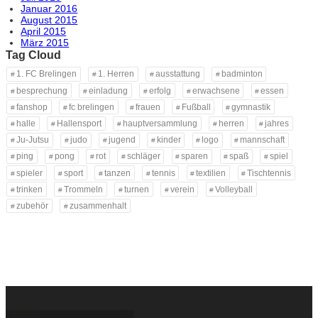
Januar 2016
August 2015
April 2015
März 2015
Tag Cloud
1. FC Brelingen
1. Herren
ausstattung
badminton
besprechung
einladung
erfolg
erwachsene
essen
fanshop
fc brelingen
frauen
Fußball
gymnastik
halle
Hallensport
hauptversammlung
herren
jahres
Ju-Jutsu
judo
jugend
kinder
logo
mannschaft
ping
pong
rot
schläger
sparen
spaß
spiel
spieler
sport
tanzen
tennis
textilien
Tischtennis
trinken
Trommeln
turnen
verein
Volleyball
zubehör
zusammenhalt