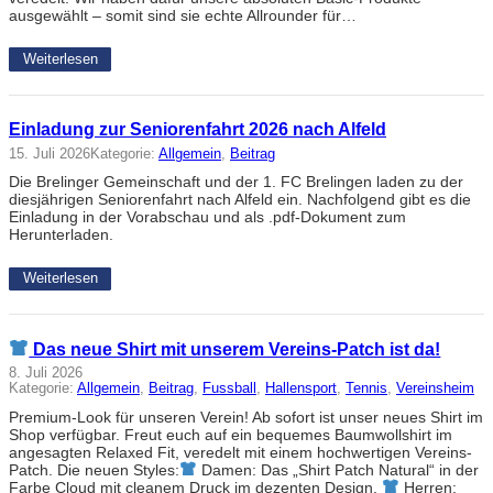
ausgewählt – somit sind sie echte Allrounder für…
Weiterlesen
Einladung zur Seniorenfahrt 2026 nach Alfeld
15. Juli 2026
Kategorie:
Allgemein
, 
Beitrag
Die Brelinger Gemeinschaft und der 1. FC Brelingen laden zu der
diesjährigen Seniorenfahrt nach Alfeld ein. Nachfolgend gibt es die
Einladung in der Vorabschau und als .pdf-Dokument zum
Herunterladen.
Weiterlesen
Das neue Shirt mit unserem Vereins-Patch ist da!
8. Juli 2026
Kategorie:
Allgemein
, 
Beitrag
, 
Fussball
, 
Hallensport
, 
Tennis
, 
Vereinsheim
Premium-Look für unseren Verein! Ab sofort ist unser neues Shirt im
Shop verfügbar. Freut euch auf ein bequemes Baumwollshirt im
angesagten Relaxed Fit, veredelt mit einem hochwertigen Vereins-
Patch. Die neuen Styles:
Damen: Das „Shirt Patch Natural“ in der
Farbe Cloud mit cleanem Druck im dezenten Design.
Herren: