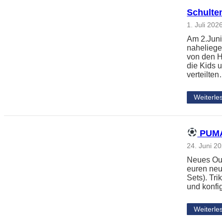
Schulte
1. Juli 202
Am 2.Juni
naheliege
von den H
die Kids 
verteilte
Weiterle
PUMA 
24. Juni 2
Neues Outf
euren neu
Sets). Tri
und konfi
Weiterle