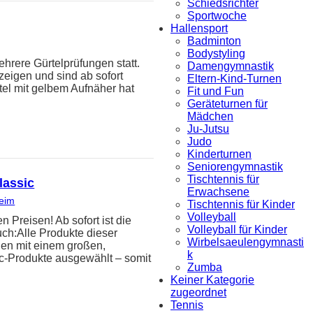
Schiedsrichter
Sportwoche
Hallensport
Badminton
Bodystyling
hrere Gürtelprüfungen statt.
Damengymnastik
zeigen und sind ab sofort
Eltern-Kind-Turnen
tel mit gelbem Aufnäher hat
Fit und Fun
Geräteturnen für
Mädchen
Ju-Jutsu
Judo
Kinderturnen
Seniorengymnastik
Tischtennis für
lassic
Erwachsene
heim
Tischtennis für Kinder
Volleyball
reisen! Ab sofort ist die
Volleyball für Kinder
uch:Alle Produkte dieser
Wirbelsaeulengymnasti
den mit einem großen,
k
ic-Produkte ausgewählt – somit
Zumba
Keiner Kategorie
zugeordnet
Tennis