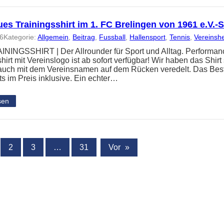
es Trainingsshirt im 1. FC Brelingen von 1961 e.V.
26
Kategorie:
Allgemein
, 
Beitrag
, 
Fussball
, 
Hallensport
, 
Tennis
, 
Vereinsh
NINGSSHIRT | Der Allrounder für Sport und Alltag. Performanc
hirt mit Vereinslogo ist ab sofort verfügbar! Wir haben das Shir
 auch mit dem Vereinsnamen auf dem Rücken veredelt. Das Best
ts im Preis inklusive. Ein echter…
sen
2
3
…
31
Vor
»