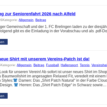
g zur Seniorenfahrt 2026 nach Alfeld
26
Kategorie:
Allgemein
, 
Beitrag
nger Gemeinschaft und der 1. FC Brelingen laden zu der diesjäh
folgend gibt es die Einladung in der Vorabschau und als .pdf-
sen
eue Shirt mit unserem Vereins-Patch ist da!
6
Kategorie:
Allgemein
, 
Beitrag
, 
Fussball
, 
Hallensport
, 
Tennis
, 
Vereinshe
ook für unseren Verein! Ab sofort ist unser neues Shirt im Shop
Baumwollshirt im angesagten Relaxed Fit, veredelt mit einem 
 Styles:
Damen: Das „Shirt Patch Natural“ in der Farbe Clou
 Design.
Herren: Das „Shirt Patch Edge“ in Schwarz sowie…
sen