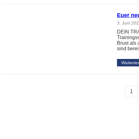
Euer neu
3. Juni 20
DEIN TRAI
Trainingss
Brust als
sind berei
Weiterle
1