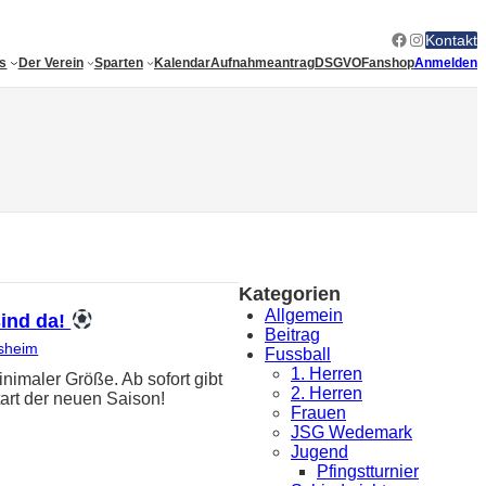
Facebook
Instagram
Kontakt
es
Der Verein
Sparten
Kalendar
Aufnahmeantrag
DSGVO
Fanshop
Anmelden
Kategorien
Allgemein
sind da!
Beitrag
sheim
Fussball
1. Herren
ler Größe. Ab sofort gibt
2. Herren
art der neuen Saison!
Frauen
JSG Wedemark
Jugend
Pfingstturnier