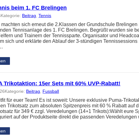
nnis beim 1. FC Brelingen
6
Kategorie:
Beitrag
, 
Tennis
 machten sich erneut die 2.Klassen der Grundschule Brelingen
nden Tennisanlage des 1. FC Brelingen. Begrüßt wurden sie b
elfern und Trainern der Tennissparte. Organisator und Headc
um sich und erklärte den Ablauf der 3-stündigen Tennissessions
n…
sen
Trikotaktion: 15er Sets mit 60% UVP-Rabatt!
026
Kategorie:
Beitrag
, 
Fussball
it für euer Team! Es ist soweit: Unsere exklusive Puma-Trikotakt
en Trikotsatz zum absoluten Spitzenpreis mit 60 % Rabatt auf
kotsatz für 349 € zzgl. Veredelungen (14+1 Trikots):Wählt eure S
guriert auf der Produktseite direkt die passenden Veredelunge
sen