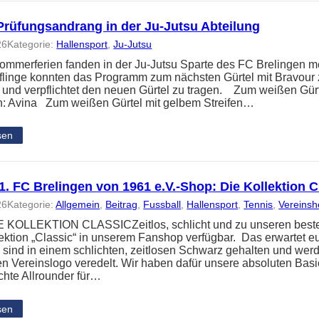
Prüfungsandrang in der Ju-Jutsu Abteilung
26
Kategorie:
Hallensport
, 
Ju-Jutsu
ommerferien fanden in der Ju-Jutsu Sparte des FC Brelingen me
üflinge konnten das Programm zum nächsten Gürtel mit Bravour 
t und verpflichtet den neuen Gürtel zu tragen. Zum weißen Gür
: Avina Zum weißen Gürtel mit gelbem Streifen…
sen
. FC Brelingen von 1961 e.V.-Shop: Die Kollektion C
26
Kategorie:
Allgemein
, 
Beitrag
, 
Fussball
, 
Hallensport
, 
Tennis
, 
Vereins
KOLLEKTION CLASSICZeitlos, schlicht und zu unseren besten P
ektion „Classic“ in unserem Fanshop verfügbar. Das erwartet e
n sind in einem schlichten, zeitlosen Schwarz gehalten und wer
gen Vereinslogo veredelt. Wir haben dafür unsere absoluten Bas
echte Allrounder für…
sen