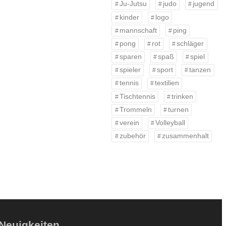
Ju-Jutsu
judo
jugend
kinder
logo
mannschaft
ping
pong
rot
schläger
sparen
spaß
spiel
spieler
sport
tanzen
tennis
textilien
Tischtennis
trinken
Trommeln
turnen
verein
Volleyball
zubehör
zusammenhalt
Neuigkeiten