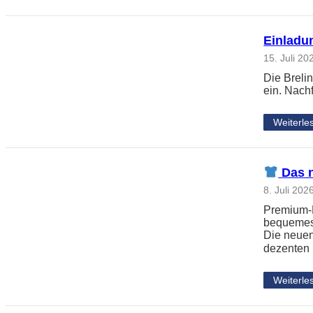
Einladun
15. Juli 20
Die Breli
ein. Nach
Weiterle
Das n
8. Juli 202
Premium-L
bequemes 
Die neuen
dezenten
Weiterle