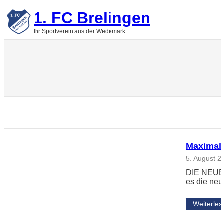
Zum
1. FC Brelingen
Inhalt
springen
Ihr Sportverein aus der Wedemark
Maximal
5. August 
DIE NEUE
es die ne
Weiterle