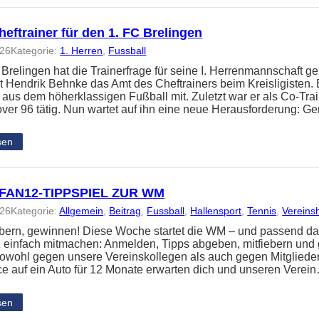
eftrainer für den 1. FC Brelingen
026
Kategorie:
1. Herren
, 
Fussball
 Brelingen hat die Trainerfrage für seine I. Herrenmannschaft ge
 Hendrik Behnke das Amt des Cheftrainers beim Kreisligisten. 
 aus dem höherklassigen Fußball mit. Zuletzt war er als Co-Tra
ver 96 tätig. Nun wartet auf ihn eine neue Herausforderung: 
sen
FAN12-TIPPSPIEL ZUR WM
026
Kategorie:
Allgemein
, 
Beitrag
, 
Fussball
, 
Hallensport
, 
Tennis
, 
Vereins
iebern, gewinnen! Diese Woche startet die WM – und passend da
z einfach mitmachen: Anmelden, Tipps abgeben, mitfiebern und
t sowohl gegen unsere Vereinskollegen als auch gegen Mitglied
e auf ein Auto für 12 Monate erwarten dich und unseren Verei
sen