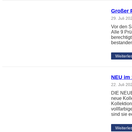
Großer 
29. Juli 20
Vor den S
Alle 9 Pr
berechtig
bestanden
Weiterle
NEU im 1
22. Juli 20
DIE NEUE 
neue Koll
Kollektio
vollfarbi
sind sie 
Weiterle