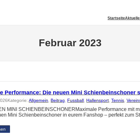
Startseite
Aktuell
Februar 2023
e Performance: Die neuen Mini Schienbeinschoner 
2026
Kategorie:
Allgemein
, 
Beitrag
, 
Fussball
, 
Hallensport
, 
Tennis
, 
Verein
N MINI SCHIENBEINSCHONERMaximale Performance mit minima
uen Mini Schienbeinschoner in eurem Fanshop – perfekt zum St
sen