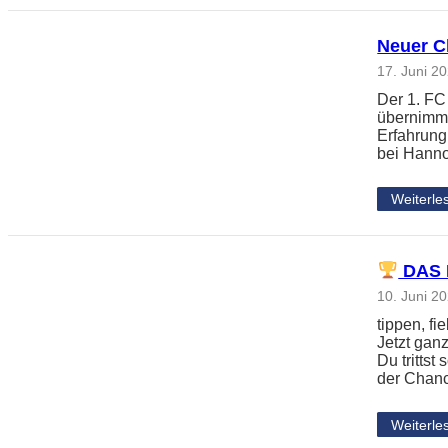
Neuer Ch
17. Juni 2
Der 1. FC
übernimmt
Erfahrung
bei Hanno
Weiterle
DAS 
10. Juni 2
tippen, f
Jetzt gan
Du tritts
der Chanc
Weiterle