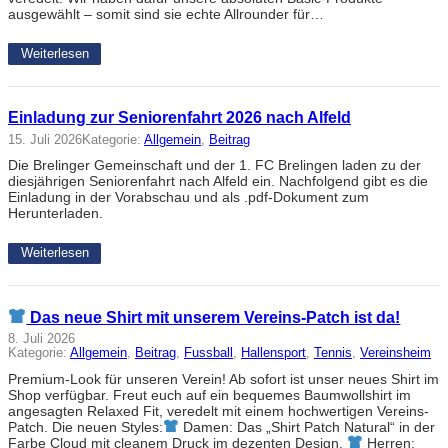
ausgewählt – somit sind sie echte Allrounder für…
Weiterlesen
Einladung zur Seniorenfahrt 2026 nach Alfeld
15. Juli 2026
Kategorie:
Allgemein
, 
Beitrag
Die Brelinger Gemeinschaft und der 1. FC Brelingen laden zu der
diesjährigen Seniorenfahrt nach Alfeld ein. Nachfolgend gibt es die
Einladung in der Vorabschau und als .pdf-Dokument zum
Herunterladen.
Weiterlesen
Das neue Shirt mit unserem Vereins-Patch ist da!
8. Juli 2026
Kategorie:
Allgemein
, 
Beitrag
, 
Fussball
, 
Hallensport
, 
Tennis
, 
Vereinsheim
Premium-Look für unseren Verein! Ab sofort ist unser neues Shirt im
Shop verfügbar. Freut euch auf ein bequemes Baumwollshirt im
angesagten Relaxed Fit, veredelt mit einem hochwertigen Vereins-
Patch. Die neuen Styles:
Damen: Das „Shirt Patch Natural“ in der
Farbe Cloud mit cleanem Druck im dezenten Design.
Herren: