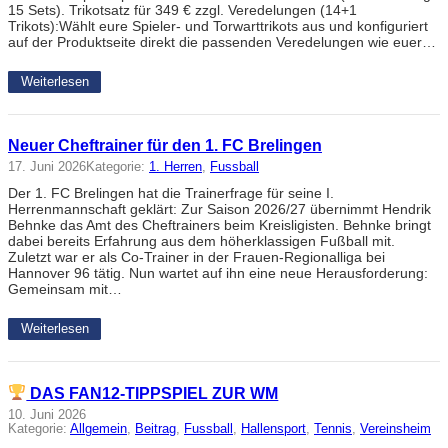
15 Sets). Trikotsatz für 349 € zzgl. Veredelungen (14+1
Trikots):Wählt eure Spieler- und Torwarttrikots aus und konfiguriert
auf der Produktseite direkt die passenden Veredelungen wie euer…
Weiterlesen
Neuer Cheftrainer für den 1. FC Brelingen
17. Juni 2026
Kategorie:
1. Herren
, 
Fussball
Der 1. FC Brelingen hat die Trainerfrage für seine I.
Herrenmannschaft geklärt: Zur Saison 2026/27 übernimmt Hendrik
Behnke das Amt des Cheftrainers beim Kreisligisten. Behnke bringt
dabei bereits Erfahrung aus dem höherklassigen Fußball mit.
Zuletzt war er als Co-Trainer in der Frauen-Regionalliga bei
Hannover 96 tätig. Nun wartet auf ihn eine neue Herausforderung:
Gemeinsam mit…
Weiterlesen
DAS FAN12-TIPPSPIEL ZUR WM
10. Juni 2026
Kategorie:
Allgemein
, 
Beitrag
, 
Fussball
, 
Hallensport
, 
Tennis
, 
Vereinsheim