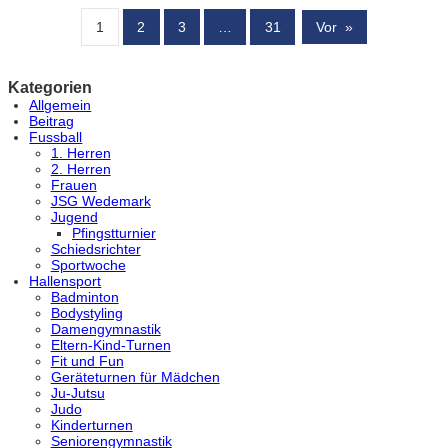
1
2
3
…
31
Vor
»
Kategorien
Allgemein
Beitrag
Fussball
1. Herren
2. Herren
Frauen
JSG Wedemark
Jugend
Pfingstturnier
Schiedsrichter
Sportwoche
Hallensport
Badminton
Bodystyling
Damengymnastik
Eltern-Kind-Turnen
Fit und Fun
Geräteturnen für Mädchen
Ju-Jutsu
Judo
Kinderturnen
Seniorengymnastik