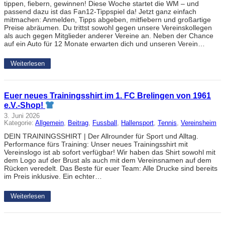
tippen, fiebern, gewinnen! Diese Woche startet die WM – und
passend dazu ist das Fan12-Tippspiel da! Jetzt ganz einfach
mitmachen: Anmelden, Tipps abgeben, mitfiebern und großartige
Preise abräumen. Du trittst sowohl gegen unsere Vereinskollegen
als auch gegen Mitglieder anderer Vereine an. Neben der Chance
auf ein Auto für 12 Monate erwarten dich und unseren Verein…
Weiterlesen
Euer neues Trainingsshirt im 1. FC Brelingen von 1961
e.V.-Shop!
3. Juni 2026
Kategorie:
Allgemein
, 
Beitrag
, 
Fussball
, 
Hallensport
, 
Tennis
, 
Vereinsheim
DEIN TRAININGSSHIRT | Der Allrounder für Sport und Alltag.
Performance fürs Training: Unser neues Trainingsshirt mit
Vereinslogo ist ab sofort verfügbar! Wir haben das Shirt sowohl mit
dem Logo auf der Brust als auch mit dem Vereinsnamen auf dem
Rücken veredelt. Das Beste für euer Team: Alle Drucke sind bereits
im Preis inklusive. Ein echter…
Weiterlesen