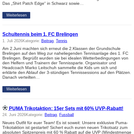
Das „Shirt Patch Edge“ in Schwarz sowie…
Weiterlesen
Schultennis beim 1. FC Brelingen
1. Juli 2026
Kategorie:
Beitrag
, 
Tennis
Am 2.Juni machten sich erneut die 2.Klassen der Grundschule
Brelingen auf den Weg zur naheliegenden Tennisanlage des 1. FC
Brelingen. Begrüßt wurden sie bei idealen Wetterbedingungen von
den Helfern und Trainern der Tennissparte. Organisator und
Headcoach Marko Leitschuh sammelte die Kids um sich und
erklärte den Ablauf der 3-stündigen Tennissessions auf den Plätzen.
Danach verteilten…
Weiterlesen
PUMA Trikotaktion: 15er Sets mit 60% UVP-Rabatt!
24. Juni 2026
Kategorie:
Beitrag
, 
Fussball
Neues Outfit für euer Team! Es ist soweit: Unsere exklusive Puma-
Trikotaktion ist gestartet! Sichert euch euren neuen Trikotsatz zum
absoluten Spitzenpreis mit 60 % Rabatt auf die UVP (Mindestmenge