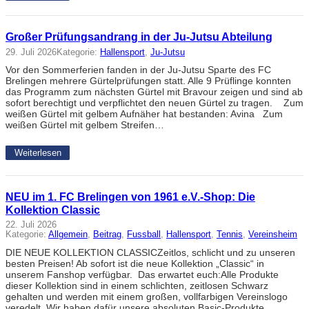
Großer Prüfungsandrang in der Ju-Jutsu Abteilung
29. Juli 2026
Kategorie:
Hallensport
, 
Ju-Jutsu
Vor den Sommerferien fanden in der Ju-Jutsu Sparte des FC
Brelingen mehrere Gürtelprüfungen statt. Alle 9 Prüflinge konnten
das Programm zum nächsten Gürtel mit Bravour zeigen und sind ab
sofort berechtigt und verpflichtet den neuen Gürtel zu tragen. Zum
weißen Gürtel mit gelbem Aufnäher hat bestanden: Avina Zum
weißen Gürtel mit gelbem Streifen…
Weiterlesen
NEU im 1. FC Brelingen von 1961 e.V.-Shop: Die
Kollektion Classic
22. Juli 2026
Kategorie:
Allgemein
, 
Beitrag
, 
Fussball
, 
Hallensport
, 
Tennis
, 
Vereinsheim
DIE NEUE KOLLEKTION CLASSICZeitlos, schlicht und zu unseren
besten Preisen! Ab sofort ist die neue Kollektion „Classic“ in
unserem Fanshop verfügbar. Das erwartet euch:Alle Produkte
dieser Kollektion sind in einem schlichten, zeitlosen Schwarz
gehalten und werden mit einem großen, vollfarbigen Vereinslogo
veredelt. Wir haben dafür unsere absoluten Basic-Produkte