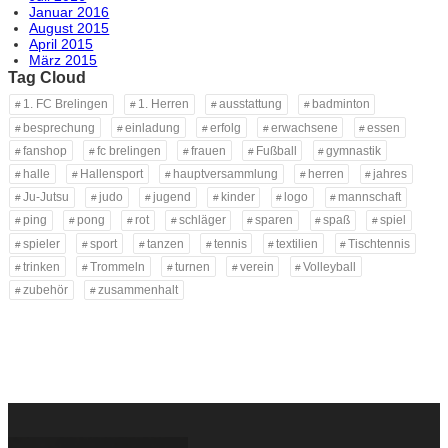
Januar 2016
August 2015
April 2015
März 2015
Tag Cloud
1. FC Brelingen
1. Herren
ausstattung
badminton
besprechung
einladung
erfolg
erwachsene
essen
fanshop
fc brelingen
frauen
Fußball
gymnastik
halle
Hallensport
hauptversammlung
herren
jahres
Ju-Jutsu
judo
jugend
kinder
logo
mannschaft
ping
pong
rot
schläger
sparen
spaß
spiel
spieler
sport
tanzen
tennis
textilien
Tischtennis
trinken
Trommeln
turnen
verein
Volleyball
zubehör
zusammenhalt