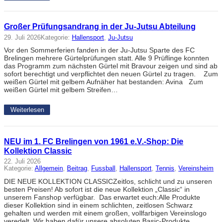
Großer Prüfungsandrang in der Ju-Jutsu Abteilung
29. Juli 2026
Kategorie:
Hallensport
, 
Ju-Jutsu
Vor den Sommerferien fanden in der Ju-Jutsu Sparte des FC
Brelingen mehrere Gürtelprüfungen statt. Alle 9 Prüflinge konnten
das Programm zum nächsten Gürtel mit Bravour zeigen und sind ab
sofort berechtigt und verpflichtet den neuen Gürtel zu tragen. Zum
weißen Gürtel mit gelbem Aufnäher hat bestanden: Avina Zum
weißen Gürtel mit gelbem Streifen…
Weiterlesen
NEU im 1. FC Brelingen von 1961 e.V.-Shop: Die
Kollektion Classic
22. Juli 2026
Kategorie:
Allgemein
, 
Beitrag
, 
Fussball
, 
Hallensport
, 
Tennis
, 
Vereinsheim
DIE NEUE KOLLEKTION CLASSICZeitlos, schlicht und zu unseren
besten Preisen! Ab sofort ist die neue Kollektion „Classic“ in
unserem Fanshop verfügbar. Das erwartet euch:Alle Produkte
dieser Kollektion sind in einem schlichten, zeitlosen Schwarz
gehalten und werden mit einem großen, vollfarbigen Vereinslogo
veredelt. Wir haben dafür unsere absoluten Basic-Produkte