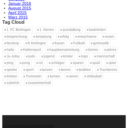
Januar 2016
August 2015
April 2015
März 2015
Tag Cloud
1. FC Brelingen
1. Herren
ausstattung
badminton
besprechung
einladung
erfolg
erwachsene
essen
fanshop
fc brelingen
frauen
Fußball
gymnastik
halle
Hallensport
hauptversammlung
herren
jahres
Ju-Jutsu
judo
jugend
kinder
logo
mannschaft
ping
pong
rot
schläger
sparen
spaß
spiel
spieler
sport
tanzen
tennis
textilien
Tischtennis
trinken
Trommeln
turnen
verein
Volleyball
zubehör
zusammenhalt