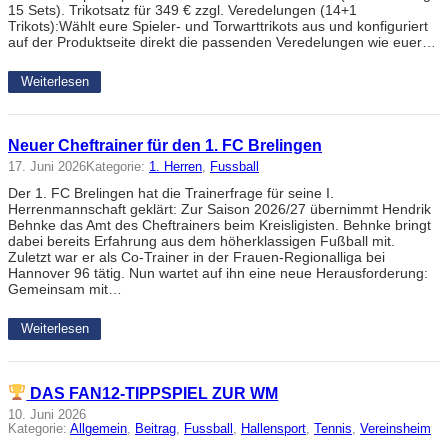
15 Sets). Trikotsatz für 349 € zzgl. Veredelungen (14+1
Trikots):Wählt eure Spieler- und Torwarttrikots aus und konfiguriert
auf der Produktseite direkt die passenden Veredelungen wie euer…
Weiterlesen
Neuer Cheftrainer für den 1. FC Brelingen
17. Juni 2026
Kategorie:
1. Herren
, 
Fussball
Der 1. FC Brelingen hat die Trainerfrage für seine I.
Herrenmannschaft geklärt: Zur Saison 2026/27 übernimmt Hendrik
Behnke das Amt des Cheftrainers beim Kreisligisten. Behnke bringt
dabei bereits Erfahrung aus dem höherklassigen Fußball mit.
Zuletzt war er als Co-Trainer in der Frauen-Regionalliga bei
Hannover 96 tätig. Nun wartet auf ihn eine neue Herausforderung:
Gemeinsam mit…
Weiterlesen
DAS FAN12-TIPPSPIEL ZUR WM
10. Juni 2026
Kategorie:
Allgemein
, 
Beitrag
, 
Fussball
, 
Hallensport
, 
Tennis
, 
Vereinsheim