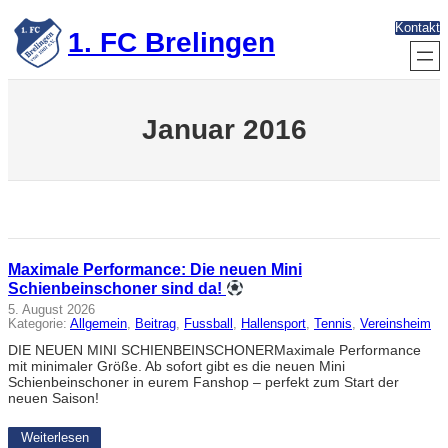
Zum
Kontakt
Inhalt
1. FC Brelingen
springen
Januar 2016
Maximale Performance: Die neuen Mini
Schienbeinschoner sind da!
5. August 2026
Kategorie:
Allgemein
, 
Beitrag
, 
Fussball
, 
Hallensport
, 
Tennis
, 
Vereinsheim
DIE NEUEN MINI SCHIENBEINSCHONERMaximale Performance
mit minimaler Größe. Ab sofort gibt es die neuen Mini
Schienbeinschoner in eurem Fanshop – perfekt zum Start der
neuen Saison!
Weiterlesen