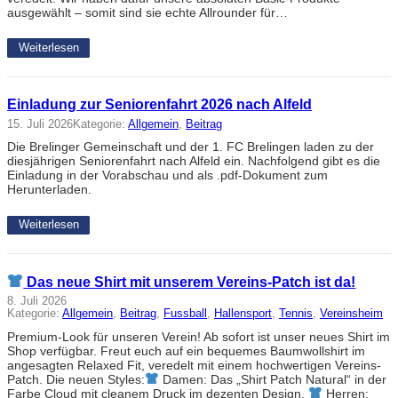
ausgewählt – somit sind sie echte Allrounder für…
Weiterlesen
Einladung zur Seniorenfahrt 2026 nach Alfeld
15. Juli 2026
Kategorie:
Allgemein
, 
Beitrag
Die Brelinger Gemeinschaft und der 1. FC Brelingen laden zu der
diesjährigen Seniorenfahrt nach Alfeld ein. Nachfolgend gibt es die
Einladung in der Vorabschau und als .pdf-Dokument zum
Herunterladen.
Weiterlesen
Das neue Shirt mit unserem Vereins-Patch ist da!
8. Juli 2026
Kategorie:
Allgemein
, 
Beitrag
, 
Fussball
, 
Hallensport
, 
Tennis
, 
Vereinsheim
Premium-Look für unseren Verein! Ab sofort ist unser neues Shirt im
Shop verfügbar. Freut euch auf ein bequemes Baumwollshirt im
angesagten Relaxed Fit, veredelt mit einem hochwertigen Vereins-
Patch. Die neuen Styles:
Damen: Das „Shirt Patch Natural“ in der
Farbe Cloud mit cleanem Druck im dezenten Design.
Herren: