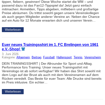
tippen, fiebern, gewinnen! Diese Woche startet die WM – und
passend dazu ist das Fan12-Tippspiel da! Jetzt ganz einfach
mitmachen: Anmelden, Tipps abgeben, mitfiebern und großartige
Preise abräumen. Du trittst sowohl gegen unsere Vereinskollegen
als auch gegen Mitglieder anderer Vereine an. Neben der Chance
auf ein Auto für 12 Monate erwarten dich und unseren Verein…
Weiterlesen
Euer neues Trainingsshirt im 1. FC Brelingen von 1961
e.V.-Shop!
3. Juni 2026
Kategorie:
Allgemein
, 
Beitrag
, 
Fussball
, 
Hallensport
, 
Tennis
, 
Vereinsheim
DEIN TRAININGSSHIRT | Der Allrounder für Sport und Alltag.
Performance fürs Training: Unser neues Trainingsshirt mit
Vereinslogo ist ab sofort verfügbar! Wir haben das Shirt sowohl mit
dem Logo auf der Brust als auch mit dem Vereinsnamen auf dem
Rücken veredelt. Das Beste für euer Team: Alle Drucke sind bereits
im Preis inklusive. Ein echter…
Weiterlesen