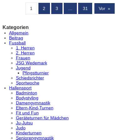
1
2
3
…
31
Vor
»
Kategorien
Allgemein
Beitrag
Fussball
1. Herren
2. Herren
Frauen
JSG Wedemark
Jugend
Pfingstturnier
Schiedsrichter
Sportwoche
Hallensport
Badminton
Bodystyling
Damengymnastik
Eltern-Kind-Turnen
Fit und Fun
Geräteturnen für Mädchen
Ju-Jutsu
Judo
Kinderturnen
Seniorengymnastik