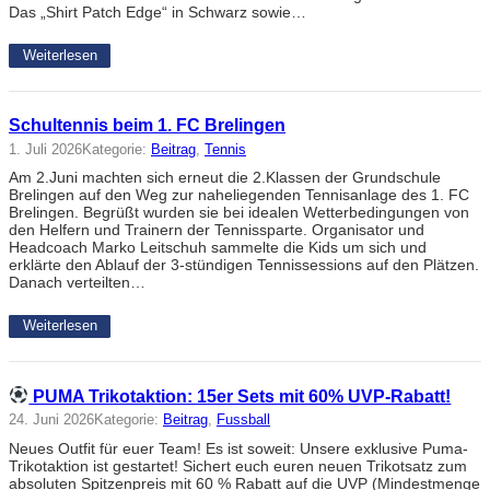
Das „Shirt Patch Edge“ in Schwarz sowie…
Weiterlesen
Schultennis beim 1. FC Brelingen
1. Juli 2026
Kategorie:
Beitrag
, 
Tennis
Am 2.Juni machten sich erneut die 2.Klassen der Grundschule
Brelingen auf den Weg zur naheliegenden Tennisanlage des 1. FC
Brelingen. Begrüßt wurden sie bei idealen Wetterbedingungen von
den Helfern und Trainern der Tennissparte. Organisator und
Headcoach Marko Leitschuh sammelte die Kids um sich und
erklärte den Ablauf der 3-stündigen Tennissessions auf den Plätzen.
Danach verteilten…
Weiterlesen
PUMA Trikotaktion: 15er Sets mit 60% UVP-Rabatt!
24. Juni 2026
Kategorie:
Beitrag
, 
Fussball
Neues Outfit für euer Team! Es ist soweit: Unsere exklusive Puma-
Trikotaktion ist gestartet! Sichert euch euren neuen Trikotsatz zum
absoluten Spitzenpreis mit 60 % Rabatt auf die UVP (Mindestmenge