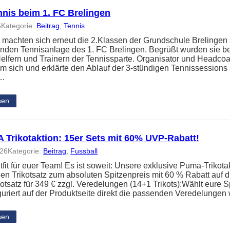
nnis beim 1. FC Brelingen
6
Kategorie:
Beitrag
, 
Tennis
 machten sich erneut die 2.Klassen der Grundschule Brelingen
nden Tennisanlage des 1. FC Brelingen. Begrüßt wurden sie b
elfern und Trainern der Tennissparte. Organisator und Headc
um sich und erklärte den Ablauf der 3-stündigen Tennissessions
n…
sen
Trikotaktion: 15er Sets mit 60% UVP-Rabatt!
026
Kategorie:
Beitrag
, 
Fussball
it für euer Team! Es ist soweit: Unsere exklusive Puma-Trikotakt
en Trikotsatz zum absoluten Spitzenpreis mit 60 % Rabatt auf
kotsatz für 349 € zzgl. Veredelungen (14+1 Trikots):Wählt eure S
guriert auf der Produktseite direkt die passenden Veredelunge
sen