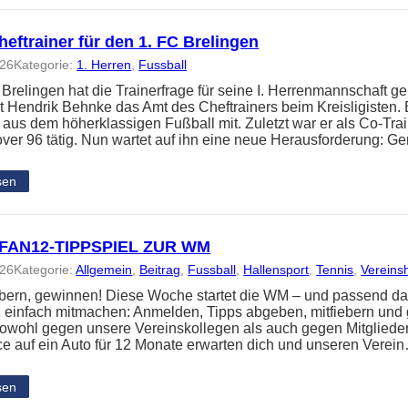
eftrainer für den 1. FC Brelingen
026
Kategorie:
1. Herren
, 
Fussball
 Brelingen hat die Trainerfrage für seine I. Herrenmannschaft ge
 Hendrik Behnke das Amt des Cheftrainers beim Kreisligisten. 
 aus dem höherklassigen Fußball mit. Zuletzt war er als Co-Tra
ver 96 tätig. Nun wartet auf ihn eine neue Herausforderung: 
sen
FAN12-TIPPSPIEL ZUR WM
026
Kategorie:
Allgemein
, 
Beitrag
, 
Fussball
, 
Hallensport
, 
Tennis
, 
Vereins
iebern, gewinnen! Diese Woche startet die WM – und passend da
z einfach mitmachen: Anmelden, Tipps abgeben, mitfiebern und
t sowohl gegen unsere Vereinskollegen als auch gegen Mitglied
e auf ein Auto für 12 Monate erwarten dich und unseren Verei
sen