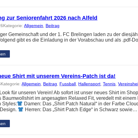
g zur Seniorenfahrt 2026 nach Alfeld
26
Kategorie:
Allgemein
, 
Beitrag
nger Gemeinschaft und der 1. FC Brelingen laden zu der diesjäh
folgend gibt es die Einladung in der Vorabschau und als .pdf-
sen
eue Shirt mit unserem Vereins-Patch ist da!
6
Kategorie:
Allgemein
, 
Beitrag
, 
Fussball
, 
Hallensport
, 
Tennis
, 
Vereinshe
ook für unseren Verein! Ab sofort ist unser neues Shirt im Shop
Baumwollshirt im angesagten Relaxed Fit, veredelt mit einem 
 Styles:
Damen: Das „Shirt Patch Natural“ in der Farbe Clou
 Design.
Herren: Das „Shirt Patch Edge“ in Schwarz sowie…
sen