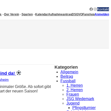
Facebook
Instagram
Kontakt
es
Der Verein
Sparten
Kalendar
Aufnahmeantrag
DSGVO
Fanshop
Anmelden
Kategorien
Allgemein
sind da!
Beitrag
sheim
Fussball
1. Herren
ler Größe. Ab sofort gibt
2. Herren
art der neuen Saison!
Frauen
JSG Wedemark
Jugend
Pfingstturnier