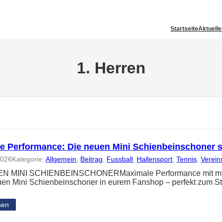
Startseite
Aktuell
1. Herren
e Performance: Die neuen Mini Schienbeinschoner 
2026
Kategorie:
Allgemein
, 
Beitrag
, 
Fussball
, 
Hallensport
, 
Tennis
, 
Verein
N MINI SCHIENBEINSCHONERMaximale Performance mit minima
uen Mini Schienbeinschoner in eurem Fanshop – perfekt zum St
sen