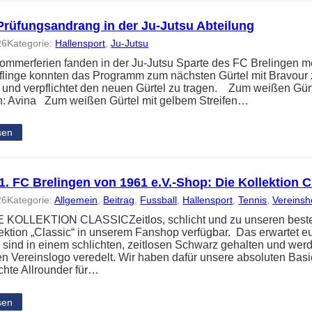
Prüfungsandrang in der Ju-Jutsu Abteilung
26
Kategorie:
Hallensport
, 
Ju-Jutsu
ommerferien fanden in der Ju-Jutsu Sparte des FC Brelingen me
üflinge konnten das Programm zum nächsten Gürtel mit Bravour 
t und verpflichtet den neuen Gürtel zu tragen. Zum weißen Gür
: Avina Zum weißen Gürtel mit gelbem Streifen…
sen
. FC Brelingen von 1961 e.V.-Shop: Die Kollektion C
26
Kategorie:
Allgemein
, 
Beitrag
, 
Fussball
, 
Hallensport
, 
Tennis
, 
Vereins
KOLLEKTION CLASSICZeitlos, schlicht und zu unseren besten P
ektion „Classic“ in unserem Fanshop verfügbar. Das erwartet e
n sind in einem schlichten, zeitlosen Schwarz gehalten und wer
gen Vereinslogo veredelt. Wir haben dafür unsere absoluten Bas
echte Allrounder für…
sen