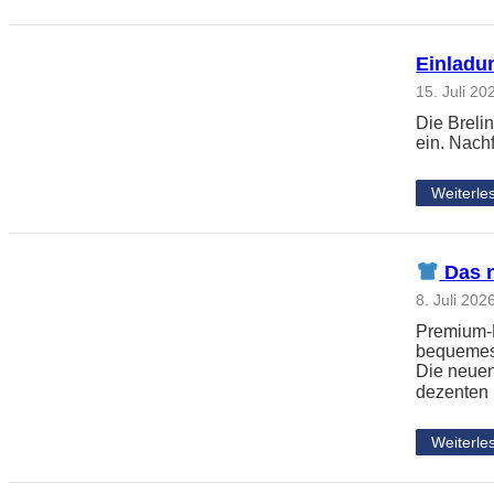
Einladun
15. Juli 20
Die Breli
ein. Nach
Weiterle
Das n
8. Juli 202
Premium-L
bequemes 
Die neuen
dezenten
Weiterle