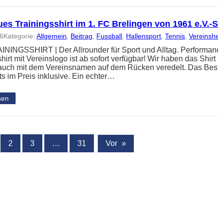
es Trainingsshirt im 1. FC Brelingen von 1961 e.V.
26
Kategorie:
Allgemein
, 
Beitrag
, 
Fussball
, 
Hallensport
, 
Tennis
, 
Vereinsh
NINGSSHIRT | Der Allrounder für Sport und Alltag. Performanc
hirt mit Vereinslogo ist ab sofort verfügbar! Wir haben das Shir
 auch mit dem Vereinsnamen auf dem Rücken veredelt. Das Best
ts im Preis inklusive. Ein echter…
sen
2
3
…
31
Vor
»