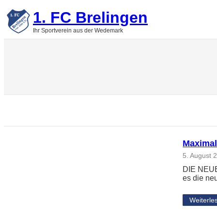
Zum
1. FC Brelingen
Inhalt
springen
Ihr Sportverein aus der Wedemark
Maximal
5. August 
DIE NEUE
es die ne
Weiterle