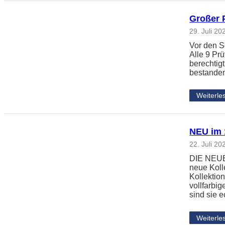
Großer 
29. Juli 20
Vor den S
Alle 9 Pr
berechtig
bestanden
Weiterle
NEU im 1
22. Juli 20
DIE NEUE 
neue Koll
Kollektio
vollfarbi
sind sie 
Weiterle