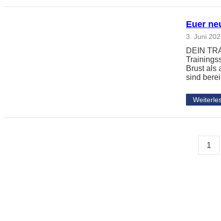
Euer neu
3. Juni 20
DEIN TRAI
Trainingss
Brust als
sind berei
Weiterle
1