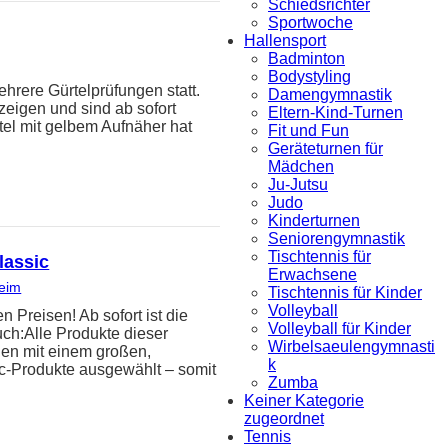
Schiedsrichter
Sportwoche
Hallensport
Badminton
Bodystyling
hrere Gürtelprüfungen statt.
Damengymnastik
zeigen und sind ab sofort
Eltern-Kind-Turnen
tel mit gelbem Aufnäher hat
Fit und Fun
Geräteturnen für
Mädchen
Ju-Jutsu
Judo
Kinderturnen
Seniorengymnastik
Tischtennis für
lassic
Erwachsene
heim
Tischtennis für Kinder
Volleyball
reisen! Ab sofort ist die
Volleyball für Kinder
uch:Alle Produkte dieser
Wirbelsaeulengymnasti
den mit einem großen,
k
ic-Produkte ausgewählt – somit
Zumba
Keiner Kategorie
zugeordnet
Tennis