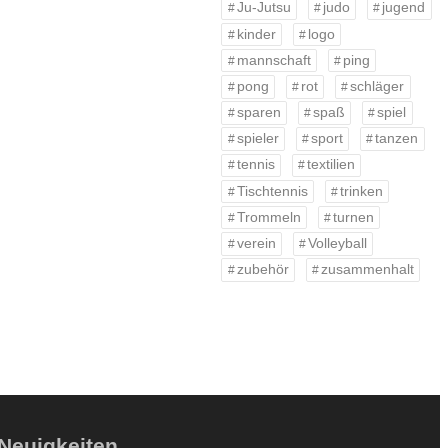
Ju-Jutsu
judo
jugend
kinder
logo
mannschaft
ping
pong
rot
schläger
sparen
spaß
spiel
spieler
sport
tanzen
tennis
textilien
Tischtennis
trinken
Trommeln
turnen
verein
Volleyball
zubehör
zusammenhalt
Neuigkeiten