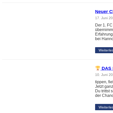
Neuer Ch
17. Juni 2
Der 1. FC
übernimmt
Erfahrung
bei Hanno
Weiterle
DAS 
10. Juni 2
tippen, f
Jetzt gan
Du tritts
der Chanc
Weiterle