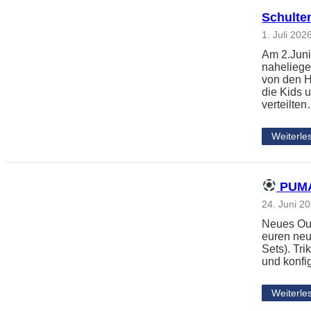
Schulte
1. Juli 202
Am 2.Juni
naheliege
von den H
die Kids 
verteilte
Weiterle
PUMA 
24. Juni 2
Neues Outf
euren neu
Sets). Tri
und konfi
Weiterle