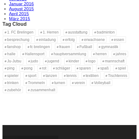
Januar 2016
August 2015
April 2015
März 2015
Tag Cloud
1. FC Brelingen
1. Herren
ausstattung
badminton
besprechung
einladung
erfolg
erwachsene
essen
fanshop
fc brelingen
frauen
Fußball
gymnastik
halle
Hallensport
hauptversammlung
herren
jahres
Ju-Jutsu
judo
jugend
kinder
logo
mannschaft
ping
pong
rot
schläger
sparen
spaß
spiel
spieler
sport
tanzen
tennis
textilien
Tischtennis
trinken
Trommeln
turnen
verein
Volleyball
zubehör
zusammenhalt