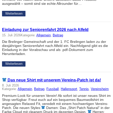
ausgewählt – somit sind sie echte Allrounder für…
Weiterlesen
Einladung zur Seniorenfahrt 2026 nach Alfeld
15. Juli 2026
Kategorie:
Allgemein
, 
Beitrag
Die Brelinger Gemeinschaft und der 1. FC Brelingen laden zu der
diesjährigen Seniorenfahrt nach Alfeld ein. Nachfolgend gibt es die
Einladung in der Vorabschau und als .pdf-Dokument zum
Herunterladen.
Weiterlesen
Das neue Shirt mit unserem Vereins-Patch ist da!
8. Juli 2026
Kategorie:
Allgemein
, 
Beitrag
, 
Fussball
, 
Hallensport
, 
Tennis
, 
Vereinsheim
Premium-Look für unseren Verein! Ab sofort ist unser neues Shirt im
Shop verfügbar. Freut euch auf ein bequemes Baumwollshirt im
angesagten Relaxed Fit, veredelt mit einem hochwertigen Vereins-
Patch. Die neuen Styles:
Damen: Das „Shirt Patch Natural“ in der
Farbe Cloud mit cleanem Druck im dezenten Design.
Herren: