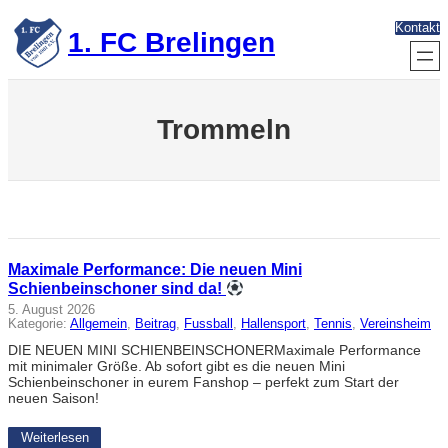
Zum
Kontakt
Inhalt
1. FC Brelingen
springen
Trommeln
Maximale Performance: Die neuen Mini
Schienbeinschoner sind da!
5. August 2026
Kategorie:
Allgemein
, 
Beitrag
, 
Fussball
, 
Hallensport
, 
Tennis
, 
Vereinsheim
DIE NEUEN MINI SCHIENBEINSCHONERMaximale Performance
mit minimaler Größe. Ab sofort gibt es die neuen Mini
Schienbeinschoner in eurem Fanshop – perfekt zum Start der
neuen Saison!
Weiterlesen