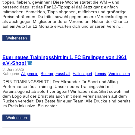
tippen, fiebern, gewinnen! Diese Woche startet die WM – und
passend dazu ist das Fan12-Tippspiel da! Jetzt ganz einfach
mitmachen: Anmelden, Tipps abgeben, mitfiebern und großartige
Preise abräumen. Du trittst sowohl gegen unsere Vereinskollegen
als auch gegen Mitglieder anderer Vereine an. Neben der Chance
auf ein Auto für 12 Monate erwarten dich und unseren Verein…
Weiterlesen
Euer neues Trainingsshirt im 1. FC Brelingen von 1961
e.V.-Shop!
3. Juni 2026
Kategorie:
Allgemein
, 
Beitrag
, 
Fussball
, 
Hallensport
, 
Tennis
, 
Vereinsheim
DEIN TRAININGSSHIRT | Der Allrounder für Sport und Alltag.
Performance fürs Training: Unser neues Trainingsshirt mit
Vereinslogo ist ab sofort verfügbar! Wir haben das Shirt sowohl mit
dem Logo auf der Brust als auch mit dem Vereinsnamen auf dem
Rücken veredelt. Das Beste für euer Team: Alle Drucke sind bereits
im Preis inklusive. Ein echter…
Weiterlesen