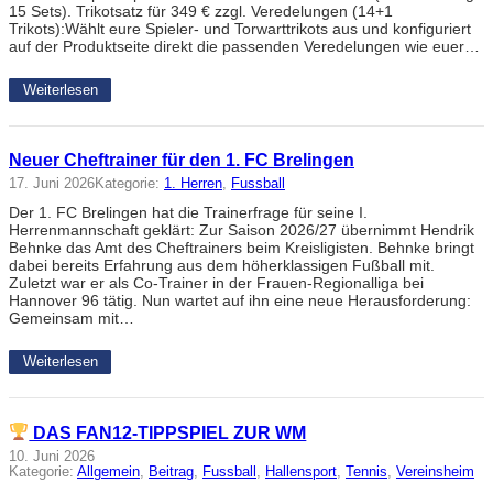
15 Sets). Trikotsatz für 349 € zzgl. Veredelungen (14+1
Trikots):Wählt eure Spieler- und Torwarttrikots aus und konfiguriert
auf der Produktseite direkt die passenden Veredelungen wie euer…
Weiterlesen
Neuer Cheftrainer für den 1. FC Brelingen
17. Juni 2026
Kategorie:
1. Herren
, 
Fussball
Der 1. FC Brelingen hat die Trainerfrage für seine I.
Herrenmannschaft geklärt: Zur Saison 2026/27 übernimmt Hendrik
Behnke das Amt des Cheftrainers beim Kreisligisten. Behnke bringt
dabei bereits Erfahrung aus dem höherklassigen Fußball mit.
Zuletzt war er als Co-Trainer in der Frauen-Regionalliga bei
Hannover 96 tätig. Nun wartet auf ihn eine neue Herausforderung:
Gemeinsam mit…
Weiterlesen
DAS FAN12-TIPPSPIEL ZUR WM
10. Juni 2026
Kategorie:
Allgemein
, 
Beitrag
, 
Fussball
, 
Hallensport
, 
Tennis
, 
Vereinsheim