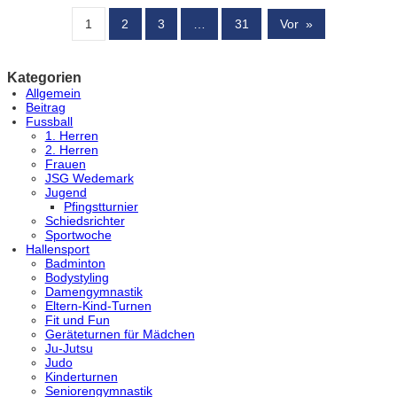
1
2
3
…
31
Vor
»
Kategorien
Allgemein
Beitrag
Fussball
1. Herren
2. Herren
Frauen
JSG Wedemark
Jugend
Pfingstturnier
Schiedsrichter
Sportwoche
Hallensport
Badminton
Bodystyling
Damengymnastik
Eltern-Kind-Turnen
Fit und Fun
Geräteturnen für Mädchen
Ju-Jutsu
Judo
Kinderturnen
Seniorengymnastik