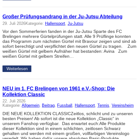
Großer Prüfungsandrang in der Ju-Jutsu Abteilung
29. Juli 2026
Kategorie:
Hallensport
, 
Ju-Jutsu
Vor den Sommerferien fanden in der Ju-Jutsu Sparte des FC
Brelingen mehrere Gürtelprüfungen statt. Alle 9 Prüflinge konnten
das Programm zum nächsten Gürtel mit Bravour zeigen und sind ab
sofort berechtigt und verpflichtet den neuen Gürtel zu tragen. Zum
weißen Gürtel mit gelbem Aufnäher hat bestanden: Avina Zum
weißen Gürtel mit gelbem Streifen…
Weiterlesen
NEU im 1. FC Brelingen von 1961 e.V.-Shop: Die
Kollektion Classic
22. Juli 2026
Kategorie:
Allgemein
, 
Beitrag
, 
Fussball
, 
Hallensport
, 
Tennis
, 
Vereinsheim
DIE NEUE KOLLEKTION CLASSICZeitlos, schlicht und zu unseren
besten Preisen! Ab sofort ist die neue Kollektion „Classic“ in
unserem Fanshop verfügbar. Das erwartet euch:Alle Produkte
dieser Kollektion sind in einem schlichten, zeitlosen Schwarz
gehalten und werden mit einem großen, vollfarbigen Vereinslogo
veredelt. Wir haben dafür unsere absoluten Basic-Produkte