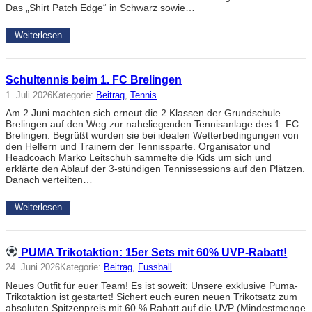
Das „Shirt Patch Edge“ in Schwarz sowie…
Weiterlesen
Schultennis beim 1. FC Brelingen
1. Juli 2026
Kategorie:
Beitrag
, 
Tennis
Am 2.Juni machten sich erneut die 2.Klassen der Grundschule
Brelingen auf den Weg zur naheliegenden Tennisanlage des 1. FC
Brelingen. Begrüßt wurden sie bei idealen Wetterbedingungen von
den Helfern und Trainern der Tennissparte. Organisator und
Headcoach Marko Leitschuh sammelte die Kids um sich und
erklärte den Ablauf der 3-stündigen Tennissessions auf den Plätzen.
Danach verteilten…
Weiterlesen
PUMA Trikotaktion: 15er Sets mit 60% UVP-Rabatt!
24. Juni 2026
Kategorie:
Beitrag
, 
Fussball
Neues Outfit für euer Team! Es ist soweit: Unsere exklusive Puma-
Trikotaktion ist gestartet! Sichert euch euren neuen Trikotsatz zum
absoluten Spitzenpreis mit 60 % Rabatt auf die UVP (Mindestmenge