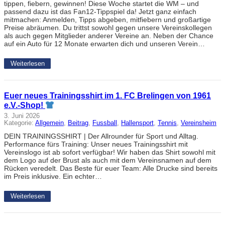
tippen, fiebern, gewinnen! Diese Woche startet die WM – und
passend dazu ist das Fan12-Tippspiel da! Jetzt ganz einfach
mitmachen: Anmelden, Tipps abgeben, mitfiebern und großartige
Preise abräumen. Du trittst sowohl gegen unsere Vereinskollegen
als auch gegen Mitglieder anderer Vereine an. Neben der Chance
auf ein Auto für 12 Monate erwarten dich und unseren Verein…
Weiterlesen
Euer neues Trainingsshirt im 1. FC Brelingen von 1961
e.V.-Shop!
3. Juni 2026
Kategorie:
Allgemein
, 
Beitrag
, 
Fussball
, 
Hallensport
, 
Tennis
, 
Vereinsheim
DEIN TRAININGSSHIRT | Der Allrounder für Sport und Alltag.
Performance fürs Training: Unser neues Trainingsshirt mit
Vereinslogo ist ab sofort verfügbar! Wir haben das Shirt sowohl mit
dem Logo auf der Brust als auch mit dem Vereinsnamen auf dem
Rücken veredelt. Das Beste für euer Team: Alle Drucke sind bereits
im Preis inklusive. Ein echter…
Weiterlesen