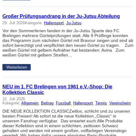
Großer Prüfungsandrang in der Ju-Jutsu Abteilung
29. Juli 2026
Kategorie:
Hallensport
, 
Ju-Jutsu
Vor den Sommerferien fanden in der Ju-Jutsu Sparte des FC
Brelingen mehrere Gürtelprüfungen statt. Alle 9 Prüflinge konnten
das Programm zum nächsten Gürtel mit Bravour zeigen und sind ab
sofort berechtigt und verpflichtet den neuen Gürtel zu tragen. Zum
weißen Gürtel mit gelbem Aufnäher hat bestanden: Avina Zum
weißen Gürtel mit gelbem Streifen…
Weiterlesen
NEU im 1. FC Brelingen von 1961 e.V.-Shop: Die
Kollektion Classic
22. Juli 2026
Kategorie:
Allgemein
, 
Beitrag
, 
Fussball
, 
Hallensport
, 
Tennis
, 
Vereinsheim
DIE NEUE KOLLEKTION CLASSICZeitlos, schlicht und zu unseren
besten Preisen! Ab sofort ist die neue Kollektion „Classic“ in
unserem Fanshop verfügbar. Das erwartet euch:Alle Produkte
dieser Kollektion sind in einem schlichten, zeitlosen Schwarz
gehalten und werden mit einem großen, vollfarbigen Vereinslogo
veredelt. Wir haben dafür unsere absoluten Basic-Produkte