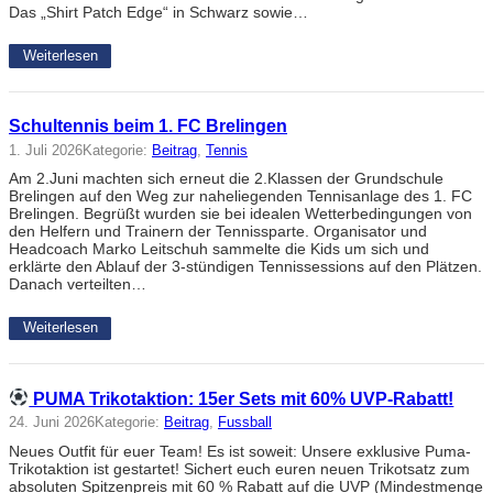
Das „Shirt Patch Edge“ in Schwarz sowie…
Weiterlesen
Schultennis beim 1. FC Brelingen
1. Juli 2026
Kategorie:
Beitrag
, 
Tennis
Am 2.Juni machten sich erneut die 2.Klassen der Grundschule
Brelingen auf den Weg zur naheliegenden Tennisanlage des 1. FC
Brelingen. Begrüßt wurden sie bei idealen Wetterbedingungen von
den Helfern und Trainern der Tennissparte. Organisator und
Headcoach Marko Leitschuh sammelte die Kids um sich und
erklärte den Ablauf der 3-stündigen Tennissessions auf den Plätzen.
Danach verteilten…
Weiterlesen
PUMA Trikotaktion: 15er Sets mit 60% UVP-Rabatt!
24. Juni 2026
Kategorie:
Beitrag
, 
Fussball
Neues Outfit für euer Team! Es ist soweit: Unsere exklusive Puma-
Trikotaktion ist gestartet! Sichert euch euren neuen Trikotsatz zum
absoluten Spitzenpreis mit 60 % Rabatt auf die UVP (Mindestmenge