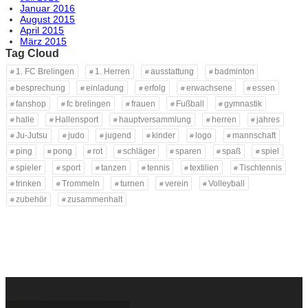
Januar 2016
August 2015
April 2015
März 2015
Tag Cloud
1. FC Brelingen
1. Herren
ausstattung
badminton
besprechung
einladung
erfolg
erwachsene
essen
fanshop
fc brelingen
frauen
Fußball
gymnastik
halle
Hallensport
hauptversammlung
herren
jahres
Ju-Jutsu
judo
jugend
kinder
logo
mannschaft
ping
pong
rot
schläger
sparen
spaß
spiel
spieler
sport
tanzen
tennis
textilien
Tischtennis
trinken
Trommeln
turnen
verein
Volleyball
zubehör
zusammenhalt