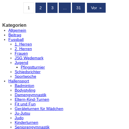
1
2
3
…
31
Vor
»
Kategorien
Allgemein
Beitrag
Fussball
1. Herren
2. Herren
Frauen
JSG Wedemark
Jugend
Pfingstturnier
Schiedsrichter
Sportwoche
Hallensport
Badminton
Bodystyling
Damengymnastik
Eltern-Kind-Turnen
Fit und Fun
Geräteturnen für Mädchen
Ju-Jutsu
Judo
Kinderturnen
Seniorengymnastik