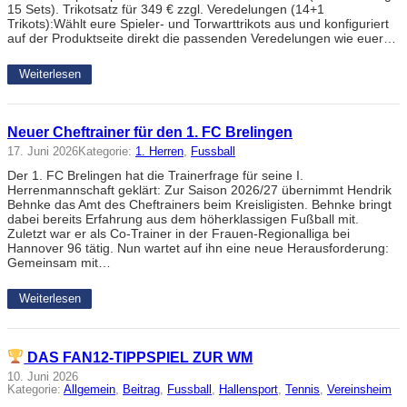
15 Sets). Trikotsatz für 349 € zzgl. Veredelungen (14+1
Trikots):Wählt eure Spieler- und Torwarttrikots aus und konfiguriert
auf der Produktseite direkt die passenden Veredelungen wie euer…
Weiterlesen
Neuer Cheftrainer für den 1. FC Brelingen
17. Juni 2026
Kategorie:
1. Herren
, 
Fussball
Der 1. FC Brelingen hat die Trainerfrage für seine I.
Herrenmannschaft geklärt: Zur Saison 2026/27 übernimmt Hendrik
Behnke das Amt des Cheftrainers beim Kreisligisten. Behnke bringt
dabei bereits Erfahrung aus dem höherklassigen Fußball mit.
Zuletzt war er als Co-Trainer in der Frauen-Regionalliga bei
Hannover 96 tätig. Nun wartet auf ihn eine neue Herausforderung:
Gemeinsam mit…
Weiterlesen
DAS FAN12-TIPPSPIEL ZUR WM
10. Juni 2026
Kategorie:
Allgemein
, 
Beitrag
, 
Fussball
, 
Hallensport
, 
Tennis
, 
Vereinsheim