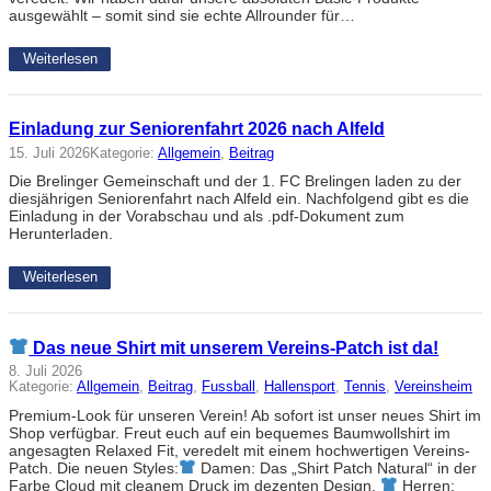
ausgewählt – somit sind sie echte Allrounder für…
Weiterlesen
Einladung zur Seniorenfahrt 2026 nach Alfeld
15. Juli 2026
Kategorie:
Allgemein
, 
Beitrag
Die Brelinger Gemeinschaft und der 1. FC Brelingen laden zu der
diesjährigen Seniorenfahrt nach Alfeld ein. Nachfolgend gibt es die
Einladung in der Vorabschau und als .pdf-Dokument zum
Herunterladen.
Weiterlesen
Das neue Shirt mit unserem Vereins-Patch ist da!
8. Juli 2026
Kategorie:
Allgemein
, 
Beitrag
, 
Fussball
, 
Hallensport
, 
Tennis
, 
Vereinsheim
Premium-Look für unseren Verein! Ab sofort ist unser neues Shirt im
Shop verfügbar. Freut euch auf ein bequemes Baumwollshirt im
angesagten Relaxed Fit, veredelt mit einem hochwertigen Vereins-
Patch. Die neuen Styles:
Damen: Das „Shirt Patch Natural“ in der
Farbe Cloud mit cleanem Druck im dezenten Design.
Herren: