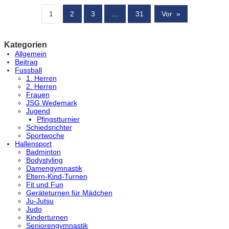
1
2
3
…
31
Vor
»
Kategorien
Allgemein
Beitrag
Fussball
1. Herren
2. Herren
Frauen
JSG Wedemark
Jugend
Pfingstturnier
Schiedsrichter
Sportwoche
Hallensport
Badminton
Bodystyling
Damengymnastik
Eltern-Kind-Turnen
Fit und Fun
Geräteturnen für Mädchen
Ju-Jutsu
Judo
Kinderturnen
Seniorengymnastik