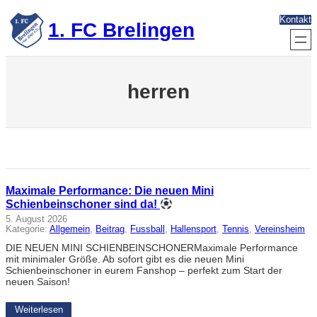
Zum
Kontakt
Inhalt
1. FC Brelingen
springen
herren
Maximale Performance: Die neuen Mini
Schienbeinschoner sind da!
5. August 2026
Kategorie:
Allgemein
, 
Beitrag
, 
Fussball
, 
Hallensport
, 
Tennis
, 
Vereinsheim
DIE NEUEN MINI SCHIENBEINSCHONERMaximale Performance
mit minimaler Größe. Ab sofort gibt es die neuen Mini
Schienbeinschoner in eurem Fanshop – perfekt zum Start der
neuen Saison!
Weiterlesen