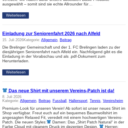
ausgewählt – somit sind sie echte Allrounder für…
Weiterlesen
Einladung zur Seniorenfahrt 2026 nach Alfeld
15. Juli 2026
Kategorie:
Allgemein
, 
Beitrag
Die Brelinger Gemeinschaft und der 1. FC Brelingen laden zu der
diesjährigen Seniorenfahrt nach Alfeld ein. Nachfolgend gibt es die
Einladung in der Vorabschau und als .pdf-Dokument zum
Herunterladen.
Weiterlesen
Das neue Shirt mit unserem Vereins-Patch ist da!
8. Juli 2026
Kategorie:
Allgemein
, 
Beitrag
, 
Fussball
, 
Hallensport
, 
Tennis
, 
Vereinsheim
Premium-Look für unseren Verein! Ab sofort ist unser neues Shirt im
Shop verfügbar. Freut euch auf ein bequemes Baumwollshirt im
angesagten Relaxed Fit, veredelt mit einem hochwertigen Vereins-
Patch. Die neuen Styles:
Damen: Das „Shirt Patch Natural“ in der
Farbe Cloud mit cleanem Druck im dezenten Design.
Herren: