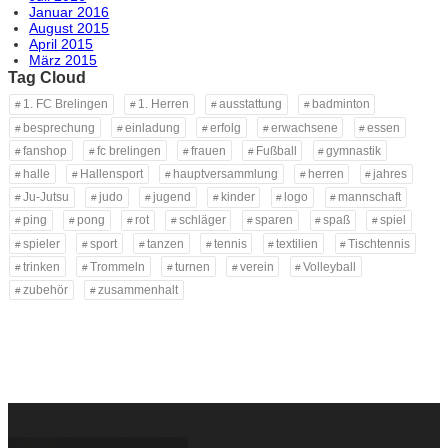
Januar 2016
August 2015
April 2015
März 2015
Tag Cloud
1. FC Brelingen
1. Herren
ausstattung
badminton
besprechung
einladung
erfolg
erwachsene
essen
fanshop
fc brelingen
frauen
Fußball
gymnastik
halle
Hallensport
hauptversammlung
herren
jahres
Ju-Jutsu
judo
jugend
kinder
logo
mannschaft
ping
pong
rot
schläger
sparen
spaß
spiel
spieler
sport
tanzen
tennis
textilien
Tischtennis
trinken
Trommeln
turnen
verein
Volleyball
zubehör
zusammenhalt