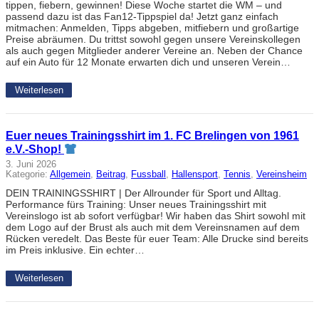
tippen, fiebern, gewinnen! Diese Woche startet die WM – und
passend dazu ist das Fan12-Tippspiel da! Jetzt ganz einfach
mitmachen: Anmelden, Tipps abgeben, mitfiebern und großartige
Preise abräumen. Du trittst sowohl gegen unsere Vereinskollegen
als auch gegen Mitglieder anderer Vereine an. Neben der Chance
auf ein Auto für 12 Monate erwarten dich und unseren Verein…
Weiterlesen
Euer neues Trainingsshirt im 1. FC Brelingen von 1961
e.V.-Shop!
3. Juni 2026
Kategorie:
Allgemein
, 
Beitrag
, 
Fussball
, 
Hallensport
, 
Tennis
, 
Vereinsheim
DEIN TRAININGSSHIRT | Der Allrounder für Sport und Alltag.
Performance fürs Training: Unser neues Trainingsshirt mit
Vereinslogo ist ab sofort verfügbar! Wir haben das Shirt sowohl mit
dem Logo auf der Brust als auch mit dem Vereinsnamen auf dem
Rücken veredelt. Das Beste für euer Team: Alle Drucke sind bereits
im Preis inklusive. Ein echter…
Weiterlesen