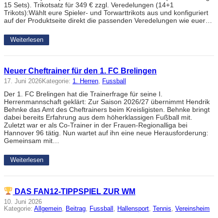
15 Sets). Trikotsatz für 349 € zzgl. Veredelungen (14+1
Trikots):Wählt eure Spieler- und Torwarttrikots aus und konfiguriert
auf der Produktseite direkt die passenden Veredelungen wie euer…
Weiterlesen
Neuer Cheftrainer für den 1. FC Brelingen
17. Juni 2026
Kategorie:
1. Herren
, 
Fussball
Der 1. FC Brelingen hat die Trainerfrage für seine I.
Herrenmannschaft geklärt: Zur Saison 2026/27 übernimmt Hendrik
Behnke das Amt des Cheftrainers beim Kreisligisten. Behnke bringt
dabei bereits Erfahrung aus dem höherklassigen Fußball mit.
Zuletzt war er als Co-Trainer in der Frauen-Regionalliga bei
Hannover 96 tätig. Nun wartet auf ihn eine neue Herausforderung:
Gemeinsam mit…
Weiterlesen
DAS FAN12-TIPPSPIEL ZUR WM
10. Juni 2026
Kategorie:
Allgemein
, 
Beitrag
, 
Fussball
, 
Hallensport
, 
Tennis
, 
Vereinsheim