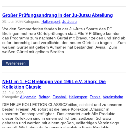
Großer Prüfungsandrang in der Ju-Jutsu Abteilung
29. Juli 2026
Kategorie:
Hallensport
, 
Ju-Jutsu
Vor den Sommerferien fanden in der Ju-Jutsu Sparte des FC
Brelingen mehrere Gürtelprüfungen statt. Alle 9 Prüflinge konnten
das Programm zum nächsten Gürtel mit Bravour zeigen und sind ab
sofort berechtigt und verpflichtet den neuen Gürtel zu tragen. Zum
weißen Gürtel mit gelbem Aufnäher hat bestanden: Avina Zum
weißen Gürtel mit gelbem Streifen…
Weiterlesen
NEU im 1. FC Brelingen von 1961 e.V.-Shop: Die
Kollektion Classic
22. Juli 2026
Kategorie:
Allgemein
, 
Beitrag
, 
Fussball
, 
Hallensport
, 
Tennis
, 
Vereinsheim
DIE NEUE KOLLEKTION CLASSICZeitlos, schlicht und zu unseren
besten Preisen! Ab sofort ist die neue Kollektion „Classic“ in
unserem Fanshop verfügbar. Das erwartet euch:Alle Produkte
dieser Kollektion sind in einem schlichten, zeitlosen Schwarz
gehalten und werden mit einem großen, vollfarbigen Vereinslogo
veredelt. Wir haben dafür unsere absoluten Basic-Produkte