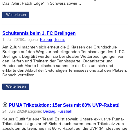
Das „Shirt Patch Edge“ in Schwarz sowie…
Weiterlesen
Schultennis beim 1. FC Brelingen
1. Juli 2026
Kategorie:
Beitrag
, 
Tennis
Am 2.Juni machten sich erneut die 2.Klassen der Grundschule
Brelingen auf den Weg zur naheliegenden Tennisanlage des 1. FC
Brelingen. Begrüßt wurden sie bei idealen Wetterbedingungen von
den Helfern und Trainern der Tennissparte. Organisator und
Headcoach Marko Leitschuh sammelte die Kids um sich und
erklärte den Ablauf der 3-stündigen Tennissessions auf den Plätzen.
Danach verteilten…
Weiterlesen
PUMA Trikotaktion: 15er Sets mit 60% UVP-Rabatt!
24. Juni 2026
Kategorie:
Beitrag
, 
Fussball
Neues Outfit für euer Team! Es ist soweit: Unsere exklusive Puma-
Trikotaktion ist gestartet! Sichert euch euren neuen Trikotsatz zum
absoluten Spitzenpreis mit 60 % Rabatt auf die UVP (Mindestmenge