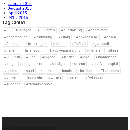
Januar 2016
August 2015
April 2015
März 2015
Tag Cloud
1. FC Brelingen
1. Herren
ausstattung
badminton
besprechung
einladung
erfolg
erwachsene
essen
fanshop
fc brelingen
frauen
Fußball
gymnastik
halle
Hallensport
hauptversammlung
herren
jahres
Ju-Jutsu
judo
jugend
kinder
logo
mannschaft
ping
pong
rot
schläger
sparen
spaß
spiel
spieler
sport
tanzen
tennis
textilien
Tischtennis
trinken
Trommeln
turnen
verein
Volleyball
zubehör
zusammenhalt