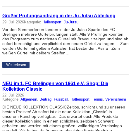
Großer Prüfungsandrang in der Ju-Jutsu Abteilung
29. Juli 2026
Kategorie:
Hallensport
, 
Ju-Jutsu
Vor den Sommerferien fanden in der Ju-Jutsu Sparte des FC
Brelingen mehrere Gürtelprüfungen statt. Alle 9 Prüflinge konnten
das Programm zum nächsten Gürtel mit Bravour zeigen und sind ab
sofort berechtigt und verpflichtet den neuen Gürtel zu tragen. Zum
weißen Gürtel mit gelbem Aufnäher hat bestanden: Avina Zum
weißen Gürtel mit gelbem Streifen…
Weiterlesen
NEU im 1. FC Brelingen von 1961 e.V.-Shop: Die
Kollektion Classic
22. Juli 2026
Kategorie:
Allgemein
, 
Beitrag
, 
Fussball
, 
Hallensport
, 
Tennis
, 
Vereinsheim
DIE NEUE KOLLEKTION CLASSICZeitlos, schlicht und zu unseren
besten Preisen! Ab sofort ist die neue Kollektion „Classic“ in
unserem Fanshop verfügbar. Das erwartet euch:Alle Produkte
dieser Kollektion sind in einem schlichten, zeitlosen Schwarz
gehalten und werden mit einem großen, vollfarbigen Vereinslogo
veredelt. Wir haben dafür unsere absoluten Basic-Produkte