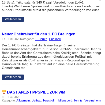
15 Sets). Trikotsatz für 349 € zzgl. Veredelungen (14+1
Trikots):Wählt eure Spieler- und Torwarttrikots aus und konfiguriert
auf der Produktseite direkt die passenden Veredelungen wie euer…
Weiterlesen
Neuer Cheftrainer für den 1. FC Brelingen
17. Juni 2026
Kategorie:
1. Herren
, 
Fussball
Der 1. FC Brelingen hat die Trainerfrage für seine I.
Herrenmannschaft geklärt: Zur Saison 2026/27 übernimmt Hendrik
Behnke das Amt des Cheftrainers beim Kreisligisten. Behnke bringt
dabei bereits Erfahrung aus dem höherklassigen Fußball mit.
Zuletzt war er als Co-Trainer in der Frauen-Regionalliga bei
Hannover 96 tätig. Nun wartet auf ihn eine neue Herausforderung:
Gemeinsam mit…
Weiterlesen
DAS FAN12-TIPPSPIEL ZUR WM
10. Juni 2026
Kategorie:
Allgemein
, 
Beitrag
, 
Fussball
, 
Hallensport
, 
Tennis
, 
Vereinsheim