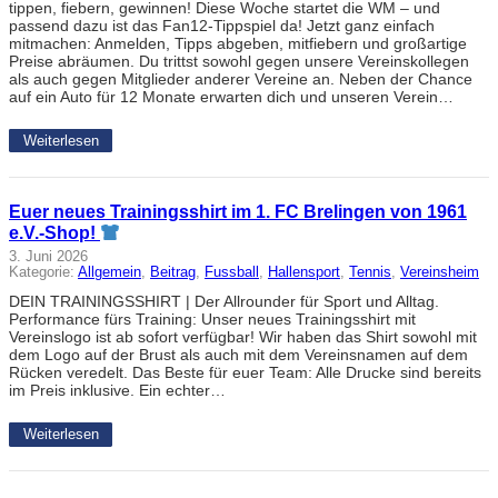
tippen, fiebern, gewinnen! Diese Woche startet die WM – und
passend dazu ist das Fan12-Tippspiel da! Jetzt ganz einfach
mitmachen: Anmelden, Tipps abgeben, mitfiebern und großartige
Preise abräumen. Du trittst sowohl gegen unsere Vereinskollegen
als auch gegen Mitglieder anderer Vereine an. Neben der Chance
auf ein Auto für 12 Monate erwarten dich und unseren Verein…
Weiterlesen
Euer neues Trainingsshirt im 1. FC Brelingen von 1961
e.V.-Shop!
3. Juni 2026
Kategorie:
Allgemein
, 
Beitrag
, 
Fussball
, 
Hallensport
, 
Tennis
, 
Vereinsheim
DEIN TRAININGSSHIRT | Der Allrounder für Sport und Alltag.
Performance fürs Training: Unser neues Trainingsshirt mit
Vereinslogo ist ab sofort verfügbar! Wir haben das Shirt sowohl mit
dem Logo auf der Brust als auch mit dem Vereinsnamen auf dem
Rücken veredelt. Das Beste für euer Team: Alle Drucke sind bereits
im Preis inklusive. Ein echter…
Weiterlesen