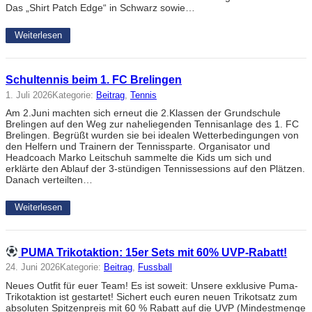
Das „Shirt Patch Edge“ in Schwarz sowie…
Weiterlesen
Schultennis beim 1. FC Brelingen
1. Juli 2026
Kategorie:
Beitrag
, 
Tennis
Am 2.Juni machten sich erneut die 2.Klassen der Grundschule
Brelingen auf den Weg zur naheliegenden Tennisanlage des 1. FC
Brelingen. Begrüßt wurden sie bei idealen Wetterbedingungen von
den Helfern und Trainern der Tennissparte. Organisator und
Headcoach Marko Leitschuh sammelte die Kids um sich und
erklärte den Ablauf der 3-stündigen Tennissessions auf den Plätzen.
Danach verteilten…
Weiterlesen
PUMA Trikotaktion: 15er Sets mit 60% UVP-Rabatt!
24. Juni 2026
Kategorie:
Beitrag
, 
Fussball
Neues Outfit für euer Team! Es ist soweit: Unsere exklusive Puma-
Trikotaktion ist gestartet! Sichert euch euren neuen Trikotsatz zum
absoluten Spitzenpreis mit 60 % Rabatt auf die UVP (Mindestmenge