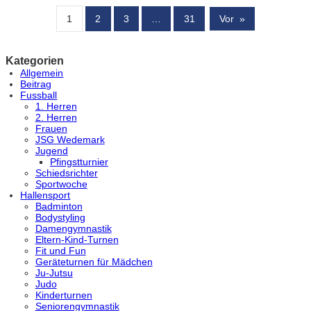
1
2
3
…
31
Vor
»
Kategorien
Allgemein
Beitrag
Fussball
1. Herren
2. Herren
Frauen
JSG Wedemark
Jugend
Pfingstturnier
Schiedsrichter
Sportwoche
Hallensport
Badminton
Bodystyling
Damengymnastik
Eltern-Kind-Turnen
Fit und Fun
Geräteturnen für Mädchen
Ju-Jutsu
Judo
Kinderturnen
Seniorengymnastik