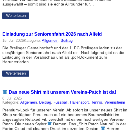
ausgewählt – somit sind sie echte Allrounder für…
Weiterlesen
Einladung zur Seniorenfahrt 2026 nach Alfeld
15. Juli 2026
Kategorie:
Allgemein
, 
Beitrag
Die Brelinger Gemeinschaft und der 1. FC Brelingen laden zu der
diesjährigen Seniorenfahrt nach Alfeld ein. Nachfolgend gibt es die
Einladung in der Vorabschau und als .pdf-Dokument zum
Herunterladen.
Weiterlesen
Das neue Shirt mit unserem Vereins-Patch ist da!
8. Juli 2026
Kategorie:
Allgemein
, 
Beitrag
, 
Fussball
, 
Hallensport
, 
Tennis
, 
Vereinsheim
Premium-Look für unseren Verein! Ab sofort ist unser neues Shirt im
Shop verfügbar. Freut euch auf ein bequemes Baumwollshirt im
angesagten Relaxed Fit, veredelt mit einem hochwertigen Vereins-
Patch. Die neuen Styles:
Damen: Das „Shirt Patch Natural“ in der
Farbe Cloud mit cleanem Druck im dezenten Design.
Herren: