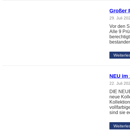
Großer 
29. Juli 20
Vor den S
Alle 9 Pr
berechtig
bestanden
Weiterle
NEU im 1
22. Juli 20
DIE NEUE 
neue Koll
Kollektio
vollfarbi
sind sie 
Weiterle