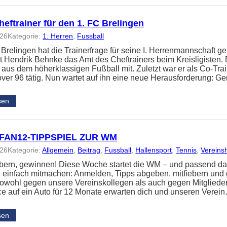
eftrainer für den 1. FC Brelingen
026
Kategorie:
1. Herren
, 
Fussball
 Brelingen hat die Trainerfrage für seine I. Herrenmannschaft ge
 Hendrik Behnke das Amt des Cheftrainers beim Kreisligisten. 
 aus dem höherklassigen Fußball mit. Zuletzt war er als Co-Tra
ver 96 tätig. Nun wartet auf ihn eine neue Herausforderung: 
sen
FAN12-TIPPSPIEL ZUR WM
026
Kategorie:
Allgemein
, 
Beitrag
, 
Fussball
, 
Hallensport
, 
Tennis
, 
Vereins
iebern, gewinnen! Diese Woche startet die WM – und passend da
z einfach mitmachen: Anmelden, Tipps abgeben, mitfiebern und
t sowohl gegen unsere Vereinskollegen als auch gegen Mitglied
e auf ein Auto für 12 Monate erwarten dich und unseren Verei
sen