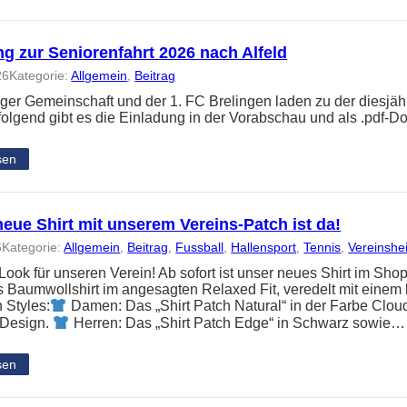
g zur Seniorenfahrt 2026 nach Alfeld
26
Kategorie:
Allgemein
, 
Beitrag
nger Gemeinschaft und der 1. FC Brelingen laden zu der diesjäh
folgend gibt es die Einladung in der Vorabschau und als .pdf-
sen
eue Shirt mit unserem Vereins-Patch ist da!
6
Kategorie:
Allgemein
, 
Beitrag
, 
Fussball
, 
Hallensport
, 
Tennis
, 
Vereinshe
ook für unseren Verein! Ab sofort ist unser neues Shirt im Shop
Baumwollshirt im angesagten Relaxed Fit, veredelt mit einem 
 Styles:
Damen: Das „Shirt Patch Natural“ in der Farbe Clou
 Design.
Herren: Das „Shirt Patch Edge“ in Schwarz sowie…
sen