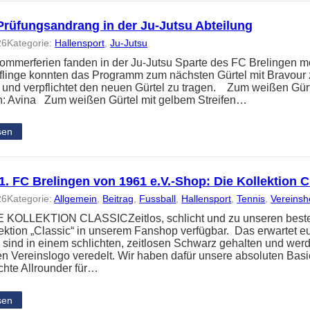
Prüfungsandrang in der Ju-Jutsu Abteilung
26
Kategorie:
Hallensport
, 
Ju-Jutsu
ommerferien fanden in der Ju-Jutsu Sparte des FC Brelingen me
üflinge konnten das Programm zum nächsten Gürtel mit Bravour 
t und verpflichtet den neuen Gürtel zu tragen. Zum weißen Gür
: Avina Zum weißen Gürtel mit gelbem Streifen…
sen
. FC Brelingen von 1961 e.V.-Shop: Die Kollektion C
26
Kategorie:
Allgemein
, 
Beitrag
, 
Fussball
, 
Hallensport
, 
Tennis
, 
Vereins
KOLLEKTION CLASSICZeitlos, schlicht und zu unseren besten P
ektion „Classic“ in unserem Fanshop verfügbar. Das erwartet e
n sind in einem schlichten, zeitlosen Schwarz gehalten und wer
gen Vereinslogo veredelt. Wir haben dafür unsere absoluten Bas
echte Allrounder für…
sen