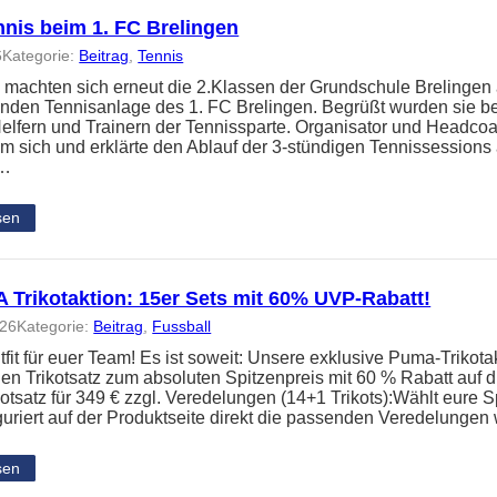
nnis beim 1. FC Brelingen
6
Kategorie:
Beitrag
, 
Tennis
 machten sich erneut die 2.Klassen der Grundschule Brelingen
nden Tennisanlage des 1. FC Brelingen. Begrüßt wurden sie b
elfern und Trainern der Tennissparte. Organisator und Headc
um sich und erklärte den Ablauf der 3-stündigen Tennissessions
n…
sen
Trikotaktion: 15er Sets mit 60% UVP-Rabatt!
026
Kategorie:
Beitrag
, 
Fussball
it für euer Team! Es ist soweit: Unsere exklusive Puma-Trikotakt
en Trikotsatz zum absoluten Spitzenpreis mit 60 % Rabatt auf
kotsatz für 349 € zzgl. Veredelungen (14+1 Trikots):Wählt eure S
guriert auf der Produktseite direkt die passenden Veredelunge
sen