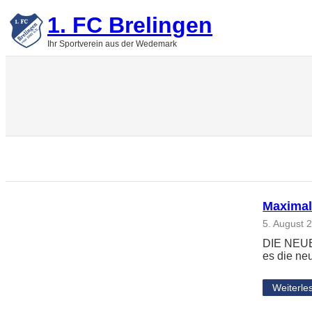
Zum
1. FC Brelingen
Inhalt
springen
Ihr Sportverein aus der Wedemark
Maximal
5. August 
DIE NEUE
es die ne
Weiterle