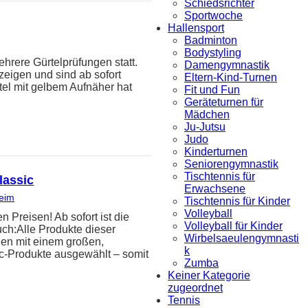
Schiedsrichter
Sportwoche
Hallensport
Badminton
Bodystyling
hrere Gürtelprüfungen statt.
Damengymnastik
zeigen und sind ab sofort
Eltern-Kind-Turnen
tel mit gelbem Aufnäher hat
Fit und Fun
Geräteturnen für
Mädchen
Ju-Jutsu
Judo
Kinderturnen
Seniorengymnastik
Tischtennis für
lassic
Erwachsene
heim
Tischtennis für Kinder
Volleyball
reisen! Ab sofort ist die
Volleyball für Kinder
uch:Alle Produkte dieser
Wirbelsaeulengymnasti
den mit einem großen,
k
ic-Produkte ausgewählt – somit
Zumba
Keiner Kategorie
zugeordnet
Tennis