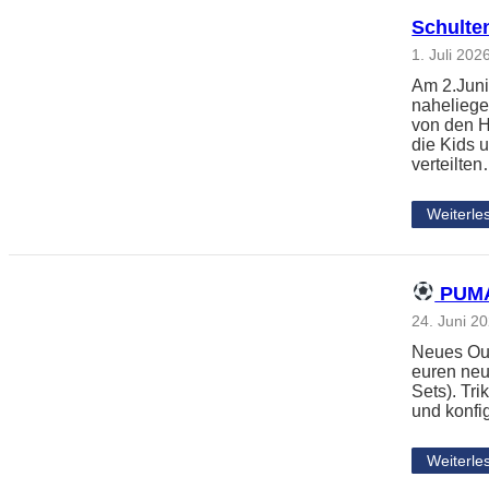
Schulte
1. Juli 202
Am 2.Juni
naheliege
von den H
die Kids 
verteilte
Weiterle
PUMA 
24. Juni 2
Neues Outf
euren neu
Sets). Tri
und konfi
Weiterle