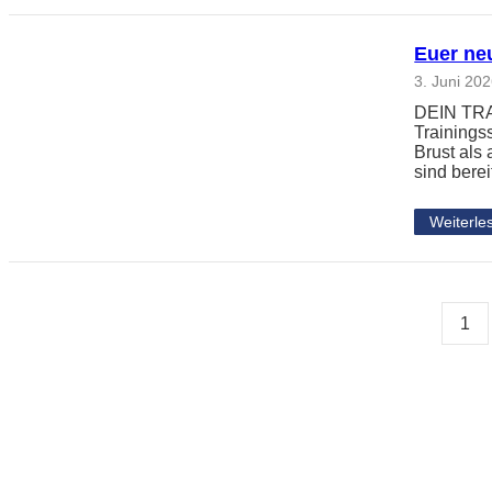
Euer neu
3. Juni 20
DEIN TRAI
Trainingss
Brust als
sind berei
Weiterle
1