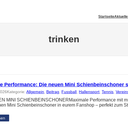
Startseite
Aktuell
trinken
e Performance: Die neuen Mini Schienbeinschoner 
2026
Kategorie:
Allgemein
, 
Beitrag
, 
Fussball
, 
Hallensport
, 
Tennis
, 
Verein
N MINI SCHIENBEINSCHONERMaximale Performance mit minima
uen Mini Schienbeinschoner in eurem Fanshop – perfekt zum St
sen