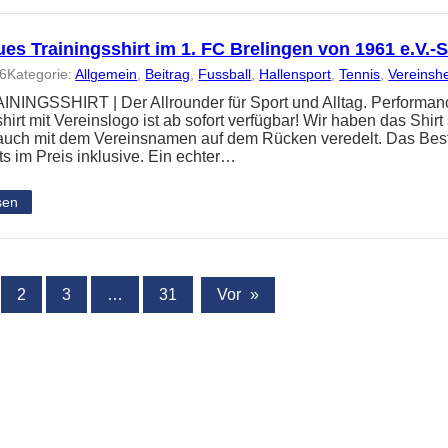
es Trainingsshirt im 1. FC Brelingen von 1961 e.V.
26
Kategorie:
Allgemein
, 
Beitrag
, 
Fussball
, 
Hallensport
, 
Tennis
, 
Vereinsh
NINGSSHIRT | Der Allrounder für Sport und Alltag. Performanc
hirt mit Vereinslogo ist ab sofort verfügbar! Wir haben das Shir
 auch mit dem Vereinsnamen auf dem Rücken veredelt. Das Best
ts im Preis inklusive. Ein echter…
sen
2
3
…
31
Vor
»