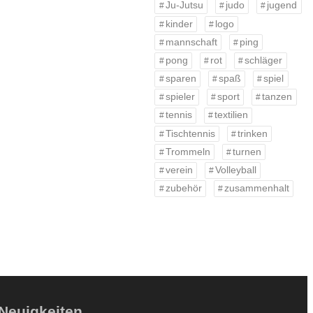
Ju-Jutsu
judo
jugend
kinder
logo
mannschaft
ping
pong
rot
schläger
sparen
spaß
spiel
spieler
sport
tanzen
tennis
textilien
Tischtennis
trinken
Trommeln
turnen
verein
Volleyball
zubehör
zusammenhalt
Neuigkeiten