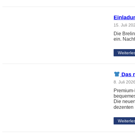
Einladun
15. Juli 20
Die Breli
ein. Nach
Weiterle
Das n
8. Juli 202
Premium-L
bequemes 
Die neuen
dezenten
Weiterle