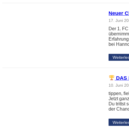
Neuer Ch
17. Juni 2
Der 1. FC
übernimmt
Erfahrung
bei Hanno
Weiterle
DAS 
10. Juni 2
tippen, f
Jetzt gan
Du tritts
der Chanc
Weiterle