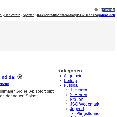
Facebook
Instagram
Kontakt
es
Der Verein
Sparten
Kalendar
Aufnahmeantrag
DSGVO
Fanshop
Anmelden
Kategorien
Allgemein
sind da!
Beitrag
sheim
Fussball
1. Herren
ler Größe. Ab sofort gibt
2. Herren
art der neuen Saison!
Frauen
JSG Wedemark
Jugend
Pfingstturnier