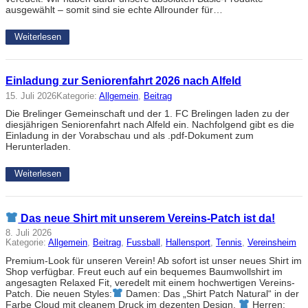
ausgewählt – somit sind sie echte Allrounder für…
Weiterlesen
Einladung zur Seniorenfahrt 2026 nach Alfeld
15. Juli 2026
Kategorie:
Allgemein
, 
Beitrag
Die Brelinger Gemeinschaft und der 1. FC Brelingen laden zu der
diesjährigen Seniorenfahrt nach Alfeld ein. Nachfolgend gibt es die
Einladung in der Vorabschau und als .pdf-Dokument zum
Herunterladen.
Weiterlesen
Das neue Shirt mit unserem Vereins-Patch ist da!
8. Juli 2026
Kategorie:
Allgemein
, 
Beitrag
, 
Fussball
, 
Hallensport
, 
Tennis
, 
Vereinsheim
Premium-Look für unseren Verein! Ab sofort ist unser neues Shirt im
Shop verfügbar. Freut euch auf ein bequemes Baumwollshirt im
angesagten Relaxed Fit, veredelt mit einem hochwertigen Vereins-
Patch. Die neuen Styles:
Damen: Das „Shirt Patch Natural“ in der
Farbe Cloud mit cleanem Druck im dezenten Design.
Herren: