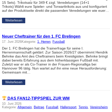
15 Sets). Trikotsatz für 349 € zzgl. Veredelungen (14+1
Trikots):Wählt eure Spieler- und Torwarttrikots aus und konfiguriert
auf der Produktseite direkt die passenden Veredelungen wie euer…
Weiterlesen
Neuer Cheftrainer für den 1. FC Brelingen
17. Juni 2026
Kategorie:
1. Herren
, 
Fussball
Der 1. FC Brelingen hat die Trainerfrage für seine I.
Herrenmannschaft geklärt: Zur Saison 2026/27 übernimmt Hendrik
Behnke das Amt des Cheftrainers beim Kreisligisten. Behnke bringt
dabei bereits Erfahrung aus dem höherklassigen Fußball mit.
Zuletzt war er als Co-Trainer in der Frauen-Regionalliga bei
Hannover 96 tätig. Nun wartet auf ihn eine neue Herausforderung:
Gemeinsam mit…
Weiterlesen
DAS FAN12-TIPPSPIEL ZUR WM
10. Juni 2026
Kategorie:
Allgemein
, 
Beitrag
, 
Fussball
, 
Hallensport
, 
Tennis
, 
Vereinsheim