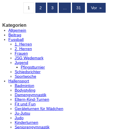
1
2
3
…
31
Vor
»
Kategorien
Allgemein
Beitrag
Fussball
1. Herren
2. Herren
Frauen
JSG Wedemark
Jugend
Pfingstturnier
Schiedsrichter
Sportwoche
Hallensport
Badminton
Bodystyling
Damengymnastik
Eltern-Kind-Turnen
Fit und Fun
Geräteturnen für Mädchen
Ju-Jutsu
Judo
Kinderturnen
Seniorengymnastik