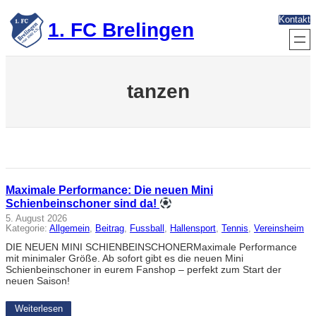
Zum
Kontakt
Inhalt
1. FC Brelingen
springen
tanzen
Maximale Performance: Die neuen Mini
Schienbeinschoner sind da!
5. August 2026
Kategorie:
Allgemein
, 
Beitrag
, 
Fussball
, 
Hallensport
, 
Tennis
, 
Vereinsheim
DIE NEUEN MINI SCHIENBEINSCHONERMaximale Performance
mit minimaler Größe. Ab sofort gibt es die neuen Mini
Schienbeinschoner in eurem Fanshop – perfekt zum Start der
neuen Saison!
Weiterlesen