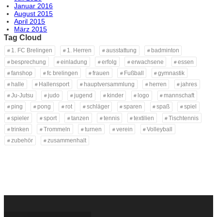
Januar 2016
August 2015
April 2015
März 2015
Tag Cloud
1. FC Brelingen
1. Herren
ausstattung
badminton
besprechung
einladung
erfolg
erwachsene
essen
fanshop
fc brelingen
frauen
Fußball
gymnastik
halle
Hallensport
hauptversammlung
herren
jahres
Ju-Jutsu
judo
jugend
kinder
logo
mannschaft
ping
pong
rot
schläger
sparen
spaß
spiel
spieler
sport
tanzen
tennis
textilien
Tischtennis
trinken
Trommeln
turnen
verein
Volleyball
zubehör
zusammenhalt