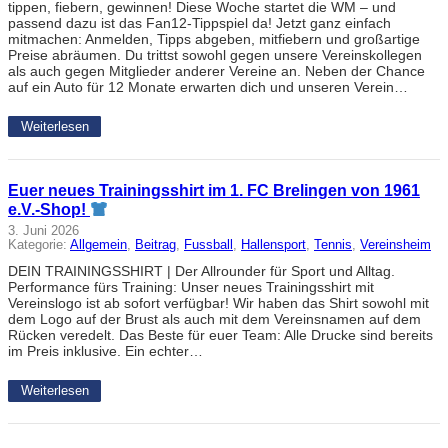
tippen, fiebern, gewinnen! Diese Woche startet die WM – und
passend dazu ist das Fan12-Tippspiel da! Jetzt ganz einfach
mitmachen: Anmelden, Tipps abgeben, mitfiebern und großartige
Preise abräumen. Du trittst sowohl gegen unsere Vereinskollegen
als auch gegen Mitglieder anderer Vereine an. Neben der Chance
auf ein Auto für 12 Monate erwarten dich und unseren Verein…
Weiterlesen
Euer neues Trainingsshirt im 1. FC Brelingen von 1961
e.V.-Shop!
3. Juni 2026
Kategorie:
Allgemein
, 
Beitrag
, 
Fussball
, 
Hallensport
, 
Tennis
, 
Vereinsheim
DEIN TRAININGSSHIRT | Der Allrounder für Sport und Alltag.
Performance fürs Training: Unser neues Trainingsshirt mit
Vereinslogo ist ab sofort verfügbar! Wir haben das Shirt sowohl mit
dem Logo auf der Brust als auch mit dem Vereinsnamen auf dem
Rücken veredelt. Das Beste für euer Team: Alle Drucke sind bereits
im Preis inklusive. Ein echter…
Weiterlesen