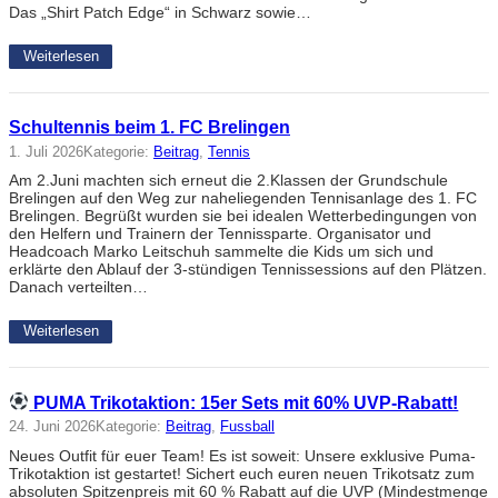
Das „Shirt Patch Edge“ in Schwarz sowie…
Weiterlesen
Schultennis beim 1. FC Brelingen
1. Juli 2026
Kategorie:
Beitrag
, 
Tennis
Am 2.Juni machten sich erneut die 2.Klassen der Grundschule
Brelingen auf den Weg zur naheliegenden Tennisanlage des 1. FC
Brelingen. Begrüßt wurden sie bei idealen Wetterbedingungen von
den Helfern und Trainern der Tennissparte. Organisator und
Headcoach Marko Leitschuh sammelte die Kids um sich und
erklärte den Ablauf der 3-stündigen Tennissessions auf den Plätzen.
Danach verteilten…
Weiterlesen
PUMA Trikotaktion: 15er Sets mit 60% UVP-Rabatt!
24. Juni 2026
Kategorie:
Beitrag
, 
Fussball
Neues Outfit für euer Team! Es ist soweit: Unsere exklusive Puma-
Trikotaktion ist gestartet! Sichert euch euren neuen Trikotsatz zum
absoluten Spitzenpreis mit 60 % Rabatt auf die UVP (Mindestmenge