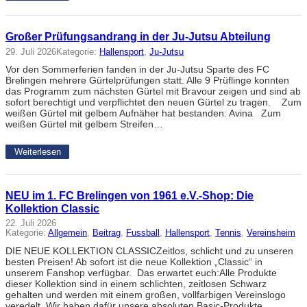
Großer Prüfungsandrang in der Ju-Jutsu Abteilung
29. Juli 2026
Kategorie:
Hallensport
, 
Ju-Jutsu
Vor den Sommerferien fanden in der Ju-Jutsu Sparte des FC
Brelingen mehrere Gürtelprüfungen statt. Alle 9 Prüflinge konnten
das Programm zum nächsten Gürtel mit Bravour zeigen und sind ab
sofort berechtigt und verpflichtet den neuen Gürtel zu tragen. Zum
weißen Gürtel mit gelbem Aufnäher hat bestanden: Avina Zum
weißen Gürtel mit gelbem Streifen…
Weiterlesen
NEU im 1. FC Brelingen von 1961 e.V.-Shop: Die
Kollektion Classic
22. Juli 2026
Kategorie:
Allgemein
, 
Beitrag
, 
Fussball
, 
Hallensport
, 
Tennis
, 
Vereinsheim
DIE NEUE KOLLEKTION CLASSICZeitlos, schlicht und zu unseren
besten Preisen! Ab sofort ist die neue Kollektion „Classic“ in
unserem Fanshop verfügbar. Das erwartet euch:Alle Produkte
dieser Kollektion sind in einem schlichten, zeitlosen Schwarz
gehalten und werden mit einem großen, vollfarbigen Vereinslogo
veredelt. Wir haben dafür unsere absoluten Basic-Produkte