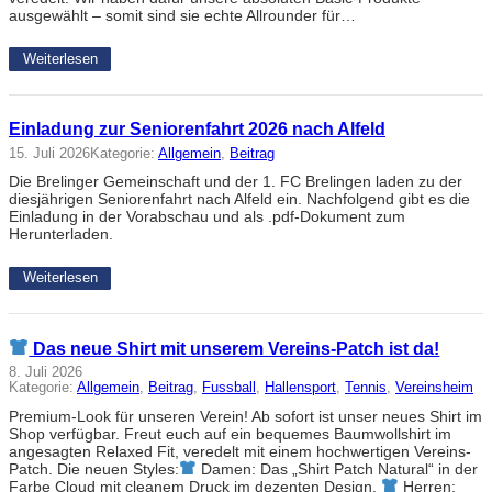
ausgewählt – somit sind sie echte Allrounder für…
Weiterlesen
Einladung zur Seniorenfahrt 2026 nach Alfeld
15. Juli 2026
Kategorie:
Allgemein
, 
Beitrag
Die Brelinger Gemeinschaft und der 1. FC Brelingen laden zu der
diesjährigen Seniorenfahrt nach Alfeld ein. Nachfolgend gibt es die
Einladung in der Vorabschau und als .pdf-Dokument zum
Herunterladen.
Weiterlesen
Das neue Shirt mit unserem Vereins-Patch ist da!
8. Juli 2026
Kategorie:
Allgemein
, 
Beitrag
, 
Fussball
, 
Hallensport
, 
Tennis
, 
Vereinsheim
Premium-Look für unseren Verein! Ab sofort ist unser neues Shirt im
Shop verfügbar. Freut euch auf ein bequemes Baumwollshirt im
angesagten Relaxed Fit, veredelt mit einem hochwertigen Vereins-
Patch. Die neuen Styles:
Damen: Das „Shirt Patch Natural“ in der
Farbe Cloud mit cleanem Druck im dezenten Design.
Herren: