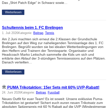
Das „Shirt Patch Edge“ in Schwarz sowie…
Weiterlesen
Schultennis beim 1. FC Brelingen
1. Juli 2026
Kategorie:
Beitrag
, 
Tennis
Am 2.Juni machten sich erneut die 2.Klassen der Grundschule
Brelingen auf den Weg zur naheliegenden Tennisanlage des 1. FC
Brelingen. Begrüßt wurden sie bei idealen Wetterbedingungen von
den Helfern und Trainern der Tennissparte. Organisator und
Headcoach Marko Leitschuh sammelte die Kids um sich und
erklärte den Ablauf der 3-stündigen Tennissessions auf den Plätzen.
Danach verteilten…
Weiterlesen
PUMA Trikotaktion: 15er Sets mit 60% UVP-Rabatt!
24. Juni 2026
Kategorie:
Beitrag
, 
Fussball
Neues Outfit für euer Team! Es ist soweit: Unsere exklusive Puma-
Trikotaktion ist gestartet! Sichert euch euren neuen Trikotsatz zum
absoluten Spitzenpreis mit 60 % Rabatt auf die UVP (Mindestmenge