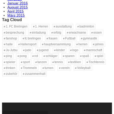
Januar 2016
August 2015
April 2015
März 2015
Tag Cloud
1. FC Brelingen
1. Herren
ausstattung
badminton
besprechung
einladung
erfolg
erwachsene
essen
fanshop
fc brelingen
frauen
Fußball
gymnastik
halle
Hallensport
hauptversammlung
herren
jahres
Ju-Jutsu
judo
jugend
kinder
logo
mannschaft
ping
pong
rot
schläger
sparen
spaß
spiel
spieler
sport
tanzen
tennis
textilien
Tischtennis
trinken
Trommeln
turnen
verein
Volleyball
zubehör
zusammenhalt