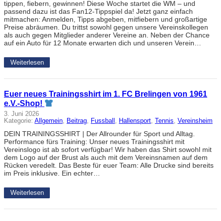
tippen, fiebern, gewinnen! Diese Woche startet die WM – und
passend dazu ist das Fan12-Tippspiel da! Jetzt ganz einfach
mitmachen: Anmelden, Tipps abgeben, mitfiebern und großartige
Preise abräumen. Du trittst sowohl gegen unsere Vereinskollegen
als auch gegen Mitglieder anderer Vereine an. Neben der Chance
auf ein Auto für 12 Monate erwarten dich und unseren Verein…
Weiterlesen
Euer neues Trainingsshirt im 1. FC Brelingen von 1961
e.V.-Shop!
3. Juni 2026
Kategorie:
Allgemein
, 
Beitrag
, 
Fussball
, 
Hallensport
, 
Tennis
, 
Vereinsheim
DEIN TRAININGSSHIRT | Der Allrounder für Sport und Alltag.
Performance fürs Training: Unser neues Trainingsshirt mit
Vereinslogo ist ab sofort verfügbar! Wir haben das Shirt sowohl mit
dem Logo auf der Brust als auch mit dem Vereinsnamen auf dem
Rücken veredelt. Das Beste für euer Team: Alle Drucke sind bereits
im Preis inklusive. Ein echter…
Weiterlesen