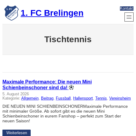
Zum
Kontakt
Inhalt
1. FC Brelingen
springen
Tischtennis
Maximale Performance: Die neuen Mini
Schienbeinschoner sind da!
5. August 2026
Kategorie:
Allgemein
, 
Beitrag
, 
Fussball
, 
Hallensport
, 
Tennis
, 
Vereinsheim
DIE NEUEN MINI SCHIENBEINSCHONERMaximale Performance
mit minimaler Größe. Ab sofort gibt es die neuen Mini
Schienbeinschoner in eurem Fanshop – perfekt zum Start der
neuen Saison!
Weiterlesen