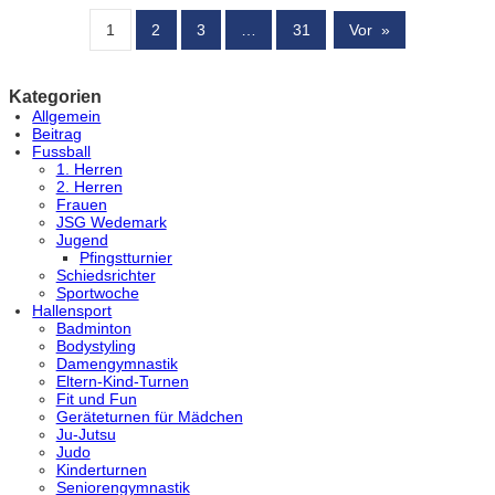
1
2
3
…
31
Vor
»
Kategorien
Allgemein
Beitrag
Fussball
1. Herren
2. Herren
Frauen
JSG Wedemark
Jugend
Pfingstturnier
Schiedsrichter
Sportwoche
Hallensport
Badminton
Bodystyling
Damengymnastik
Eltern-Kind-Turnen
Fit und Fun
Geräteturnen für Mädchen
Ju-Jutsu
Judo
Kinderturnen
Seniorengymnastik