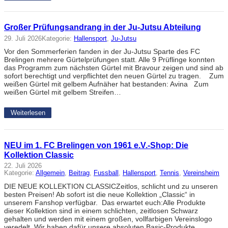
Großer Prüfungsandrang in der Ju-Jutsu Abteilung
29. Juli 2026
Kategorie:
Hallensport
, 
Ju-Jutsu
Vor den Sommerferien fanden in der Ju-Jutsu Sparte des FC
Brelingen mehrere Gürtelprüfungen statt. Alle 9 Prüflinge konnten
das Programm zum nächsten Gürtel mit Bravour zeigen und sind ab
sofort berechtigt und verpflichtet den neuen Gürtel zu tragen. Zum
weißen Gürtel mit gelbem Aufnäher hat bestanden: Avina Zum
weißen Gürtel mit gelbem Streifen…
Weiterlesen
NEU im 1. FC Brelingen von 1961 e.V.-Shop: Die
Kollektion Classic
22. Juli 2026
Kategorie:
Allgemein
, 
Beitrag
, 
Fussball
, 
Hallensport
, 
Tennis
, 
Vereinsheim
DIE NEUE KOLLEKTION CLASSICZeitlos, schlicht und zu unseren
besten Preisen! Ab sofort ist die neue Kollektion „Classic“ in
unserem Fanshop verfügbar. Das erwartet euch:Alle Produkte
dieser Kollektion sind in einem schlichten, zeitlosen Schwarz
gehalten und werden mit einem großen, vollfarbigen Vereinslogo
veredelt. Wir haben dafür unsere absoluten Basic-Produkte