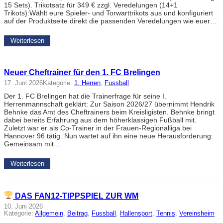
15 Sets). Trikotsatz für 349 € zzgl. Veredelungen (14+1
Trikots):Wählt eure Spieler- und Torwarttrikots aus und konfiguriert
auf der Produktseite direkt die passenden Veredelungen wie euer…
Weiterlesen
Neuer Cheftrainer für den 1. FC Brelingen
17. Juni 2026
Kategorie:
1. Herren
, 
Fussball
Der 1. FC Brelingen hat die Trainerfrage für seine I.
Herrenmannschaft geklärt: Zur Saison 2026/27 übernimmt Hendrik
Behnke das Amt des Cheftrainers beim Kreisligisten. Behnke bringt
dabei bereits Erfahrung aus dem höherklassigen Fußball mit.
Zuletzt war er als Co-Trainer in der Frauen-Regionalliga bei
Hannover 96 tätig. Nun wartet auf ihn eine neue Herausforderung:
Gemeinsam mit…
Weiterlesen
DAS FAN12-TIPPSPIEL ZUR WM
10. Juni 2026
Kategorie:
Allgemein
, 
Beitrag
, 
Fussball
, 
Hallensport
, 
Tennis
, 
Vereinsheim