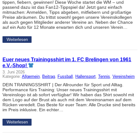
tippen, fiebern, gewinnen! Diese Woche startet die WM – und
passend dazu ist das Fan12-Tippspiel da! Jetzt ganz einfach
mitmachen: Anmelden, Tipps abgeben, mitfiebern und großartige
Preise abräumen. Du trittst sowohl gegen unsere Vereinskollegen
als auch gegen Mitglieder anderer Vereine an. Neben der Chance
auf ein Auto für 12 Monate erwarten dich und unseren Verein…
Weiterlesen
Euer neues Trainingsshirt im 1. FC Brelingen von 1961
e.V.-Shop!
3. Juni 2026
Kategorie:
Allgemein
, 
Beitrag
, 
Fussball
, 
Hallensport
, 
Tennis
, 
Vereinsheim
DEIN TRAININGSSHIRT | Der Allrounder für Sport und Alltag.
Performance fürs Training: Unser neues Trainingsshirt mit
Vereinslogo ist ab sofort verfügbar! Wir haben das Shirt sowohl mit
dem Logo auf der Brust als auch mit dem Vereinsnamen auf dem
Rücken veredelt. Das Beste für euer Team: Alle Drucke sind bereits
im Preis inklusive. Ein echter…
Weiterlesen