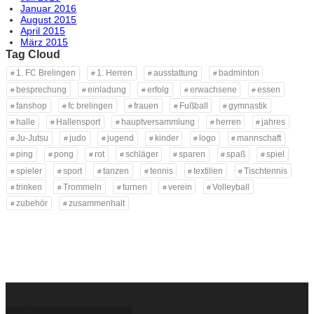
Januar 2016
August 2015
April 2015
März 2015
Tag Cloud
1. FC Brelingen
1. Herren
ausstattung
badminton
besprechung
einladung
erfolg
erwachsene
essen
fanshop
fc brelingen
frauen
Fußball
gymnastik
halle
Hallensport
hauptversammlung
herren
jahres
Ju-Jutsu
judo
jugend
kinder
logo
mannschaft
ping
pong
rot
schläger
sparen
spaß
spiel
spieler
sport
tanzen
tennis
textilien
Tischtennis
trinken
Trommeln
turnen
verein
Volleyball
zubehör
zusammenhalt