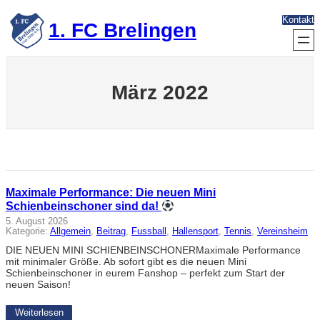
Zum
Kontakt
Inhalt
1. FC Brelingen
springen
März 2022
Maximale Performance: Die neuen Mini
Schienbeinschoner sind da!
5. August 2026
Kategorie:
Allgemein
, 
Beitrag
, 
Fussball
, 
Hallensport
, 
Tennis
, 
Vereinsheim
DIE NEUEN MINI SCHIENBEINSCHONERMaximale Performance
mit minimaler Größe. Ab sofort gibt es die neuen Mini
Schienbeinschoner in eurem Fanshop – perfekt zum Start der
neuen Saison!
Weiterlesen