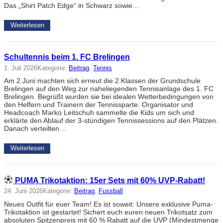
Das „Shirt Patch Edge“ in Schwarz sowie…
Weiterlesen
Schultennis beim 1. FC Brelingen
1. Juli 2026
Kategorie:
Beitrag
, 
Tennis
Am 2.Juni machten sich erneut die 2.Klassen der Grundschule
Brelingen auf den Weg zur naheliegenden Tennisanlage des 1. FC
Brelingen. Begrüßt wurden sie bei idealen Wetterbedingungen von
den Helfern und Trainern der Tennissparte. Organisator und
Headcoach Marko Leitschuh sammelte die Kids um sich und
erklärte den Ablauf der 3-stündigen Tennissessions auf den Plätzen.
Danach verteilten…
Weiterlesen
PUMA Trikotaktion: 15er Sets mit 60% UVP-Rabatt!
24. Juni 2026
Kategorie:
Beitrag
, 
Fussball
Neues Outfit für euer Team! Es ist soweit: Unsere exklusive Puma-
Trikotaktion ist gestartet! Sichert euch euren neuen Trikotsatz zum
absoluten Spitzenpreis mit 60 % Rabatt auf die UVP (Mindestmenge