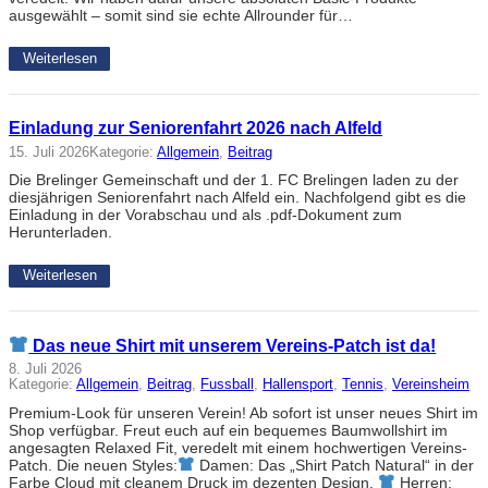
ausgewählt – somit sind sie echte Allrounder für…
Weiterlesen
Einladung zur Seniorenfahrt 2026 nach Alfeld
15. Juli 2026
Kategorie:
Allgemein
, 
Beitrag
Die Brelinger Gemeinschaft und der 1. FC Brelingen laden zu der
diesjährigen Seniorenfahrt nach Alfeld ein. Nachfolgend gibt es die
Einladung in der Vorabschau und als .pdf-Dokument zum
Herunterladen.
Weiterlesen
Das neue Shirt mit unserem Vereins-Patch ist da!
8. Juli 2026
Kategorie:
Allgemein
, 
Beitrag
, 
Fussball
, 
Hallensport
, 
Tennis
, 
Vereinsheim
Premium-Look für unseren Verein! Ab sofort ist unser neues Shirt im
Shop verfügbar. Freut euch auf ein bequemes Baumwollshirt im
angesagten Relaxed Fit, veredelt mit einem hochwertigen Vereins-
Patch. Die neuen Styles:
Damen: Das „Shirt Patch Natural“ in der
Farbe Cloud mit cleanem Druck im dezenten Design.
Herren: