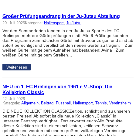
Großer Prüfungsandrang in der Ju-Jutsu Abteilung
29. Juli 2026
Kategorie:
Hallensport
, 
Ju-Jutsu
Vor den Sommerferien fanden in der Ju-Jutsu Sparte des FC
Brelingen mehrere Gürtelprüfungen statt. Alle 9 Prüflinge konnten
das Programm zum nächsten Gürtel mit Bravour zeigen und sind ab
sofort berechtigt und verpflichtet den neuen Gürtel zu tragen. Zum
weißen Gürtel mit gelbem Aufnäher hat bestanden: Avina Zum
weißen Gürtel mit gelbem Streifen…
Weiterlesen
NEU im 1. FC Brelingen von 1961 e.V.-Shop: Die
Kollektion Classic
22. Juli 2026
Kategorie:
Allgemein
, 
Beitrag
, 
Fussball
, 
Hallensport
, 
Tennis
, 
Vereinsheim
DIE NEUE KOLLEKTION CLASSICZeitlos, schlicht und zu unseren
besten Preisen! Ab sofort ist die neue Kollektion „Classic“ in
unserem Fanshop verfügbar. Das erwartet euch:Alle Produkte
dieser Kollektion sind in einem schlichten, zeitlosen Schwarz
gehalten und werden mit einem großen, vollfarbigen Vereinslogo
veredelt. Wir haben dafür unsere absoluten Basic-Produkte