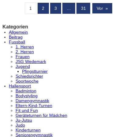
1
2
3
…
31
Vor
»
Kategorien
Allgemein
Beitrag
Fussball
1. Herren
2. Herren
Frauen
JSG Wedemark
Jugend
Pfingstturnier
Schiedsrichter
Sportwoche
Hallensport
Badminton
Bodystyling
Damengymnastik
Eltern-Kind-Turnen
Fit und Fun
Geräteturnen für Mädchen
Ju-Jutsu
Judo
Kinderturnen
Seniorengymnastik