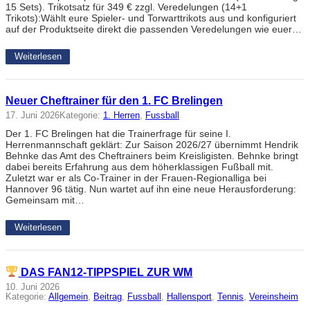
15 Sets). Trikotsatz für 349 € zzgl. Veredelungen (14+1
Trikots):Wählt eure Spieler- und Torwarttrikots aus und konfiguriert
auf der Produktseite direkt die passenden Veredelungen wie euer…
Weiterlesen
Neuer Cheftrainer für den 1. FC Brelingen
17. Juni 2026
Kategorie:
1. Herren
, 
Fussball
Der 1. FC Brelingen hat die Trainerfrage für seine I.
Herrenmannschaft geklärt: Zur Saison 2026/27 übernimmt Hendrik
Behnke das Amt des Cheftrainers beim Kreisligisten. Behnke bringt
dabei bereits Erfahrung aus dem höherklassigen Fußball mit.
Zuletzt war er als Co-Trainer in der Frauen-Regionalliga bei
Hannover 96 tätig. Nun wartet auf ihn eine neue Herausforderung:
Gemeinsam mit…
Weiterlesen
DAS FAN12-TIPPSPIEL ZUR WM
10. Juni 2026
Kategorie:
Allgemein
, 
Beitrag
, 
Fussball
, 
Hallensport
, 
Tennis
, 
Vereinsheim