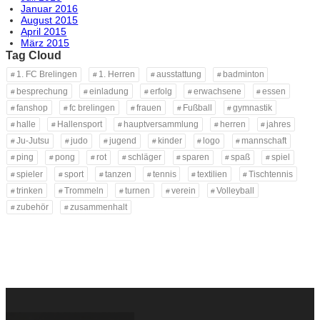
Januar 2016
August 2015
April 2015
März 2015
Tag Cloud
1. FC Brelingen
1. Herren
ausstattung
badminton
besprechung
einladung
erfolg
erwachsene
essen
fanshop
fc brelingen
frauen
Fußball
gymnastik
halle
Hallensport
hauptversammlung
herren
jahres
Ju-Jutsu
judo
jugend
kinder
logo
mannschaft
ping
pong
rot
schläger
sparen
spaß
spiel
spieler
sport
tanzen
tennis
textilien
Tischtennis
trinken
Trommeln
turnen
verein
Volleyball
zubehör
zusammenhalt