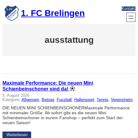
Zum
Kontakt
Inhalt
1. FC Brelingen
springen
ausstattung
Maximale Performance: Die neuen Mini
Schienbeinschoner sind da!
5. August 2026
Kategorie:
Allgemein
, 
Beitrag
, 
Fussball
, 
Hallensport
, 
Tennis
, 
Vereinsheim
DIE NEUEN MINI SCHIENBEINSCHONERMaximale Performance
mit minimaler Größe. Ab sofort gibt es die neuen Mini
Schienbeinschoner in eurem Fanshop – perfekt zum Start der
neuen Saison!
Weiterlesen