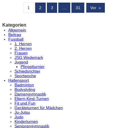
1
2
3
…
31
Vor
»
Kategorien
Allgemein
Beitrag
Fussball
1. Herren
2. Herren
Frauen
JSG Wedemark
Jugend
Pfingstturnier
Schiedsrichter
Sportwoche
Hallensport
Badminton
Bodystyling
Damengymnastik
Eltern-Kind-Turnen
Fit und Fun
Geräteturnen für Mädchen
Ju-Jutsu
Judo
Kinderturnen
Seniorengymnastik