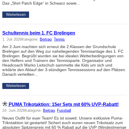
Das „Shirt Patch Edge“ in Schwarz sowie…
Weiterlesen
Schultennis beim 1. FC Brelingen
1. Juli 2026
Kategorie:
Beitrag
, 
Tennis
Am 2.Juni machten sich erneut die 2.Klassen der Grundschule
Brelingen auf den Weg zur naheliegenden Tennisanlage des 1. FC
Brelingen. Begrüßt wurden sie bei idealen Wetterbedingungen von
den Helfern und Trainern der Tennissparte. Organisator und
Headcoach Marko Leitschuh sammelte die Kids um sich und
erklärte den Ablauf der 3-stündigen Tennissessions auf den Plätzen.
Danach verteilten…
Weiterlesen
PUMA Trikotaktion: 15er Sets mit 60% UVP-Rabatt!
24. Juni 2026
Kategorie:
Beitrag
, 
Fussball
Neues Outfit für euer Team! Es ist soweit: Unsere exklusive Puma-
Trikotaktion ist gestartet! Sichert euch euren neuen Trikotsatz zum
absoluten Spitzenpreis mit 60 % Rabatt auf die UVP (Mindestmenge