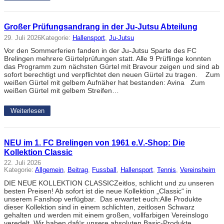
Großer Prüfungsandrang in der Ju-Jutsu Abteilung
29. Juli 2026
Kategorie:
Hallensport
, 
Ju-Jutsu
Vor den Sommerferien fanden in der Ju-Jutsu Sparte des FC
Brelingen mehrere Gürtelprüfungen statt. Alle 9 Prüflinge konnten
das Programm zum nächsten Gürtel mit Bravour zeigen und sind ab
sofort berechtigt und verpflichtet den neuen Gürtel zu tragen. Zum
weißen Gürtel mit gelbem Aufnäher hat bestanden: Avina Zum
weißen Gürtel mit gelbem Streifen…
Weiterlesen
NEU im 1. FC Brelingen von 1961 e.V.-Shop: Die
Kollektion Classic
22. Juli 2026
Kategorie:
Allgemein
, 
Beitrag
, 
Fussball
, 
Hallensport
, 
Tennis
, 
Vereinsheim
DIE NEUE KOLLEKTION CLASSICZeitlos, schlicht und zu unseren
besten Preisen! Ab sofort ist die neue Kollektion „Classic“ in
unserem Fanshop verfügbar. Das erwartet euch:Alle Produkte
dieser Kollektion sind in einem schlichten, zeitlosen Schwarz
gehalten und werden mit einem großen, vollfarbigen Vereinslogo
veredelt. Wir haben dafür unsere absoluten Basic-Produkte