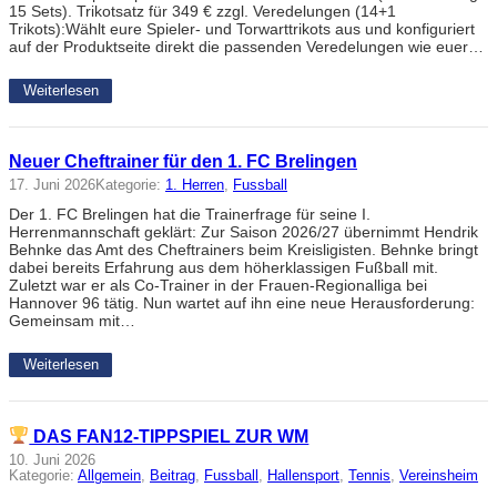
15 Sets). Trikotsatz für 349 € zzgl. Veredelungen (14+1
Trikots):Wählt eure Spieler- und Torwarttrikots aus und konfiguriert
auf der Produktseite direkt die passenden Veredelungen wie euer…
Weiterlesen
Neuer Cheftrainer für den 1. FC Brelingen
17. Juni 2026
Kategorie:
1. Herren
, 
Fussball
Der 1. FC Brelingen hat die Trainerfrage für seine I.
Herrenmannschaft geklärt: Zur Saison 2026/27 übernimmt Hendrik
Behnke das Amt des Cheftrainers beim Kreisligisten. Behnke bringt
dabei bereits Erfahrung aus dem höherklassigen Fußball mit.
Zuletzt war er als Co-Trainer in der Frauen-Regionalliga bei
Hannover 96 tätig. Nun wartet auf ihn eine neue Herausforderung:
Gemeinsam mit…
Weiterlesen
DAS FAN12-TIPPSPIEL ZUR WM
10. Juni 2026
Kategorie:
Allgemein
, 
Beitrag
, 
Fussball
, 
Hallensport
, 
Tennis
, 
Vereinsheim