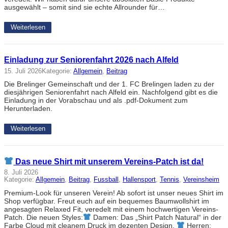
ausgewählt – somit sind sie echte Allrounder für…
Weiterlesen
Einladung zur Seniorenfahrt 2026 nach Alfeld
15. Juli 2026
Kategorie:
Allgemein
, 
Beitrag
Die Brelinger Gemeinschaft und der 1. FC Brelingen laden zu der
diesjährigen Seniorenfahrt nach Alfeld ein. Nachfolgend gibt es die
Einladung in der Vorabschau und als .pdf-Dokument zum
Herunterladen.
Weiterlesen
Das neue Shirt mit unserem Vereins-Patch ist da!
8. Juli 2026
Kategorie:
Allgemein
, 
Beitrag
, 
Fussball
, 
Hallensport
, 
Tennis
, 
Vereinsheim
Premium-Look für unseren Verein! Ab sofort ist unser neues Shirt im
Shop verfügbar. Freut euch auf ein bequemes Baumwollshirt im
angesagten Relaxed Fit, veredelt mit einem hochwertigen Vereins-
Patch. Die neuen Styles:
Damen: Das „Shirt Patch Natural“ in der
Farbe Cloud mit cleanem Druck im dezenten Design.
Herren: