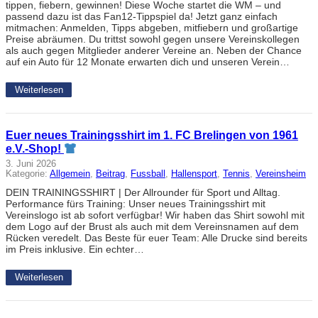
tippen, fiebern, gewinnen! Diese Woche startet die WM – und
passend dazu ist das Fan12-Tippspiel da! Jetzt ganz einfach
mitmachen: Anmelden, Tipps abgeben, mitfiebern und großartige
Preise abräumen. Du trittst sowohl gegen unsere Vereinskollegen
als auch gegen Mitglieder anderer Vereine an. Neben der Chance
auf ein Auto für 12 Monate erwarten dich und unseren Verein…
Weiterlesen
Euer neues Trainingsshirt im 1. FC Brelingen von 1961
e.V.-Shop!
3. Juni 2026
Kategorie:
Allgemein
, 
Beitrag
, 
Fussball
, 
Hallensport
, 
Tennis
, 
Vereinsheim
DEIN TRAININGSSHIRT | Der Allrounder für Sport und Alltag.
Performance fürs Training: Unser neues Trainingsshirt mit
Vereinslogo ist ab sofort verfügbar! Wir haben das Shirt sowohl mit
dem Logo auf der Brust als auch mit dem Vereinsnamen auf dem
Rücken veredelt. Das Beste für euer Team: Alle Drucke sind bereits
im Preis inklusive. Ein echter…
Weiterlesen