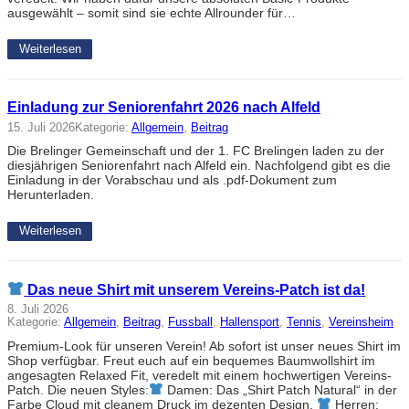
ausgewählt – somit sind sie echte Allrounder für…
Weiterlesen
Einladung zur Seniorenfahrt 2026 nach Alfeld
15. Juli 2026
Kategorie:
Allgemein
, 
Beitrag
Die Brelinger Gemeinschaft und der 1. FC Brelingen laden zu der
diesjährigen Seniorenfahrt nach Alfeld ein. Nachfolgend gibt es die
Einladung in der Vorabschau und als .pdf-Dokument zum
Herunterladen.
Weiterlesen
Das neue Shirt mit unserem Vereins-Patch ist da!
8. Juli 2026
Kategorie:
Allgemein
, 
Beitrag
, 
Fussball
, 
Hallensport
, 
Tennis
, 
Vereinsheim
Premium-Look für unseren Verein! Ab sofort ist unser neues Shirt im
Shop verfügbar. Freut euch auf ein bequemes Baumwollshirt im
angesagten Relaxed Fit, veredelt mit einem hochwertigen Vereins-
Patch. Die neuen Styles:
Damen: Das „Shirt Patch Natural“ in der
Farbe Cloud mit cleanem Druck im dezenten Design.
Herren: