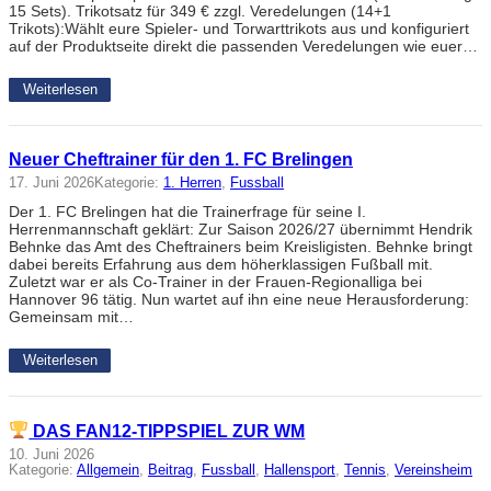
15 Sets). Trikotsatz für 349 € zzgl. Veredelungen (14+1
Trikots):Wählt eure Spieler- und Torwarttrikots aus und konfiguriert
auf der Produktseite direkt die passenden Veredelungen wie euer…
Weiterlesen
Neuer Cheftrainer für den 1. FC Brelingen
17. Juni 2026
Kategorie:
1. Herren
, 
Fussball
Der 1. FC Brelingen hat die Trainerfrage für seine I.
Herrenmannschaft geklärt: Zur Saison 2026/27 übernimmt Hendrik
Behnke das Amt des Cheftrainers beim Kreisligisten. Behnke bringt
dabei bereits Erfahrung aus dem höherklassigen Fußball mit.
Zuletzt war er als Co-Trainer in der Frauen-Regionalliga bei
Hannover 96 tätig. Nun wartet auf ihn eine neue Herausforderung:
Gemeinsam mit…
Weiterlesen
DAS FAN12-TIPPSPIEL ZUR WM
10. Juni 2026
Kategorie:
Allgemein
, 
Beitrag
, 
Fussball
, 
Hallensport
, 
Tennis
, 
Vereinsheim