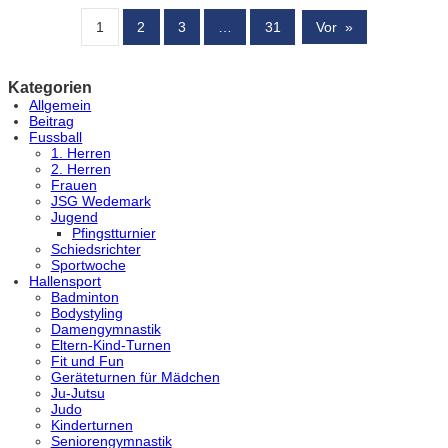
1
2
3
…
31
Vor
»
Kategorien
Allgemein
Beitrag
Fussball
1. Herren
2. Herren
Frauen
JSG Wedemark
Jugend
Pfingstturnier
Schiedsrichter
Sportwoche
Hallensport
Badminton
Bodystyling
Damengymnastik
Eltern-Kind-Turnen
Fit und Fun
Geräteturnen für Mädchen
Ju-Jutsu
Judo
Kinderturnen
Seniorengymnastik