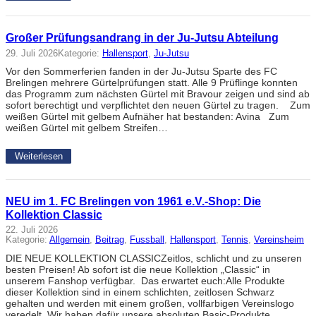
Großer Prüfungsandrang in der Ju-Jutsu Abteilung
29. Juli 2026
Kategorie:
Hallensport
, 
Ju-Jutsu
Vor den Sommerferien fanden in der Ju-Jutsu Sparte des FC
Brelingen mehrere Gürtelprüfungen statt. Alle 9 Prüflinge konnten
das Programm zum nächsten Gürtel mit Bravour zeigen und sind ab
sofort berechtigt und verpflichtet den neuen Gürtel zu tragen. Zum
weißen Gürtel mit gelbem Aufnäher hat bestanden: Avina Zum
weißen Gürtel mit gelbem Streifen…
Weiterlesen
NEU im 1. FC Brelingen von 1961 e.V.-Shop: Die
Kollektion Classic
22. Juli 2026
Kategorie:
Allgemein
, 
Beitrag
, 
Fussball
, 
Hallensport
, 
Tennis
, 
Vereinsheim
DIE NEUE KOLLEKTION CLASSICZeitlos, schlicht und zu unseren
besten Preisen! Ab sofort ist die neue Kollektion „Classic“ in
unserem Fanshop verfügbar. Das erwartet euch:Alle Produkte
dieser Kollektion sind in einem schlichten, zeitlosen Schwarz
gehalten und werden mit einem großen, vollfarbigen Vereinslogo
veredelt. Wir haben dafür unsere absoluten Basic-Produkte