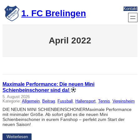
Zum
Kontakt
Inhalt
1. FC Brelingen
springen
April 2022
Maximale Performance: Die neuen Mini
Schienbeinschoner sind da!
5. August 2026
Kategorie:
Allgemein
, 
Beitrag
, 
Fussball
, 
Hallensport
, 
Tennis
, 
Vereinsheim
DIE NEUEN MINI SCHIENBEINSCHONERMaximale Performance
mit minimaler Größe. Ab sofort gibt es die neuen Mini
Schienbeinschoner in eurem Fanshop – perfekt zum Start der
neuen Saison!
Weiterlesen