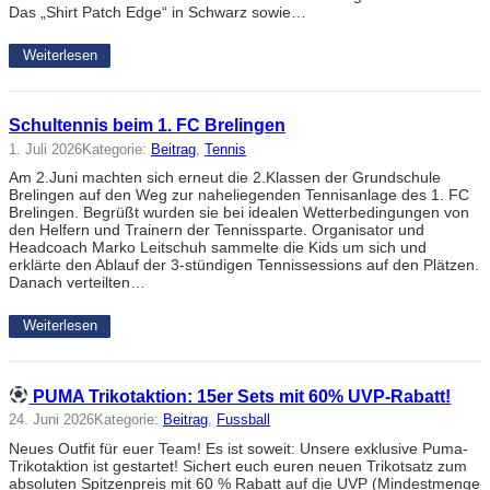
Das „Shirt Patch Edge“ in Schwarz sowie…
Weiterlesen
Schultennis beim 1. FC Brelingen
1. Juli 2026
Kategorie:
Beitrag
, 
Tennis
Am 2.Juni machten sich erneut die 2.Klassen der Grundschule
Brelingen auf den Weg zur naheliegenden Tennisanlage des 1. FC
Brelingen. Begrüßt wurden sie bei idealen Wetterbedingungen von
den Helfern und Trainern der Tennissparte. Organisator und
Headcoach Marko Leitschuh sammelte die Kids um sich und
erklärte den Ablauf der 3-stündigen Tennissessions auf den Plätzen.
Danach verteilten…
Weiterlesen
PUMA Trikotaktion: 15er Sets mit 60% UVP-Rabatt!
24. Juni 2026
Kategorie:
Beitrag
, 
Fussball
Neues Outfit für euer Team! Es ist soweit: Unsere exklusive Puma-
Trikotaktion ist gestartet! Sichert euch euren neuen Trikotsatz zum
absoluten Spitzenpreis mit 60 % Rabatt auf die UVP (Mindestmenge