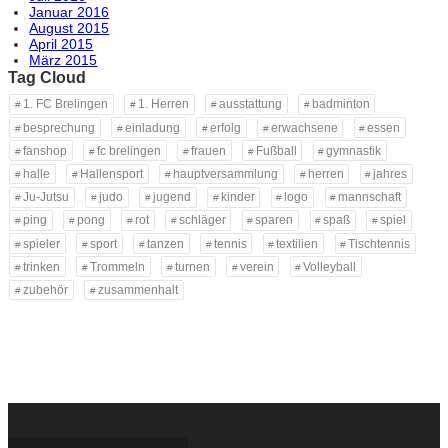
Januar 2016
August 2015
April 2015
März 2015
Tag Cloud
1. FC Brelingen
1. Herren
ausstattung
badminton
besprechung
einladung
erfolg
erwachsene
essen
fanshop
fc brelingen
frauen
Fußball
gymnastik
halle
Hallensport
hauptversammlung
herren
jahres
Ju-Jutsu
judo
jugend
kinder
logo
mannschaft
ping
pong
rot
schläger
sparen
spaß
spiel
spieler
sport
tanzen
tennis
textilien
Tischtennis
trinken
Trommeln
turnen
verein
Volleyball
zubehör
zusammenhalt