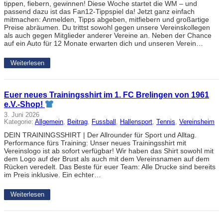
tippen, fiebern, gewinnen! Diese Woche startet die WM – und
passend dazu ist das Fan12-Tippspiel da! Jetzt ganz einfach
mitmachen: Anmelden, Tipps abgeben, mitfiebern und großartige
Preise abräumen. Du trittst sowohl gegen unsere Vereinskollegen
als auch gegen Mitglieder anderer Vereine an. Neben der Chance
auf ein Auto für 12 Monate erwarten dich und unseren Verein…
Weiterlesen
Euer neues Trainingsshirt im 1. FC Brelingen von 1961
e.V.-Shop!
3. Juni 2026
Kategorie:
Allgemein
, 
Beitrag
, 
Fussball
, 
Hallensport
, 
Tennis
, 
Vereinsheim
DEIN TRAININGSSHIRT | Der Allrounder für Sport und Alltag.
Performance fürs Training: Unser neues Trainingsshirt mit
Vereinslogo ist ab sofort verfügbar! Wir haben das Shirt sowohl mit
dem Logo auf der Brust als auch mit dem Vereinsnamen auf dem
Rücken veredelt. Das Beste für euer Team: Alle Drucke sind bereits
im Preis inklusive. Ein echter…
Weiterlesen