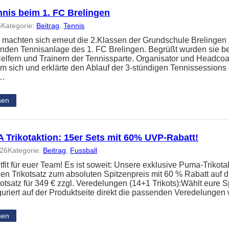
nnis beim 1. FC Brelingen
6
Kategorie:
Beitrag
, 
Tennis
 machten sich erneut die 2.Klassen der Grundschule Brelingen
nden Tennisanlage des 1. FC Brelingen. Begrüßt wurden sie b
elfern und Trainern der Tennissparte. Organisator und Headc
um sich und erklärte den Ablauf der 3-stündigen Tennissessions
n…
sen
Trikotaktion: 15er Sets mit 60% UVP-Rabatt!
026
Kategorie:
Beitrag
, 
Fussball
it für euer Team! Es ist soweit: Unsere exklusive Puma-Trikotakt
en Trikotsatz zum absoluten Spitzenpreis mit 60 % Rabatt auf
kotsatz für 349 € zzgl. Veredelungen (14+1 Trikots):Wählt eure S
guriert auf der Produktseite direkt die passenden Veredelunge
sen