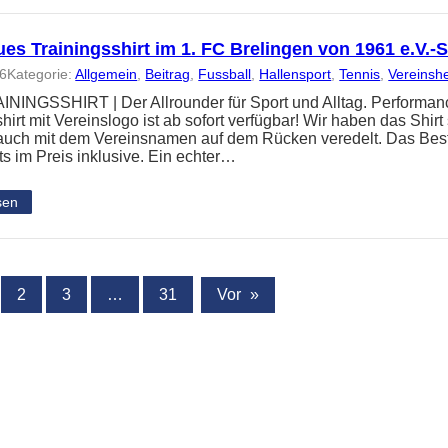
es Trainingsshirt im 1. FC Brelingen von 1961 e.V.
26
Kategorie:
Allgemein
, 
Beitrag
, 
Fussball
, 
Hallensport
, 
Tennis
, 
Vereinsh
NINGSSHIRT | Der Allrounder für Sport und Alltag. Performanc
hirt mit Vereinslogo ist ab sofort verfügbar! Wir haben das Shir
 auch mit dem Vereinsnamen auf dem Rücken veredelt. Das Best
ts im Preis inklusive. Ein echter…
sen
2
3
…
31
Vor
»