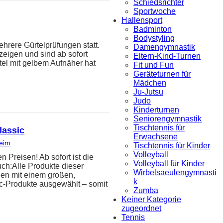
Schiedsrichter
Sportwoche
Hallensport
Badminton
Bodystyling
hrere Gürtelprüfungen statt.
Damengymnastik
zeigen und sind ab sofort
Eltern-Kind-Turnen
tel mit gelbem Aufnäher hat
Fit und Fun
Geräteturnen für
Mädchen
Ju-Jutsu
Judo
Kinderturnen
Seniorengymnastik
Tischtennis für
lassic
Erwachsene
heim
Tischtennis für Kinder
Volleyball
reisen! Ab sofort ist die
Volleyball für Kinder
uch:Alle Produkte dieser
Wirbelsaeulengymnasti
den mit einem großen,
k
ic-Produkte ausgewählt – somit
Zumba
Keiner Kategorie
zugeordnet
Tennis