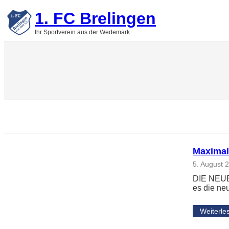
Zum
1. FC Brelingen
Inhalt
springen
Ihr Sportverein aus der Wedemark
Maximal
5. August 
DIE NEUE
es die ne
Weiterle