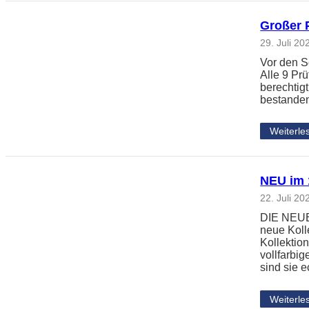
Großer 
29. Juli 20
Vor den S
Alle 9 Pr
berechtig
bestanden
Weiterle
NEU im 1
22. Juli 20
DIE NEUE 
neue Koll
Kollektio
vollfarbi
sind sie 
Weiterle