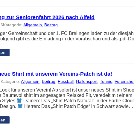
g zur Seniorenfahrt 2026 nach Alfeld
26
Kategorie:
Allgemein
, 
Beitrag
nger Gemeinschaft und der 1. FC Brelingen laden zu der diesjäh
folgend gibt es die Einladung in der Vorabschau und als .pdf-
sen
eue Shirt mit unserem Vereins-Patch ist da!
6
Kategorie:
Allgemein
, 
Beitrag
, 
Fussball
, 
Hallensport
, 
Tennis
, 
Vereinshe
ook für unseren Verein! Ab sofort ist unser neues Shirt im Shop
Baumwollshirt im angesagten Relaxed Fit, veredelt mit einem 
 Styles:
Damen: Das „Shirt Patch Natural“ in der Farbe Clou
 Design.
Herren: Das „Shirt Patch Edge“ in Schwarz sowie…
sen