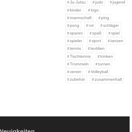
Ju-Jutsu
judo
jugend
kinder
logo
mannschaft
ping
pong
rot
schläger
sparen
spaß
spiel
spieler
sport
tanzen
tennis
textilien
Tischtennis
trinken
Trommeln
turnen
verein
Volleyball
zubehör
zusammenhalt
Neuigkeiten