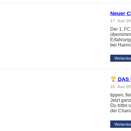
Neuer Ch
17. Juni 2
Der 1. FC
übernimmt
Erfahrung
bei Hanno
Weiterle
DAS 
10. Juni 2
tippen, f
Jetzt gan
Du tritts
der Chanc
Weiterle