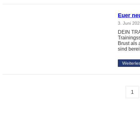
Euer neu
3. Juni 20
DEIN TRAI
Trainingss
Brust als
sind berei
Weiterle
1