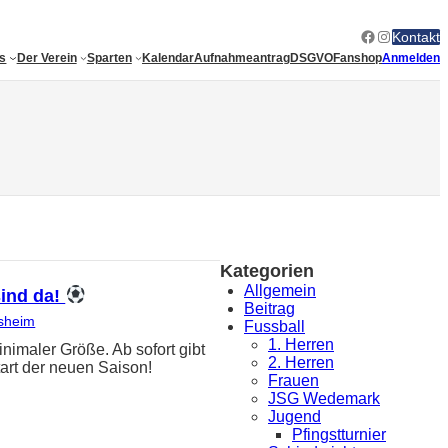
Facebook
Instagram
Kontakt
es
Der Verein
Sparten
Kalendar
Aufnahmeantrag
DSGVO
Fanshop
Anmelden
Kategorien
Allgemein
sind da!
Beitrag
sheim
Fussball
1. Herren
ler Größe. Ab sofort gibt
2. Herren
art der neuen Saison!
Frauen
JSG Wedemark
Jugend
Pfingstturnier