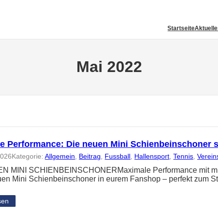
Startseite
Aktuell
Mai 2022
e Performance: Die neuen Mini Schienbeinschoner 
2026
Kategorie:
Allgemein
, 
Beitrag
, 
Fussball
, 
Hallensport
, 
Tennis
, 
Verein
N MINI SCHIENBEINSCHONERMaximale Performance mit minima
uen Mini Schienbeinschoner in eurem Fanshop – perfekt zum St
sen