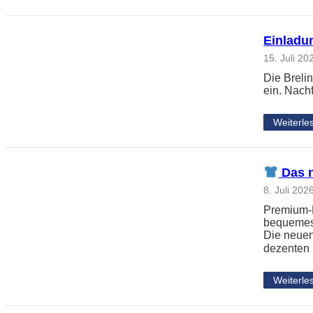
Einladun
15. Juli 20
Die Breli
ein. Nach
Weiterle
Das n
8. Juli 202
Premium-L
bequemes 
Die neuen
dezenten
Weiterle