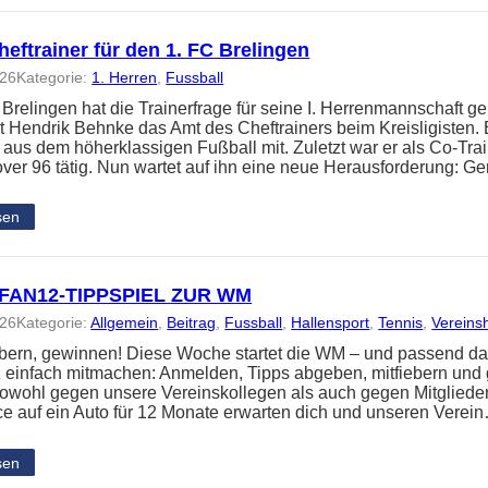
eftrainer für den 1. FC Brelingen
026
Kategorie:
1. Herren
, 
Fussball
 Brelingen hat die Trainerfrage für seine I. Herrenmannschaft ge
 Hendrik Behnke das Amt des Cheftrainers beim Kreisligisten. 
 aus dem höherklassigen Fußball mit. Zuletzt war er als Co-Tra
ver 96 tätig. Nun wartet auf ihn eine neue Herausforderung: 
sen
FAN12-TIPPSPIEL ZUR WM
026
Kategorie:
Allgemein
, 
Beitrag
, 
Fussball
, 
Hallensport
, 
Tennis
, 
Vereins
iebern, gewinnen! Diese Woche startet die WM – und passend da
z einfach mitmachen: Anmelden, Tipps abgeben, mitfiebern und
t sowohl gegen unsere Vereinskollegen als auch gegen Mitglied
e auf ein Auto für 12 Monate erwarten dich und unseren Verei
sen