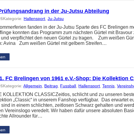
Prüfungsandrang in der Ju-Jutsu Abteilung
26
Kategorie:
Hallensport
, 
Ju-Jutsu
ommerferien fanden in der Ju-Jutsu Sparte des FC Brelingen me
üflinge konnten das Programm zum nächsten Gürtel mit Bravour 
t und verpflichtet den neuen Gürtel zu tragen. Zum weißen Gür
: Avina Zum weißen Gürtel mit gelbem Streifen…
sen
. FC Brelingen von 1961 e.V.-Shop: Die Kollektion C
26
Kategorie:
Allgemein
, 
Beitrag
, 
Fussball
, 
Hallensport
, 
Tennis
, 
Vereins
KOLLEKTION CLASSICZeitlos, schlicht und zu unseren besten P
ektion „Classic“ in unserem Fanshop verfügbar. Das erwartet e
n sind in einem schlichten, zeitlosen Schwarz gehalten und wer
gen Vereinslogo veredelt. Wir haben dafür unsere absoluten Bas
echte Allrounder für…
sen