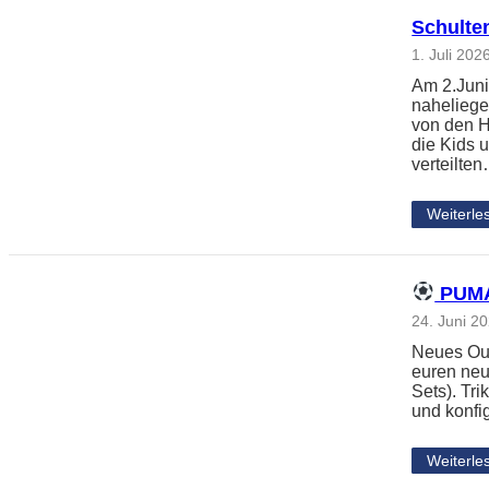
Schulte
1. Juli 202
Am 2.Juni
naheliege
von den H
die Kids 
verteilte
Weiterle
PUMA 
24. Juni 2
Neues Outf
euren neu
Sets). Tri
und konfi
Weiterle