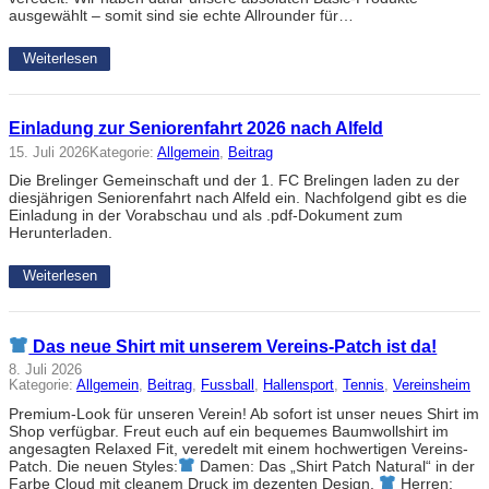
ausgewählt – somit sind sie echte Allrounder für…
Weiterlesen
Einladung zur Seniorenfahrt 2026 nach Alfeld
15. Juli 2026
Kategorie:
Allgemein
, 
Beitrag
Die Brelinger Gemeinschaft und der 1. FC Brelingen laden zu der
diesjährigen Seniorenfahrt nach Alfeld ein. Nachfolgend gibt es die
Einladung in der Vorabschau und als .pdf-Dokument zum
Herunterladen.
Weiterlesen
Das neue Shirt mit unserem Vereins-Patch ist da!
8. Juli 2026
Kategorie:
Allgemein
, 
Beitrag
, 
Fussball
, 
Hallensport
, 
Tennis
, 
Vereinsheim
Premium-Look für unseren Verein! Ab sofort ist unser neues Shirt im
Shop verfügbar. Freut euch auf ein bequemes Baumwollshirt im
angesagten Relaxed Fit, veredelt mit einem hochwertigen Vereins-
Patch. Die neuen Styles:
Damen: Das „Shirt Patch Natural“ in der
Farbe Cloud mit cleanem Druck im dezenten Design.
Herren: