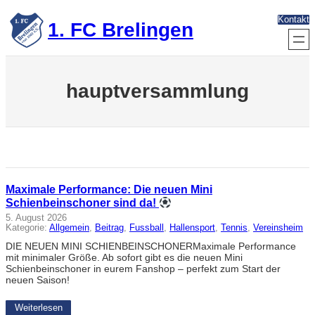
Zum
Kontakt
Inhalt
1. FC Brelingen
springen
hauptversammlung
Maximale Performance: Die neuen Mini
Schienbeinschoner sind da!
5. August 2026
Kategorie:
Allgemein
, 
Beitrag
, 
Fussball
, 
Hallensport
, 
Tennis
, 
Vereinsheim
DIE NEUEN MINI SCHIENBEINSCHONERMaximale Performance
mit minimaler Größe. Ab sofort gibt es die neuen Mini
Schienbeinschoner in eurem Fanshop – perfekt zum Start der
neuen Saison!
Weiterlesen