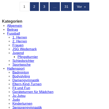
1
2
3
…
31
Vor
»
Kategorien
Allgemein
Beitrag
Fussball
1. Herren
2. Herren
Frauen
JSG Wedemark
Jugend
Pfingstturnier
Schiedsrichter
Sportwoche
Hallensport
Badminton
Bodystyling
Damengymnastik
Eltern-Kind-Turnen
Fit und Fun
Geräteturnen für Mädchen
Ju-Jutsu
Judo
Kinderturnen
Seniorengymnastik