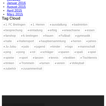
Januar 2016
August 2015
April 2015
März 2015
Tag Cloud
1. FC Brelingen
1. Herren
ausstattung
badminton
besprechung
einladung
erfolg
erwachsene
essen
fanshop
fc brelingen
frauen
Fußball
gymnastik
halle
Hallensport
hauptversammlung
herren
jahres
Ju-Jutsu
judo
jugend
kinder
logo
mannschaft
ping
pong
rot
schläger
sparen
spaß
spiel
spieler
sport
tanzen
tennis
textilien
Tischtennis
trinken
Trommeln
turnen
verein
Volleyball
zubehör
zusammenhalt