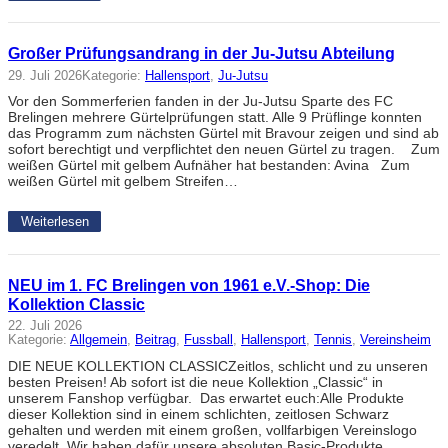
Großer Prüfungsandrang in der Ju-Jutsu Abteilung
29. Juli 2026
Kategorie:
Hallensport
, 
Ju-Jutsu
Vor den Sommerferien fanden in der Ju-Jutsu Sparte des FC
Brelingen mehrere Gürtelprüfungen statt. Alle 9 Prüflinge konnten
das Programm zum nächsten Gürtel mit Bravour zeigen und sind ab
sofort berechtigt und verpflichtet den neuen Gürtel zu tragen. Zum
weißen Gürtel mit gelbem Aufnäher hat bestanden: Avina Zum
weißen Gürtel mit gelbem Streifen…
Weiterlesen
NEU im 1. FC Brelingen von 1961 e.V.-Shop: Die
Kollektion Classic
22. Juli 2026
Kategorie:
Allgemein
, 
Beitrag
, 
Fussball
, 
Hallensport
, 
Tennis
, 
Vereinsheim
DIE NEUE KOLLEKTION CLASSICZeitlos, schlicht und zu unseren
besten Preisen! Ab sofort ist die neue Kollektion „Classic“ in
unserem Fanshop verfügbar. Das erwartet euch:Alle Produkte
dieser Kollektion sind in einem schlichten, zeitlosen Schwarz
gehalten und werden mit einem großen, vollfarbigen Vereinslogo
veredelt. Wir haben dafür unsere absoluten Basic-Produkte