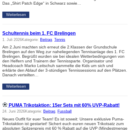
Das „Shirt Patch Edge“ in Schwarz sowie…
Weiterlesen
Schultennis beim 1. FC Brelingen
1. Juli 2026
Kategorie:
Beitrag
, 
Tennis
Am 2.Juni machten sich erneut die 2.Klassen der Grundschule
Brelingen auf den Weg zur naheliegenden Tennisanlage des 1. FC
Brelingen. Begrüßt wurden sie bei idealen Wetterbedingungen von
den Helfern und Trainern der Tennissparte. Organisator und
Headcoach Marko Leitschuh sammelte die Kids um sich und
erklärte den Ablauf der 3-stündigen Tennissessions auf den Plätzen.
Danach verteilten…
Weiterlesen
PUMA Trikotaktion: 15er Sets mit 60% UVP-Rabatt!
24. Juni 2026
Kategorie:
Beitrag
, 
Fussball
Neues Outfit für euer Team! Es ist soweit: Unsere exklusive Puma-
Trikotaktion ist gestartet! Sichert euch euren neuen Trikotsatz zum
absoluten Spitzenpreis mit 60 % Rabatt auf die UVP (Mindestmenge