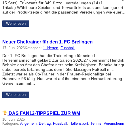
15 Sets). Trikotsatz für 349 € zzgl. Veredelungen (14+1
Trikots):Wählt eure Spieler- und Torwarttrikots aus und konfiguriert
auf der Produktseite direkt die passenden Veredelungen wie euer…
Weiterlesen
Neuer Cheftrainer für den 1. FC Brelingen
17. Juni 2026
Kategorie:
1. Herren
, 
Fussball
Der 1. FC Brelingen hat die Trainerfrage für seine I.
Herrenmannschaft geklärt: Zur Saison 2026/27 übernimmt Hendrik
Behnke das Amt des Cheftrainers beim Kreisligisten. Behnke bringt
dabei bereits Erfahrung aus dem höherklassigen Fußball mit.
Zuletzt war er als Co-Trainer in der Frauen-Regionalliga bei
Hannover 96 tätig. Nun wartet auf ihn eine neue Herausforderung:
Gemeinsam mit…
Weiterlesen
DAS FAN12-TIPPSPIEL ZUR WM
10. Juni 2026
Kategorie:
Allgemein
, 
Beitrag
, 
Fussball
, 
Hallensport
, 
Tennis
, 
Vereinsheim