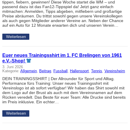
tippen, fiebern, gewinnen! Diese Woche startet die WM – und
passend dazu ist das Fan12-Tippspiel da! Jetzt ganz einfach
mitmachen: Anmelden, Tipps abgeben, mitfiebern und großartige
Preise abräumen. Du trittst sowohl gegen unsere Vereinskollegen
als auch gegen Mitglieder anderer Vereine an. Neben der Chance
auf ein Auto für 12 Monate erwarten dich und unseren Verein…
Weiterlesen
Euer neues Trainingsshirt im 1. FC Brelingen von 1961
e.V.-Shop!
3. Juni 2026
Kategorie:
Allgemein
, 
Beitrag
, 
Fussball
, 
Hallensport
, 
Tennis
, 
Vereinsheim
DEIN TRAININGSSHIRT | Der Allrounder für Sport und Alltag.
Performance fürs Training: Unser neues Trainingsshirt mit
Vereinslogo ist ab sofort verfügbar! Wir haben das Shirt sowohl mit
dem Logo auf der Brust als auch mit dem Vereinsnamen auf dem
Rücken veredelt. Das Beste für euer Team: Alle Drucke sind bereits
im Preis inklusive. Ein echter…
Weiterlesen