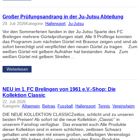
Großer Prüfungsandrang in der Ju-Jutsu Abteilung
29. Juli 2026
Kategorie:
Hallensport
, 
Ju-Jutsu
Vor den Sommerferien fanden in der Ju-Jutsu Sparte des FC
Brelingen mehrere Gürtelprüfungen statt. Alle 9 Prüflinge konnten
das Programm zum nächsten Gürtel mit Bravour zeigen und sind ab
sofort berechtigt und verpflichtet den neuen Gürtel zu tragen. Zum
weißen Gürtel mit gelbem Aufnäher hat bestanden: Avina Zum
weißen Gürtel mit gelbem Streifen…
Weiterlesen
NEU im 1. FC Brelingen von 1961 e.V.-Shop: Die
Kollektion Classic
22. Juli 2026
Kategorie:
Allgemein
, 
Beitrag
, 
Fussball
, 
Hallensport
, 
Tennis
, 
Vereinsheim
DIE NEUE KOLLEKTION CLASSICZeitlos, schlicht und zu unseren
besten Preisen! Ab sofort ist die neue Kollektion „Classic“ in
unserem Fanshop verfügbar. Das erwartet euch:Alle Produkte
dieser Kollektion sind in einem schlichten, zeitlosen Schwarz
gehalten und werden mit einem großen, vollfarbigen Vereinslogo
veredelt. Wir haben dafür unsere absoluten Basic-Produkte