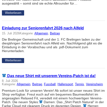
ausgewählt – somit sind sie echte Allrounder für…
Weiterlesen
Einladung zur Seniorenfahrt 2026 nach Alfeld
15. Juli 2026
Kategorie:
Allgemein
, 
Beitrag
Die Brelinger Gemeinschaft und der 1. FC Brelingen laden zu der
diesjährigen Seniorenfahrt nach Alfeld ein. Nachfolgend gibt es die
Einladung in der Vorabschau und als .pdf-Dokument zum
Herunterladen.
Weiterlesen
Das neue Shirt mit unserem Vereins-Patch ist da!
8. Juli 2026
Kategorie:
Allgemein
, 
Beitrag
, 
Fussball
, 
Hallensport
, 
Tennis
, 
Vereinsheim
Premium-Look für unseren Verein! Ab sofort ist unser neues Shirt im
Shop verfügbar. Freut euch auf ein bequemes Baumwollshirt im
angesagten Relaxed Fit, veredelt mit einem hochwertigen Vereins-
Patch. Die neuen Styles:
Damen: Das „Shirt Patch Natural“ in der
Farbe Cloud mit cleanem Druck im dezenten Design.
Herren: