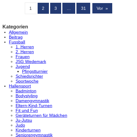
1
2
3
…
31
Vor
»
Kategorien
Allgemein
Beitrag
Fussball
1. Herren
2. Herren
Frauen
JSG Wedemark
Jugend
Pfingstturnier
Schiedsrichter
Sportwoche
Hallensport
Badminton
Bodystyling
Damengymnastik
Eltern-Kind-Turnen
Fit und Fun
Geräteturnen für Mädchen
Ju-Jutsu
Judo
Kinderturnen
Seniorengymnastik