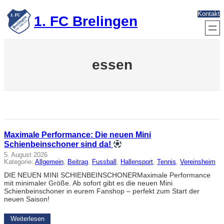
Zum
Kontakt
Inhalt
1. FC Brelingen
springen
essen
Maximale Performance: Die neuen Mini
Schienbeinschoner sind da!
5. August 2026
Kategorie:
Allgemein
, 
Beitrag
, 
Fussball
, 
Hallensport
, 
Tennis
, 
Vereinsheim
DIE NEUEN MINI SCHIENBEINSCHONERMaximale Performance
mit minimaler Größe. Ab sofort gibt es die neuen Mini
Schienbeinschoner in eurem Fanshop – perfekt zum Start der
neuen Saison!
Weiterlesen