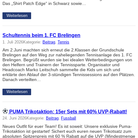
Das „Shirt Patch Edge“ in Schwarz sowie…
Weiterlesen
Schultennis beim 1. FC Brelingen
1. Juli 2026
Kategorie:
Beitrag
, 
Tennis
Am 2.Juni machten sich erneut die 2.Klassen der Grundschule
Brelingen auf den Weg zur naheliegenden Tennisanlage des 1. FC
Brelingen. Begrüßt wurden sie bei idealen Wetterbedingungen von
den Helfern und Trainern der Tennissparte. Organisator und
Headcoach Marko Leitschuh sammelte die Kids um sich und
erklärte den Ablauf der 3-stündigen Tennissessions auf den Plätzen.
Danach verteilten…
Weiterlesen
PUMA Trikotaktion: 15er Sets mit 60% UVP-Rabatt!
24. Juni 2026
Kategorie:
Beitrag
, 
Fussball
Neues Outfit für euer Team! Es ist soweit: Unsere exklusive Puma-
Trikotaktion ist gestartet! Sichert euch euren neuen Trikotsatz zum
absoluten Spitzenpreis mit 60 % Rabatt auf die UVP (Mindestmenge