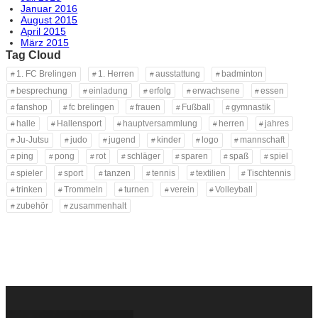
Januar 2016
August 2015
April 2015
März 2015
Tag Cloud
1. FC Brelingen
1. Herren
ausstattung
badminton
besprechung
einladung
erfolg
erwachsene
essen
fanshop
fc brelingen
frauen
Fußball
gymnastik
halle
Hallensport
hauptversammlung
herren
jahres
Ju-Jutsu
judo
jugend
kinder
logo
mannschaft
ping
pong
rot
schläger
sparen
spaß
spiel
spieler
sport
tanzen
tennis
textilien
Tischtennis
trinken
Trommeln
turnen
verein
Volleyball
zubehör
zusammenhalt