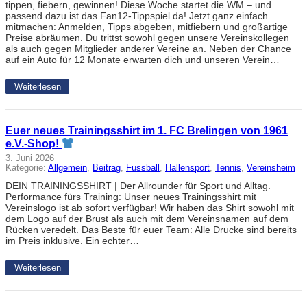
tippen, fiebern, gewinnen! Diese Woche startet die WM – und
passend dazu ist das Fan12-Tippspiel da! Jetzt ganz einfach
mitmachen: Anmelden, Tipps abgeben, mitfiebern und großartige
Preise abräumen. Du trittst sowohl gegen unsere Vereinskollegen
als auch gegen Mitglieder anderer Vereine an. Neben der Chance
auf ein Auto für 12 Monate erwarten dich und unseren Verein…
Weiterlesen
Euer neues Trainingsshirt im 1. FC Brelingen von 1961
e.V.-Shop!
3. Juni 2026
Kategorie:
Allgemein
, 
Beitrag
, 
Fussball
, 
Hallensport
, 
Tennis
, 
Vereinsheim
DEIN TRAININGSSHIRT | Der Allrounder für Sport und Alltag.
Performance fürs Training: Unser neues Trainingsshirt mit
Vereinslogo ist ab sofort verfügbar! Wir haben das Shirt sowohl mit
dem Logo auf der Brust als auch mit dem Vereinsnamen auf dem
Rücken veredelt. Das Beste für euer Team: Alle Drucke sind bereits
im Preis inklusive. Ein echter…
Weiterlesen