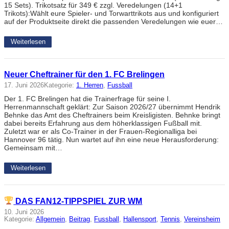
15 Sets). Trikotsatz für 349 € zzgl. Veredelungen (14+1
Trikots):Wählt eure Spieler- und Torwarttrikots aus und konfiguriert
auf der Produktseite direkt die passenden Veredelungen wie euer…
Weiterlesen
Neuer Cheftrainer für den 1. FC Brelingen
17. Juni 2026
Kategorie:
1. Herren
, 
Fussball
Der 1. FC Brelingen hat die Trainerfrage für seine I.
Herrenmannschaft geklärt: Zur Saison 2026/27 übernimmt Hendrik
Behnke das Amt des Cheftrainers beim Kreisligisten. Behnke bringt
dabei bereits Erfahrung aus dem höherklassigen Fußball mit.
Zuletzt war er als Co-Trainer in der Frauen-Regionalliga bei
Hannover 96 tätig. Nun wartet auf ihn eine neue Herausforderung:
Gemeinsam mit…
Weiterlesen
DAS FAN12-TIPPSPIEL ZUR WM
10. Juni 2026
Kategorie:
Allgemein
, 
Beitrag
, 
Fussball
, 
Hallensport
, 
Tennis
, 
Vereinsheim