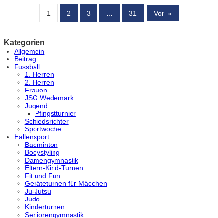
1
2
3
…
31
Vor
»
Kategorien
Allgemein
Beitrag
Fussball
1. Herren
2. Herren
Frauen
JSG Wedemark
Jugend
Pfingstturnier
Schiedsrichter
Sportwoche
Hallensport
Badminton
Bodystyling
Damengymnastik
Eltern-Kind-Turnen
Fit und Fun
Geräteturnen für Mädchen
Ju-Jutsu
Judo
Kinderturnen
Seniorengymnastik