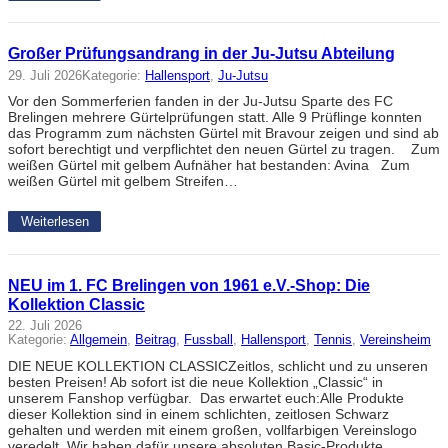
Großer Prüfungsandrang in der Ju-Jutsu Abteilung
29. Juli 2026
Kategorie:
Hallensport
, 
Ju-Jutsu
Vor den Sommerferien fanden in der Ju-Jutsu Sparte des FC
Brelingen mehrere Gürtelprüfungen statt. Alle 9 Prüflinge konnten
das Programm zum nächsten Gürtel mit Bravour zeigen und sind ab
sofort berechtigt und verpflichtet den neuen Gürtel zu tragen. Zum
weißen Gürtel mit gelbem Aufnäher hat bestanden: Avina Zum
weißen Gürtel mit gelbem Streifen…
Weiterlesen
NEU im 1. FC Brelingen von 1961 e.V.-Shop: Die
Kollektion Classic
22. Juli 2026
Kategorie:
Allgemein
, 
Beitrag
, 
Fussball
, 
Hallensport
, 
Tennis
, 
Vereinsheim
DIE NEUE KOLLEKTION CLASSICZeitlos, schlicht und zu unseren
besten Preisen! Ab sofort ist die neue Kollektion „Classic“ in
unserem Fanshop verfügbar. Das erwartet euch:Alle Produkte
dieser Kollektion sind in einem schlichten, zeitlosen Schwarz
gehalten und werden mit einem großen, vollfarbigen Vereinslogo
veredelt. Wir haben dafür unsere absoluten Basic-Produkte