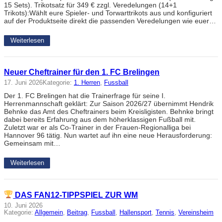
15 Sets). Trikotsatz für 349 € zzgl. Veredelungen (14+1
Trikots):Wählt eure Spieler- und Torwarttrikots aus und konfiguriert
auf der Produktseite direkt die passenden Veredelungen wie euer…
Weiterlesen
Neuer Cheftrainer für den 1. FC Brelingen
17. Juni 2026
Kategorie:
1. Herren
, 
Fussball
Der 1. FC Brelingen hat die Trainerfrage für seine I.
Herrenmannschaft geklärt: Zur Saison 2026/27 übernimmt Hendrik
Behnke das Amt des Cheftrainers beim Kreisligisten. Behnke bringt
dabei bereits Erfahrung aus dem höherklassigen Fußball mit.
Zuletzt war er als Co-Trainer in der Frauen-Regionalliga bei
Hannover 96 tätig. Nun wartet auf ihn eine neue Herausforderung:
Gemeinsam mit…
Weiterlesen
DAS FAN12-TIPPSPIEL ZUR WM
10. Juni 2026
Kategorie:
Allgemein
, 
Beitrag
, 
Fussball
, 
Hallensport
, 
Tennis
, 
Vereinsheim