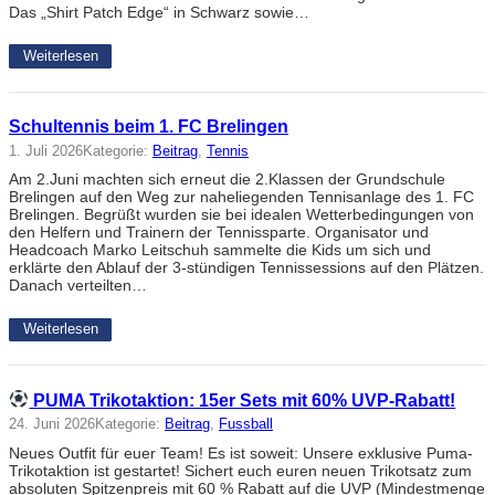
Das „Shirt Patch Edge“ in Schwarz sowie…
Weiterlesen
Schultennis beim 1. FC Brelingen
1. Juli 2026
Kategorie:
Beitrag
, 
Tennis
Am 2.Juni machten sich erneut die 2.Klassen der Grundschule
Brelingen auf den Weg zur naheliegenden Tennisanlage des 1. FC
Brelingen. Begrüßt wurden sie bei idealen Wetterbedingungen von
den Helfern und Trainern der Tennissparte. Organisator und
Headcoach Marko Leitschuh sammelte die Kids um sich und
erklärte den Ablauf der 3-stündigen Tennissessions auf den Plätzen.
Danach verteilten…
Weiterlesen
PUMA Trikotaktion: 15er Sets mit 60% UVP-Rabatt!
24. Juni 2026
Kategorie:
Beitrag
, 
Fussball
Neues Outfit für euer Team! Es ist soweit: Unsere exklusive Puma-
Trikotaktion ist gestartet! Sichert euch euren neuen Trikotsatz zum
absoluten Spitzenpreis mit 60 % Rabatt auf die UVP (Mindestmenge