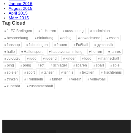
Januar 2016
August 2015
April 2015
März 2015
Tag Cloud
1. FC Brelingen
1. Herren
ausstattung
badminton
besprechung
einladung
erfolg
erwachsene
essen
fanshop
fc brelingen
frauen
Fußball
gymnastik
halle
Hallensport
hauptversammlung
herren
jahres
Ju-Jutsu
judo
jugend
kinder
logo
mannschaft
ping
pong
rot
schläger
sparen
spaß
spiel
spieler
sport
tanzen
tennis
textilien
Tischtennis
trinken
Trommeln
turnen
verein
Volleyball
zubehör
zusammenhalt