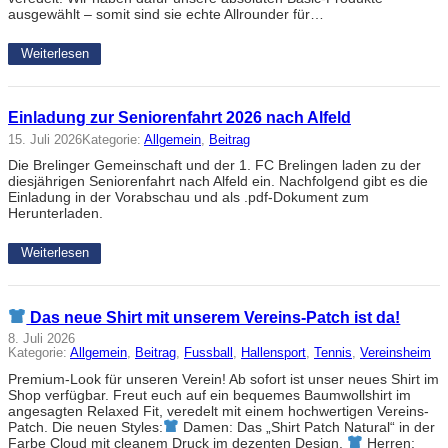
ausgewählt – somit sind sie echte Allrounder für…
Weiterlesen
Einladung zur Seniorenfahrt 2026 nach Alfeld
15. Juli 2026
Kategorie:
Allgemein
, 
Beitrag
Die Brelinger Gemeinschaft und der 1. FC Brelingen laden zu der
diesjährigen Seniorenfahrt nach Alfeld ein. Nachfolgend gibt es die
Einladung in der Vorabschau und als .pdf-Dokument zum
Herunterladen.
Weiterlesen
Das neue Shirt mit unserem Vereins-Patch ist da!
8. Juli 2026
Kategorie:
Allgemein
, 
Beitrag
, 
Fussball
, 
Hallensport
, 
Tennis
, 
Vereinsheim
Premium-Look für unseren Verein! Ab sofort ist unser neues Shirt im
Shop verfügbar. Freut euch auf ein bequemes Baumwollshirt im
angesagten Relaxed Fit, veredelt mit einem hochwertigen Vereins-
Patch. Die neuen Styles:
Damen: Das „Shirt Patch Natural“ in der
Farbe Cloud mit cleanem Druck im dezenten Design.
Herren: