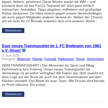
tippen, fiebern, gewinnen! Diese Woche startet die WM – und
passend dazu ist das Fan12-Tippspiel da! Jetzt ganz einfach
mitmachen: Anmelden, Tipps abgeben, mitfiebern und großartige
Preise abräumen. Du trittst sowohl gegen unsere Vereinskollegen
als auch gegen Mitglieder anderer Vereine an. Neben der Chance
auf ein Auto für 12 Monate erwarten dich und unseren Verein…
Weiterlesen
Euer neues Trainingsshirt im 1. FC Brelingen von 1961
e.V.-Shop!
3. Juni 2026
Kategorie:
Allgemein
, 
Beitrag
, 
Fussball
, 
Hallensport
, 
Tennis
, 
Vereinsheim
DEIN TRAININGSSHIRT | Der Allrounder für Sport und Alltag.
Performance fürs Training: Unser neues Trainingsshirt mit
Vereinslogo ist ab sofort verfügbar! Wir haben das Shirt sowohl mit
dem Logo auf der Brust als auch mit dem Vereinsnamen auf dem
Rücken veredelt. Das Beste für euer Team: Alle Drucke sind bereits
im Preis inklusive. Ein echter…
Weiterlesen