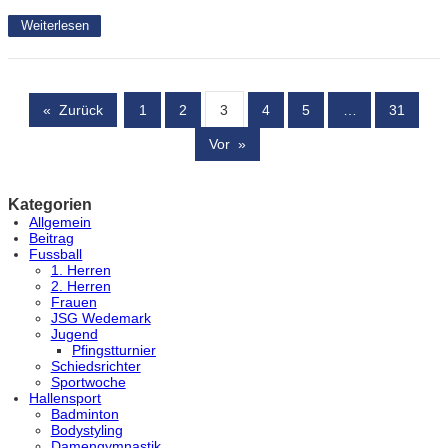
Weiterlesen
«
Zurück
1
2
3
4
5
…
31
Vor
»
Kategorien
Allgemein
Beitrag
Fussball
1. Herren
2. Herren
Frauen
JSG Wedemark
Jugend
Pfingstturnier
Schiedsrichter
Sportwoche
Hallensport
Badminton
Bodystyling
Damengymnastik