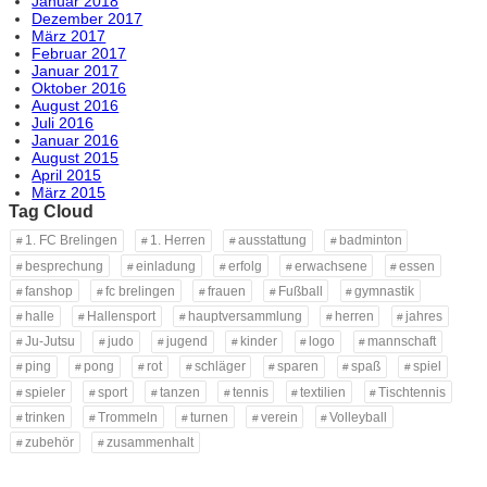
Januar 2018
Dezember 2017
März 2017
Februar 2017
Januar 2017
Oktober 2016
August 2016
Juli 2016
Januar 2016
August 2015
April 2015
März 2015
Tag Cloud
1. FC Brelingen
1. Herren
ausstattung
badminton
besprechung
einladung
erfolg
erwachsene
essen
fanshop
fc brelingen
frauen
Fußball
gymnastik
halle
Hallensport
hauptversammlung
herren
jahres
Ju-Jutsu
judo
jugend
kinder
logo
mannschaft
ping
pong
rot
schläger
sparen
spaß
spiel
spieler
sport
tanzen
tennis
textilien
Tischtennis
trinken
Trommeln
turnen
verein
Volleyball
zubehör
zusammenhalt