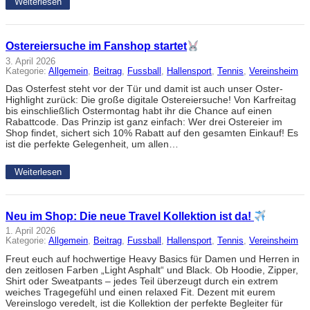
Weiterlesen
Ostereiersuche im Fanshop startet
3. April 2026
Kategorie:
Allgemein
, 
Beitrag
, 
Fussball
, 
Hallensport
, 
Tennis
, 
Vereinsheim
Das Osterfest steht vor der Tür und damit ist auch unser Oster-
Highlight zurück: Die große digitale Ostereiersuche! Von Karfreitag
bis einschließlich Ostermontag habt ihr die Chance auf einen
Rabattcode. Das Prinzip ist ganz einfach: Wer drei Ostereier im
Shop findet, sichert sich 10% Rabatt auf den gesamten Einkauf! Es
ist die perfekte Gelegenheit, um allen…
Weiterlesen
Neu im Shop: Die neue Travel Kollektion ist da!
1. April 2026
Kategorie:
Allgemein
, 
Beitrag
, 
Fussball
, 
Hallensport
, 
Tennis
, 
Vereinsheim
Freut euch auf hochwertige Heavy Basics für Damen und Herren in
den zeitlosen Farben „Light Asphalt“ und Black. Ob Hoodie, Zipper,
Shirt oder Sweatpants – jedes Teil überzeugt durch ein extrem
weiches Tragegefühl und einen relaxed Fit. Dezent mit eurem
Vereinslogo veredelt, ist die Kollektion der perfekte Begleiter für