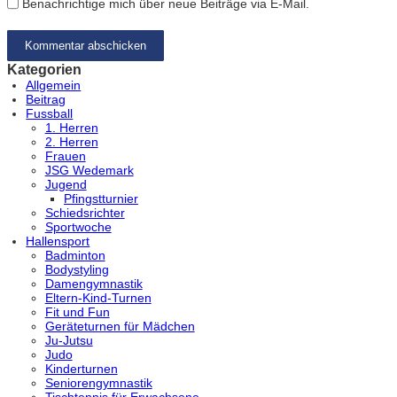
Benachrichtige mich über neue Beiträge via E-Mail.
Kategorien
Allgemein
Beitrag
Fussball
1. Herren
2. Herren
Frauen
JSG Wedemark
Jugend
Pfingstturnier
Schiedsrichter
Sportwoche
Hallensport
Badminton
Bodystyling
Damengymnastik
Eltern-Kind-Turnen
Fit und Fun
Geräteturnen für Mädchen
Ju-Jutsu
Judo
Kinderturnen
Seniorengymnastik