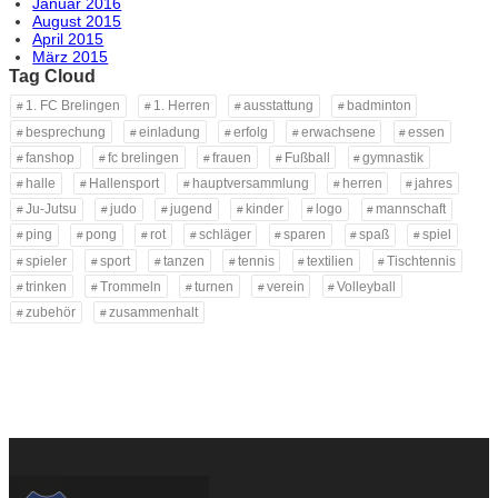
Januar 2016
August 2015
April 2015
März 2015
Tag Cloud
1. FC Brelingen
1. Herren
ausstattung
badminton
besprechung
einladung
erfolg
erwachsene
essen
fanshop
fc brelingen
frauen
Fußball
gymnastik
halle
Hallensport
hauptversammlung
herren
jahres
Ju-Jutsu
judo
jugend
kinder
logo
mannschaft
ping
pong
rot
schläger
sparen
spaß
spiel
spieler
sport
tanzen
tennis
textilien
Tischtennis
trinken
Trommeln
turnen
verein
Volleyball
zubehör
zusammenhalt