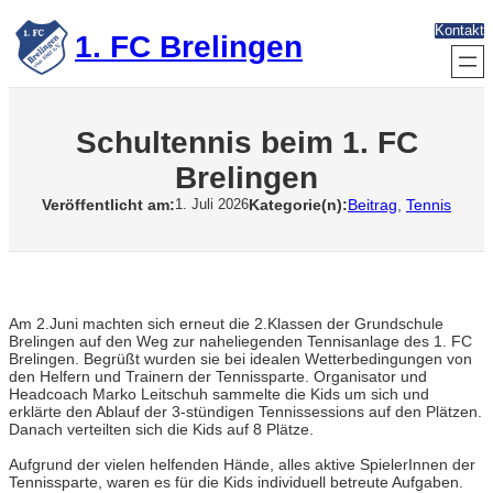
Zum
Kontakt
Inhalt
1. FC Brelingen
springen
Schultennis beim 1. FC
Brelingen
Veröffentlicht am:
Kategorie(n):
Beitrag
, 
Tennis
1. Juli 2026
Am 2.Juni machten sich erneut die 2.Klassen der Grundschule
Brelingen auf den Weg zur naheliegenden Tennisanlage des 1. FC
Brelingen. Begrüßt wurden sie bei idealen Wetterbedingungen von
den Helfern und Trainern der Tennissparte. Organisator und
Headcoach Marko Leitschuh sammelte die Kids um sich und
erklärte den Ablauf der 3-stündigen Tennissessions auf den Plätzen.
Danach verteilten sich die Kids auf 8 Plätze.
Aufgrund der vielen helfenden Hände, alles aktive SpielerInnen der
Tennissparte, waren es für die Kids individuell betreute Aufgaben.