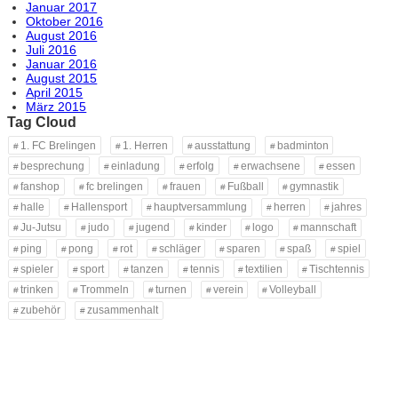
Januar 2017
Oktober 2016
August 2016
Juli 2016
Januar 2016
August 2015
April 2015
März 2015
Tag Cloud
1. FC Brelingen
1. Herren
ausstattung
badminton
besprechung
einladung
erfolg
erwachsene
essen
fanshop
fc brelingen
frauen
Fußball
gymnastik
halle
Hallensport
hauptversammlung
herren
jahres
Ju-Jutsu
judo
jugend
kinder
logo
mannschaft
ping
pong
rot
schläger
sparen
spaß
spiel
spieler
sport
tanzen
tennis
textilien
Tischtennis
trinken
Trommeln
turnen
verein
Volleyball
zubehör
zusammenhalt